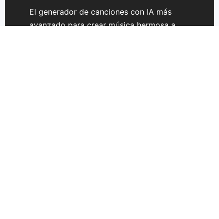
El generador de canciones con IA más
avanzado para crear música hermosa a
partir de texto. Transforma tus ideas en
canciones sin esfuerzo.
Soporte
Precios
Contáctanos
GSong 3.0