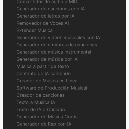
Convertidor de audio a MIDI
Generador de canciones con IA
Generador de letras por IA
Removedor de Voces AI
Extender Música
Generador de videos musicales con IA
Generador de nombres de canciones
Generador de música instrumental
Generador de música por IA
Música a partir de texto
Cantante de IA cantando
Creador de Música en Línea
Software de Producción Musical
Creador de canciones
Texto a Música IA
Texto de IA a Canción
Generador de Música Gratis
Generador de Rap con IA