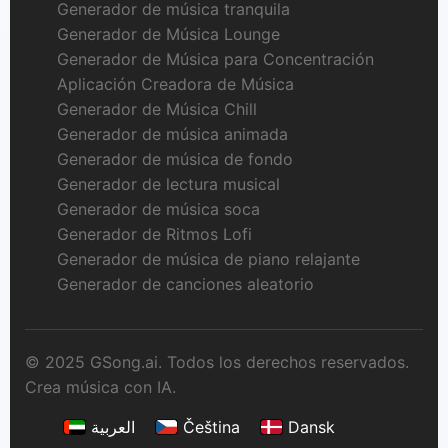
Generador de música tranquila
Generador de Música Lounge
Generador de Música para Concentración
Aplicación Creadora de Música
Generador de Música Chill
Generador de música animada
Generador de música de fondo
Generador de lectura musical
Generador de música soca
Generador de Ritmos Lofi
Generador de música de piano relajante
Generador de canciones aleatorio
© 2025 GSong.ai. Todos los derechos reservados.
Crea música con IA.
العربية
Čeština
Dansk