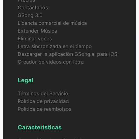
Contáctanos
GSong 3.0
Licencia comercial de música
Extender-Música
Eliminar voces
Letra sincronizada en el tiempo
Descargar la aplicación GSong.ai para iOS
Creador de videos con letra
Legal
Términos del Servicio
Política de privacidad
Política de reembolsos
Características