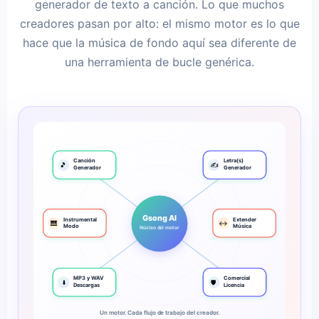
generador de texto a canción. Lo que muchos
creadores pasan por alto: el mismo motor es lo que
hace que la música de fondo aquí sea diferente de
una herramienta de bucle genérica.
Canción
Letra(s)
🎵
✍️
Generador
Generador
Gsong AI
Instrumental
Extender
🎹
↔️
Modo
Música
Núcleo del motor
MP3 y WAV
Comercial
⬇️
🛡️
Descargas
Licencia
Un motor. Cada flujo de trabajo del creador.