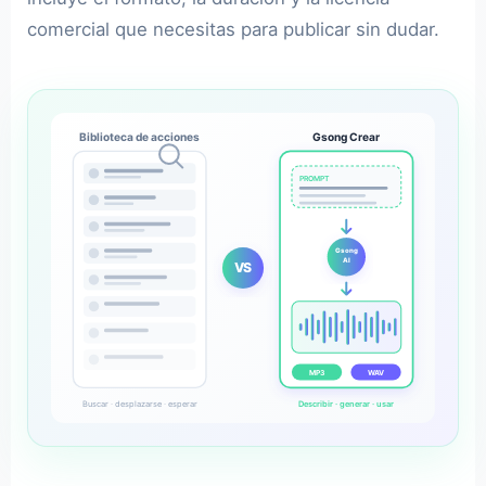
comercial que necesitas para publicar sin dudar.
Biblioteca de acciones
Gsong Crear
PROMPT
Gsong
AI
VS
MP3
WAV
Buscar · desplazarse · esperar
Describir · generar · usar