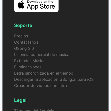
Soporte
Precios
Contáctanos
GSong 3.0
Licencia comercial de música
Extender-Música
Eliminar voces
Letra sincronizada en el tiempo
Descargar la aplicación GSong.ai para iOS
Creador de videos con letra
Legal
Términos del Servicio