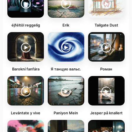
éjféltöl reggelig
Erik
Tailgate Dust
Barokní fanfára
Я танцую вальс.
Роман
Levántate y vive
Paniyon Mein
Jesper på knallert