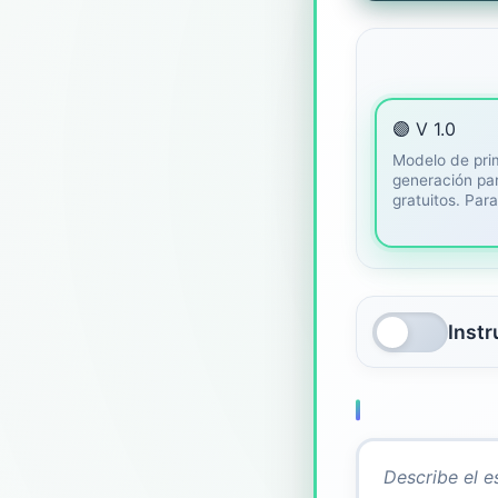
🟣 V 1.0
Modelo de pri
generación pa
gratuitos. Par
Inst