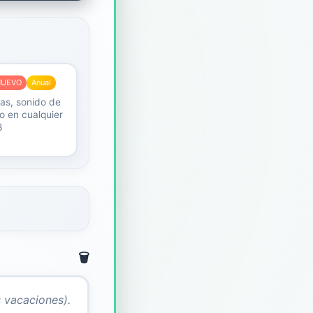
NUEVO
Anual
as, sonido de
o en cualquier
8
🗑️