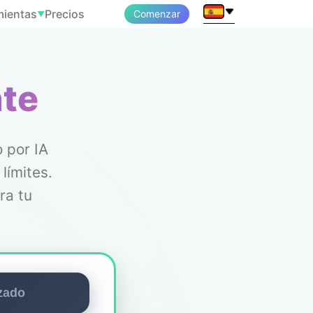
mientas
Precios
Comenzar
▼
nte
 por IA
límites.
ra tu
zado