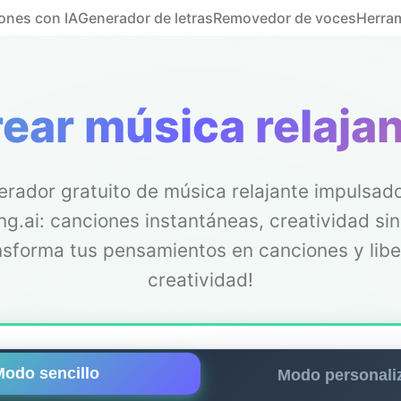
ones con IA
Generador de letras
Removedor de voces
Herra
ear música relaja
erador gratuito de música relajante impulsado
g.ai: canciones instantáneas, creatividad sin 
nsforma tus pensamientos en canciones y libe
creatividad!
Modo sencillo
Modo personali