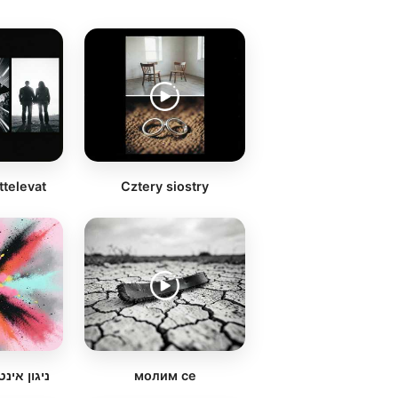
ottelevat
Cztery siostry
ניגון אינט
молим се