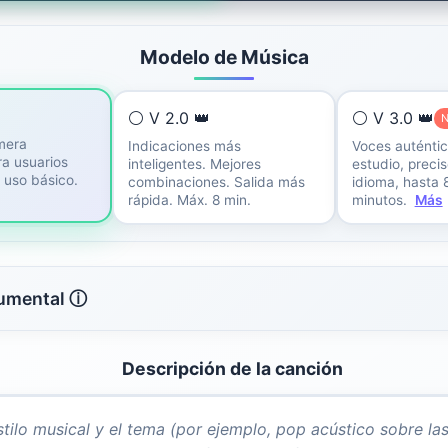
Modelo de Música
⚪ V 2.0 👑
⚪ V 3.0 👑
mera
Indicaciones más
Voces auténtic
ra usuarios
inteligentes. Mejores
estudio, precis
a uso básico.
combinaciones. Salida más
idioma, hasta 
rápida. Máx. 8 min.
minutos.
Más
rumental ⓘ
Descripción de la canción