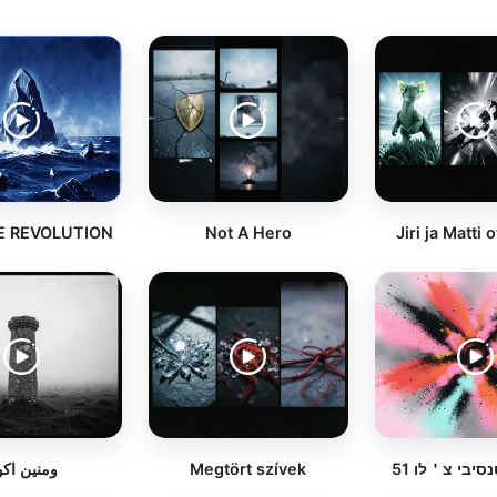
RE REVOLUTION
Not A Hero
Jiri ja Matti 
ومنين اك
Megtört szívek
נסיבי צ＇לו 51