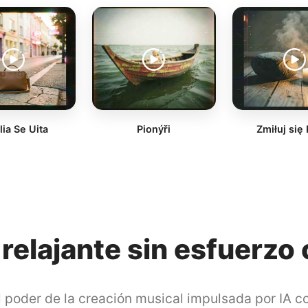
ia Se Uita
Pionýři
Zmiłuj się
relajante sin esfuerzo
 poder de la creación musical impulsada por IA c