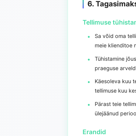
6. Tagasimaks
Tellimuse tühist
Sa võid oma tell
meie klienditoe
Tühistamine jõus
praeguse arveldu
Käesoleva kuu te
tellimuse kuu ke
Pärast teie tell
ülejäänud perioo
Erandid