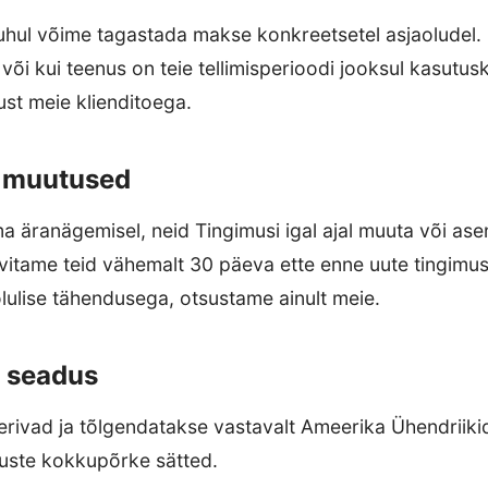
hul võime tagastada makse konkreetsetel asjaoludel. N
e või kui teenus on teie tellimisperioodi jooksul kasutu
st meie klienditoega.
e muutused
ma äranägemisel, neid Tingimusi igal ajal muuta või as
eavitame teid vähemalt 30 päeva ette enne uute tingimust
lulise tähendusega, otsustame ainult meie.
v seadus
eerivad ja tõlgendatakse vastavalt Ameerika Ühendriiki
uste kokkupõrke sätted.