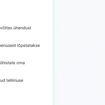
 võttes ühendust
teenuseid lõpetatakse
tühistate oma
tud tellimuse