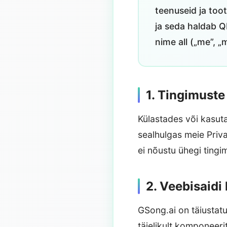
teenuseid ja too
ja seda haldab Q
nime all („me”, „
1. Tingimust
Külastades või kasut
sealhulgas meie Priva
ei nõustu ühegi tingi
2. Veebisaidi
GSong.ai on täiustatu
täielikult komponeeri