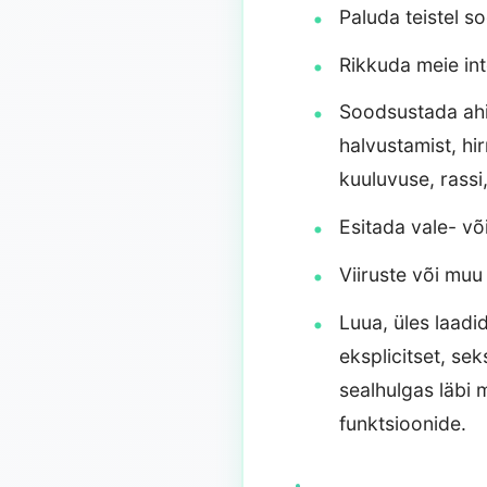
Paluda teistel s
Rikkuda meie int
Soodsustada ahis
halvustamist, hi
kuuluvuse, rassi
Esitada vale- või
Viiruste või muu
Luua, üles laadi
eksplicitset, sek
sealhulgas läbi 
funktsioonide.