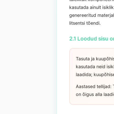
kasutada ainult isikli
genereeritud materjal
litsentsi tõendi.
2.1 Loodud sisu 
Tasuta ja kuupõhis
kasutada neid isikl
laadida; kuupõhise
Aastased tellijad:
on õigus alla laad