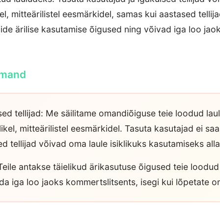
kel, mitteärilistel eesmärkidel, samas kui aastased telli
ide ärilise kasutamise õigused ning võivad iga loo jaoks
omand
ed tellijad: Me säilitame omandiõiguse teie loodud laul
ikel, mitteärilistel eesmärkidel. Tasuta kasutajad ei saa
d tellijad võivad oma laule isiklikuks kasutamiseks alla
 Teile antakse täielikud ärikasutuse õigused teie loodud 
ida iga loo jaoks kommertslitsents, isegi kui lõpetate o