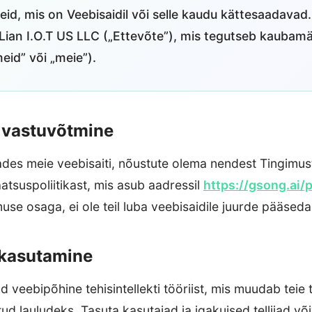
teid, mis on Veebisaidil või selle kaudu kättesaadavad
Lian I.O.T US LLC („Ettevõte”), mis tegutseb kaubam
meid” või „meie”).
e vastuvõtmine
ades meie veebisaiti, nõustute olema nendest Tingimust
atsuspoliitikast, mis asub aadressil
https://gsong.ai/
muse osaga, ei ole teil luba veebisaidile juurde pääseda
 kasutamine
d veebipõhine tehisintellekti tööriist, mis muudab teie 
tud lauludeks. Tasuta kasutajad ja igakuised tellijad võ