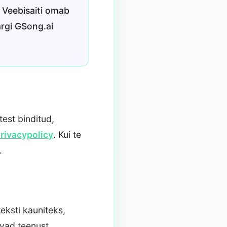
. Veebisaiti omab
ärgi GSong.ai
est binditud,
privacypolicy
. Kui te
.
teksti kauniteks,
ivad teenust