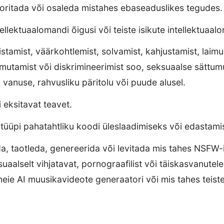
ooritada või osaleda mistahes ebaseaduslikes tegudes.
ellektuaalomandi õigusi või teiste isikute intellektuaal
tamist, väärkohtlemist, solvamist, kahjustamist, laimu
rmutamist või diskrimineerimist soo, seksuaalse sättumu
, vanuse, rahvusliku päritolu või puude alusel.
 eksitavat teavet.
 tüüpi pahatahtliku koodi üleslaadimiseks või edastami
da, taotleda, genereerida või levitada mis tahes NSFW-i,
suaalselt vihjatavat, pornograafilist või täiskasvanutel
meie AI muusikavideote generaatori või mis tahes teiste