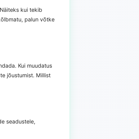
äiteks kui tekib
skõlbmatu, palun võtke
endada. Kui muudatus
e jõustumist. Millist
de seadustele,