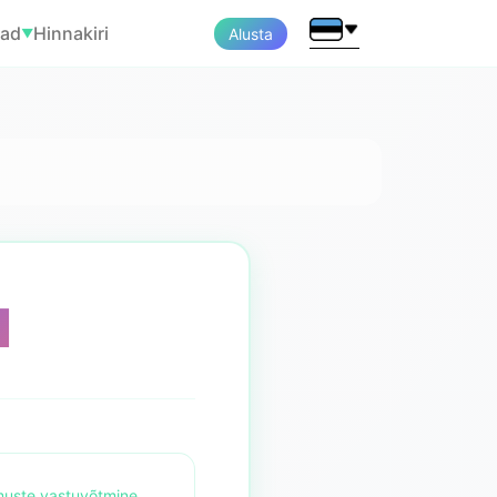
tad
Hinnakiri
Alusta
▼
d
imuste vastuvõtmine