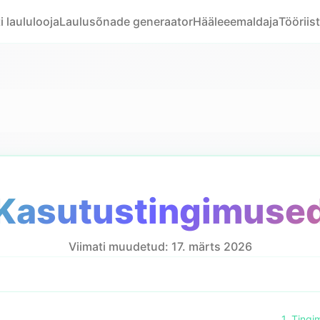
i laululooja
Laulusõnade generaator
Hääleeemaldaja
Tööriis
Kasutustingimuse
Viimati muudetud: 17. märts 2026
1. Ting