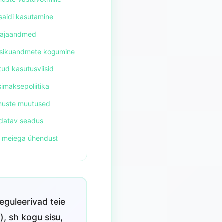
saidi kasutamine
tajaandmed
eisikuandmete kogumine
tud kasutusviisid
imaksepoliitika
imuste muutused
ldatav seadus
e meiega ühendust
eguleerivad teie
), sh kogu sisu,