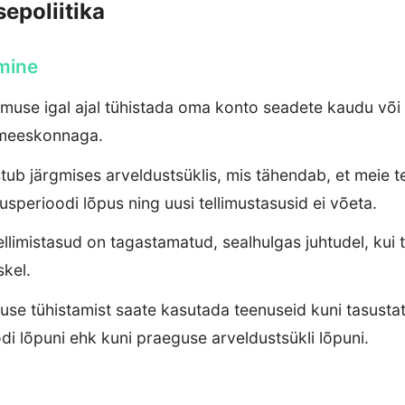
epoliitika
amine
imuse igal ajal tühistada oma konto seadete kaudu või
 meeskonnaga.
tub järgmises arveldustsüklis, mis tähendab, et meie 
sperioodi lõpus ning uusi tellimustasusid ei võeta.
llimistasud on tagastamatud, sealhulgas juhtudel, kui 
skel.
imuse tühistamist saate kasutada teenuseid kuni tasusta
di lõpuni ehk kuni praeguse arveldustsükli lõpuni.