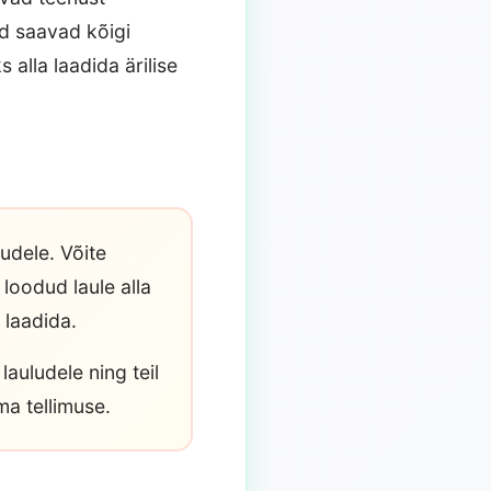
jad saavad kõigi
 alla laadida ärilise
udele. Võite
 loodud laule alla
 laadida.
lauludele ning teil
ma tellimuse.