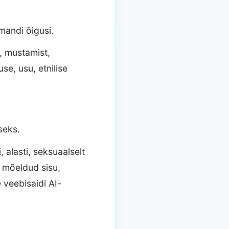
omandi õigusi.
, mustamist,
se, usu, etnilise
seks.
 alasti, seksuaalselt
e mõeldud sisu,
 veebisaidi AI-