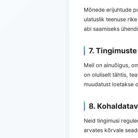
Mõnede erijuhtude pu
ulatuslik teenuse rik
abi saamiseks ühendu
7. Tingimust
Meil on ainuõigus, o
on oluliselt tähtis, t
muudatust loetakse o
8. Kohaldata
Neid tingimusi regul
arvates kõrvale sead