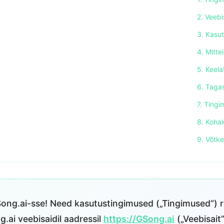
2. Veebi
3. Kasu
4. Mitt
5. Keela
6. Tagas
7. Ting
8. Koha
9. Võtk
ong.ai-sse! Need kasutustingimused („Tingimused“) r
.ai veebisaidil aadressil
https://GSong.ai
(„Veebisait”