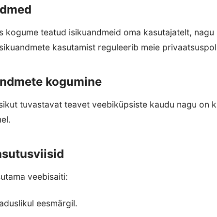
ndmed
 kogume teatud isikuandmeid oma kasutajatelt, nagu n
ikuandmete kasutamist reguleerib meie privaatsuspolii
uandmete kogumine
ikut tuvastavat teavet veebiküpsiste kaudu nagu on k
el.
asutusviisid
utama veebisaiti:
duslikul eesmärgil.