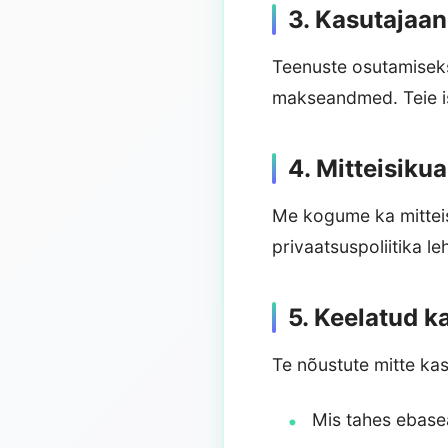
3. Kasutajaa
Teenuste osutamiseks
makseandmed. Teie is
4. Mitteisik
Me kogume ka mitteis
privaatsuspoliitika leh
5. Keelatud k
Te nõustute mitte kas
Mis tahes ebasea