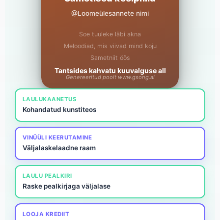
@Loomeülesannete nimi
Soe tuuleke läbi akna
Meloodiad, mis viivad mind koju
Sametniit öös
Tantsides kahvatu kuuvalguse all
Genereeritud poolt www.gsong.ai
LAULUKAANETUS
Kohandatud kunstiteos
VINÜÜLI KEERUTAMINE
Väljalaskelaadne raam
LAULU PEALKIRI
Raske pealkirjaga väljalase
LOOJA KREDIIT