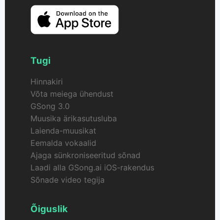
Tugi
Hinnakiri
Võta meiega ühendust
GSong 3.0
Muusika ärikasutusluba
Laienda-muusikat
Eemalda vokaalid
Ajaga sünkroniseeritud sõnad
Laadi alla GSong.ai iOS-rakendus
Sõnade video tegija
Õiguslik