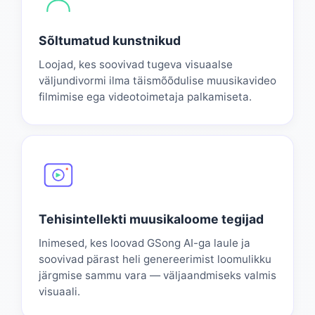
Sõltumatud kunstnikud
Loojad, kes soovivad tugeva visuaalse
väljundivormi ilma täismõõdulise muusikavideo
filmimise ega videotoimetaja palkamiseta.
Tehisintellekti muusikaloome tegijad
Inimesed, kes loovad GSong AI-ga laule ja
soovivad pärast heli genereerimist loomulikku
järgmise sammu vara — väljaandmiseks valmis
visuaali.