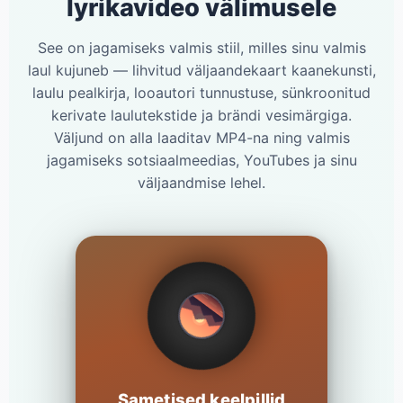
lyrikavideo välimusele
See on jagamiseks valmis stiil, milles sinu valmis
laul kujuneb — lihvitud väljaandekaart kaanekunsti,
laulu pealkirja, looautori tunnustuse, sünkroonitud
kerivate laulutekstide ja brändi vesimärgiga.
Väljund on alla laaditav MP4-na ning valmis
jagamiseks sotsiaalmeedias, YouTubes ja sinu
väljaandmise lehel.
Sametised keelpillid