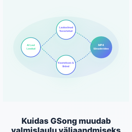
Laulusõnad
Tuvastatud
MP4
AI Laul
Loodud
Sõnadevideo
Kaanekaas &
Bränd
Kuidas GSong muudab
valmislaulu väljaandmiseks