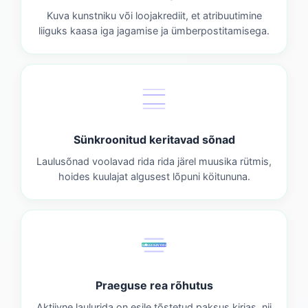
Kuva kunstniku või loojakrediit, et atribuutimine
liiguks kaasa iga jagamise ja ümberpostitamisega.
Sünkroonitud keritavad sõnad
Laulusõnad voolavad rida rida järel muusika rütmis,
hoides kuulajat algusest lõpuni köitununa.
OLEMASOLEV RIDA
Praeguse rea rõhutus
Aktiivne laulurida on esile tõstetud paksus kirjas, nii