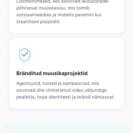
Loomeinimesed, kes soovivad laulusõnadel
põhinevat muusikasisu, mis toimib
sotsiaalmeedias ja mobiilis paremini kui
staatilised pisipildid.
Bränditud muusikaprojektid
Agentuurid, tooted ja kampaaniad, mis
soovivad ühe viimistletud video väljundiga
pealkirja, looja identiteeti ja brändi nähtavust.