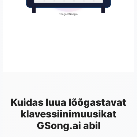
Toega GSong.ai
Kuidas luua lõõgastavat
klavessiinimuusikat
GSong.ai abil