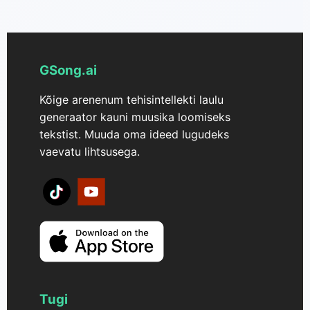
vormingud tagavad, et teie tehisintellekti loodud
lõõgastavaid klaverilugusid. GSong.ai 2.0 kasutavad
klaverikomponeeringud säilitavad suurepärase
tasulised tellijad saavad luua kuni 8 minutit
helikvaliteedi igas kasutusjuhtumis.
kestevaid pikendatud kompositsioone – ideaalne
pikemateks meditatsiooniseanssideks, terviklikeks
GSong.ai
uneradadeks või katkestusteta pikemateks
Kõige arenenum tehisintellekti laulu
õppemängulistideks.
generaator kauni muusika loomiseks
tekstist. Muuda oma ideed lugudeks
vaevatu lihtsusega.
Tugi