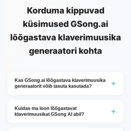
Korduma kippuvad
küsimused GSong.ai
lõõgastava klaverimuusika
generaatori kohta
Kas GSong.ai lõõgastava klaverimuusika
+
generaatorit võib tasuta kasutada?
Jah, GSong.ai pakub täiesti tasuta lõõgastava
pianomuusika generaatorit. Saate luua piiramatuid
Kuidas ma loon lõõgastavat
+
rahustavaid klaverikompositsioone ilma kuludeta,
klaverimuusikat GSong AI abil?
muutes selle kättesaadavaks kõigile, kes soovivad
Rahustava klaverimuusika loomine GSong AI-ga on
genereerida ilusaid klaverimeloodiaid meditatsiooni,