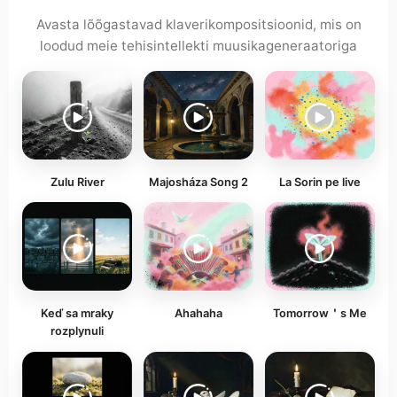
Avasta lõõgastavad klaverikompositsioonid, mis on
loodud meie tehisintellekti muusikageneraatoriga
Zulu River
Majosháza Song 2
La Sorin pe live
Keď sa mraky
Ahahaha
Tomorrow＇s Me
rozplynuli