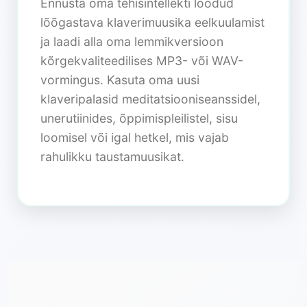
Ennusta oma tehisintellekti loodud
lõõgastava klaverimuusika eelkuulamist
ja laadi alla oma lemmikversioon
kõrgekvaliteedilises MP3- või WAV-
vormingus. Kasuta oma uusi
klaveripalasid meditatsiooniseanssidel,
une­rutiinides, õppimispleilistel, sisu
loomisel või igal hetkel, mis vajab
rahulikku taustamuusikat.