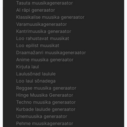
Tasuta muusikageneraator
AI räpi generaator
Klassikalise muusika generaator
Varamuusikageneraator
Kantrimuusika generaator
Loo rahustavat muusikat
Loo epilist muusikat
Draamažanri muusikageneraator
Anime muusika generaator
Kirjuta laul
Laulusõnad laulule
Loo laul sõnadega
Reggae muusika generaator
Hinge Muusika Generaator
Techno muusika generaator
Kurbade laulude generaator
Unemuusika generaator
Pehme muusikageneraator