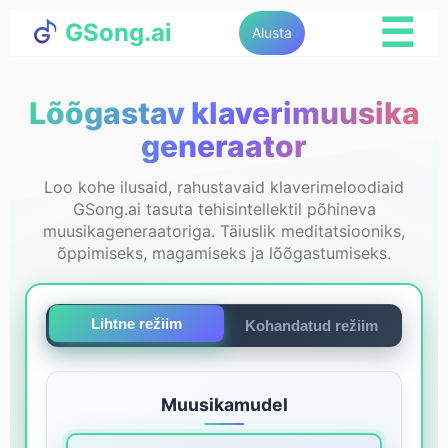
☰
GSong.ai
Alusta
Lõõgastav klaverimuusika
generaator
Loo kohe ilusaid, rahustavaid klaverimeloodiaid
GSong.ai tasuta tehisintellektil põhineva
muusikageneraatoriga. Täiuslik meditatsiooniks,
õppimiseks, magamiseks ja lõõgastumiseks.
Lihtne režiim
Kohandatud režiim
Muusikamudel