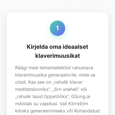
1
Kirjelda oma ideaalset
klaverimuusikat
Räägi meie tehisintellektist rahustava
klaverimuusika generaatorile, mida sa
otsid. Kas see on „rahulik klaver
meditatsiooniks”, „õrn uneheli” või
„rahulik taust õppetööks”, GSong.ai
mõistab su vajadusi. Vali Kiirrežiim
kiireks genereerimiseks või Kohandatud