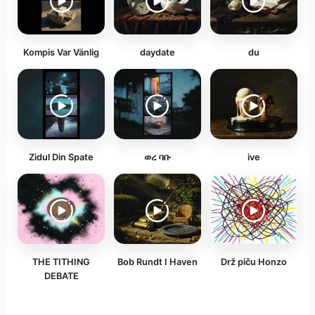
Kompis Var Vänlig
daydate
du
Zidul Din Spate
ወረ ባቡ
ive
THE TITHING
Bob Rundt I Haven
Drž piču Honzo
DEBATE