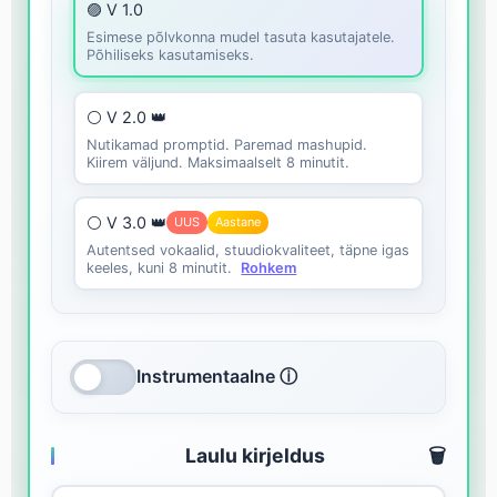
🟣 V 1.0
Esimese põlvkonna mudel tasuta kasutajatele.
Põhiliseks kasutamiseks.
⚪ V 2.0 👑
Nutikamad promptid. Paremad mashupid.
Kiirem väljund. Maksimaalselt 8 minutit.
⚪ V 3.0 👑
UUS
Aastane
Autentsed vokaalid, stuudiokvaliteet, täpne igas
keeles, kuni 8 minutit.
Rohkem
Instrumentaalne ⓘ
Laulu kirjeldus
🗑️