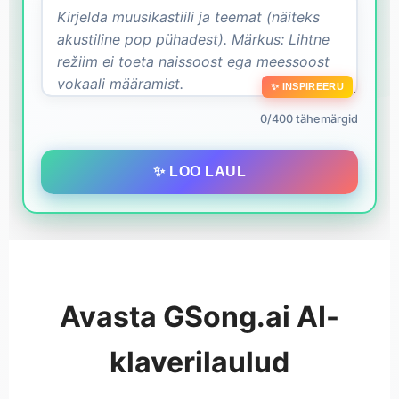
✨ INSPIREERU
0/400 tähemärgid
✨ LOO LAUL
Avasta GSong.ai AI-
klaverilaulud