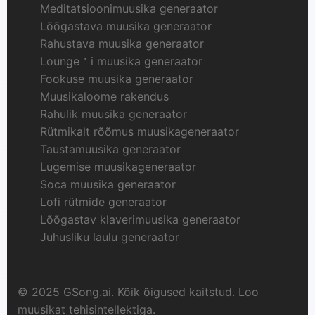
Meditatsioonimuusika generaator
Lõõgastava muusika generaator
Rahustava muusika generaator
Lounge＇i muusika generaator
Fookuse muusika generaator
Muusikaloome rakendus
Rahulik muusika generaator
Rütmikalt rõõmus muusikageneraator
Taustamuusika generaator
Lugemise muusikageneraator
Soca muusika generaator
Lofi rütmide generaator
Lõõgastav klaverimuusika generaator
Juhusliku laulu generaator
© 2025 GSong.ai. Kõik õigused kaitstud. Loo
muusikat tehisintellektiga.