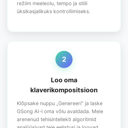
režiim meeleolu, tempo ja stiili
üksikasjalikuks kontrollimiseks.
2
Loo oma
klaverikompositsioon
Klõpsake nuppu „Genereeri” ja laske
GSong AI-l oma võlu avaldada. Meie
arenenud tehisintellekti algoritmid
analüüsivad teie eelistusi ja loovad