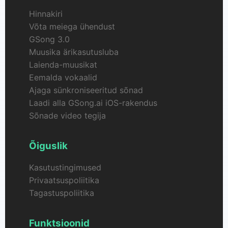
Hinnakiri
Võta meiega ühendust
GSong 3.0
Muusika ärikasutusluba
Laienda-muusikat
Eemalda vokaalid
Ajaga sünkroniseeritud sõnad
Laadi alla GSong.ai iOS-rakendus
Sõnade video tegija
Õiguslik
Kasutustingimused
Privaatsuspoliitika
Tagastuspoliitika
Funktsioonid