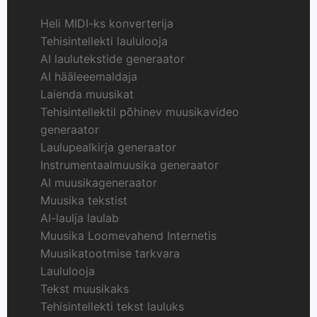
Heli MIDI-ks konverterija
Tehisintellekti laululooja
AI laulutekstide generaator
AI hääleeemaldaja
Laienda muusikat
Tehisintellektil põhinev muusikavideo
generaator
Laulupealkirja generaator
Instrumentaalmuusika generaator
AI muusikageneraator
Muusika tekstist
AI-laulja laulab
Muusika Loomevahend Internetis
Muusikatootmise tarkvara
Laululooja
Tekst muusikaks
Tehisintellekti tekst lauluks