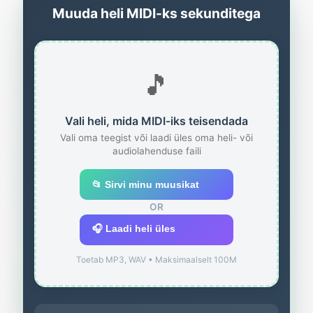
Muuda heli MIDI-ks sekunditega
🎵
Vali heli, mida MIDI-iks teisendada
Vali oma teegist või laadi üles oma heli- või
audiolahenduse faili
📂 Sirvi minu muusikat
OR
🎧 Laadi heli üles
Toetab MP3, WAV • Maksimaalselt 100M