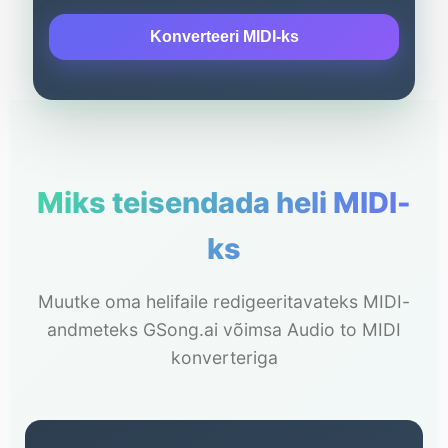
Konverteeri MIDI-ks
Miks teisendada heli MIDI-
ks
Muutke oma helifaile redigeeritavateks MIDI-
andmeteks GSong.ai võimsa Audio to MIDI
konverteriga