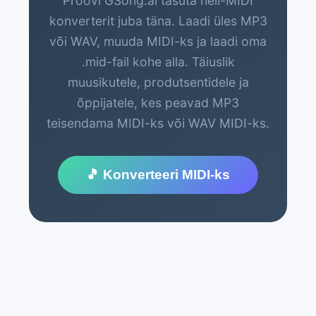
Proovi GSong.ai tasuta heli-MIDI
konverterit juba täna. Laadi üles MP3
või WAV, muuda MIDI-ks ja laadi oma
.mid-fail kohe alla. Täiuslik
muusikutele, produtsentidele ja
õppijatele, kes peavad MP3
teisendama MIDI-ks või WAV MIDI-ks.
🎵 Konverteeri MIDI-ks