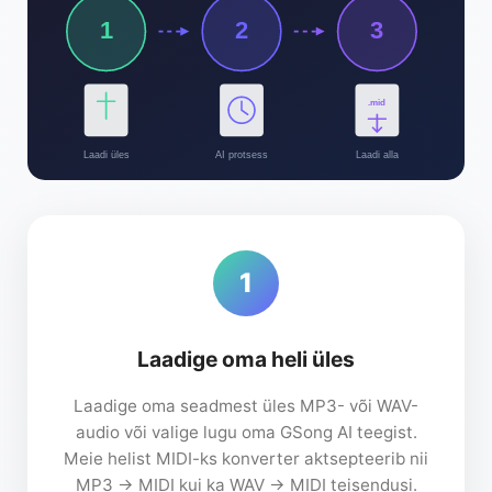
1
2
3
.mid
Laadi üles
AI protsess
Laadi alla
1
Laadige oma heli üles
Laadige oma seadmest üles MP3- või WAV-
audio või valige lugu oma GSong AI teegist.
Meie helist MIDI-ks konverter aktsepteerib nii
MP3 → MIDI kui ka WAV → MIDI teisendusi.