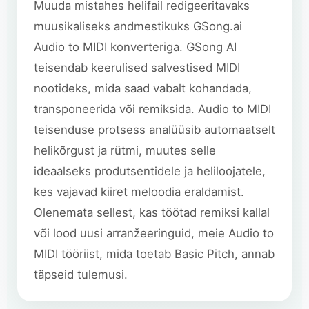
Muuda mistahes helifail redigeeritavaks
muusikaliseks andmestikuks GSong.ai
Audio to MIDI konverteriga. GSong AI
teisendab keerulised salvestised MIDI
nootideks, mida saad vabalt kohandada,
transponeerida või remiksida. Audio to MIDI
teisenduse protsess analüüsib automaatselt
helikõrgust ja rütmi, muutes selle
ideaalseks produtsentidele ja heliloojatele,
kes vajavad kiiret meloodia eraldamist.
Olenemata sellest, kas töötad remiksi kallal
või lood uusi arranžeeringuid, meie Audio to
MIDI tööriist, mida toetab Basic Pitch, annab
täpseid tulemusi.