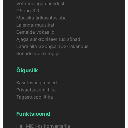
Võta meiega ühendust
GSong 3.0
Muusika ärikasutusluba
Laienda-muusikat
Eemalda vokaalid
Ajaga sünkroniseeritud sõnad
Laadi alla GSong.ai iOS-rakendus
Sõnade video tegija
Õiguslik
Kasutustingimused
Privaatsuspoliitika
Tagastuspoliitika
Funktsioonid
Heli MIDI-ks konverterija