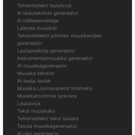
Tehisintellekti laululooja
AI laulutekstide generaator
AI hääleeemaldaja
Laienda muusikat
Tehisintellektil põhinev muusikavideo
generaator
Laulupealkirja generaator
Instrumentaalmuusika generaator
AI muusikageneraator
Muusika tekstist
AI-laulja laulab
Muusika Loomevahend Internetis
Muusikatootmise tarkvara
Laululooja
Tekst muusikaks
Tehisintellekti tekst lauluks
Tasuta muusikageneraator
AI räpi generaator