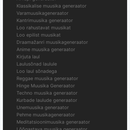
Klassikalise muusika generaator
Varamuusikageneraator
Kantrimuusika generaator
Loo rahustavat muusikat
Loo epilist muusikat
Draamažanri muusikageneraator
Anime muusika generaator
Kirjuta laul
Laulusõnad laulule
Loo laul sõnadega
Reggae muusika generaator
Hinge Muusika Generaator
Techno muusika generaator
Kurbade laulude generaator
Unemuusika generaator
Pehme muusikageneraator
Meditatsioonimuusika generaator
Lõõgastava muusika generaator