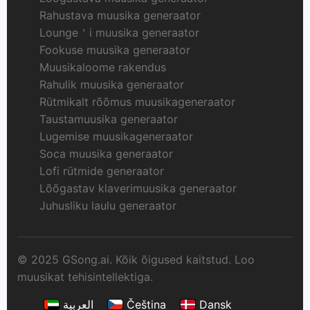
Rahustava muusika generaator
Lounge＇i muusika generaator
Fookuse muusika generaator
Muusikaloome rakendus
Rahulik muusika generaator
Rütmikalt rõõmus muusikageneraator
Taustamuusika generaator
Lugemise muusikageneraator
Soca muusika generaator
Lofi rütmide generaator
Lõõgastav klaverimuusika generaator
Juhusliku laulu generaator
© 2025 GSong.ai. Kõik õigused kaitstud. Loo
muusikat tehisintellektiga.
العربية
Čeština
Dansk