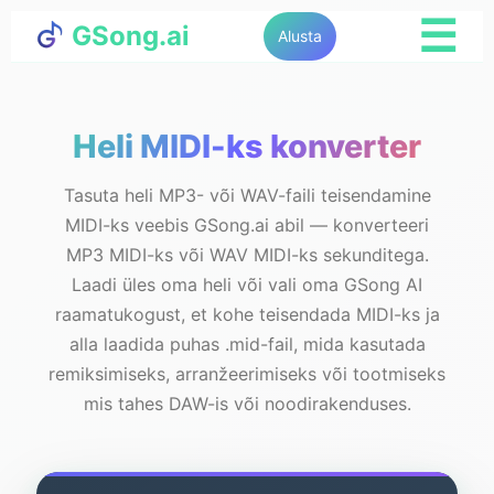
☰
GSong.ai
Alusta
Heli MIDI-ks konverter
Tasuta heli MP3- või WAV-faili teisendamine
MIDI-ks veebis GSong.ai abil — konverteeri
MP3 MIDI-ks või WAV MIDI-ks sekunditega.
Laadi üles oma heli või vali oma GSong AI
raamatukogust, et kohe teisendada MIDI-ks ja
alla laadida puhas .mid-fail, mida kasutada
remiksimiseks, arranžeerimiseks või tootmiseks
mis tahes DAW-is või noodirakenduses.