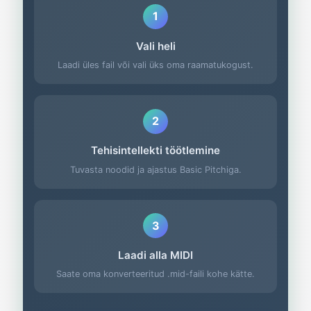
1
Vali heli
Laadi üles fail või vali üks oma raamatukogust.
2
Tehisintellekti töötlemine
Tuvasta noodid ja ajastus Basic Pitchiga.
3
Laadi alla MIDI
Saate oma konverteeritud .mid-faili kohe kätte.