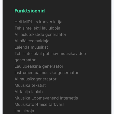
Funktsioonid
Heli MIDI-ks konverterija
Tehisintellekti laululooja
AI laulutekstide generaator
AI hääleeemaldaja
Laienda muusikat
Tehisintellektil põhinev muusikavideo
generaator
Laulupealkirja generaator
Instrumentaalmuusika generaator
AI muusikageneraator
Muusika tekstist
AI-laulja laulab
Muusika Loomevahend Internetis
Muusikatootmise tarkvara
Laululooja