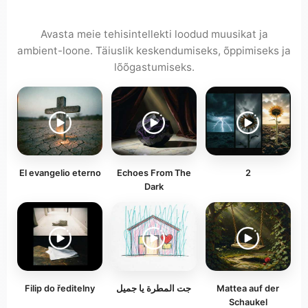
Avasta meie tehisintellekti loodud muusikat ja
ambient-loone. Täiuslik keskendumiseks, õppimiseks ja
lõõgastumiseks.
El evangelio eterno
Echoes From The
2
Dark
Filip do ředitelny
جت المطرة يا جميل
Mattea auf der
Schaukel