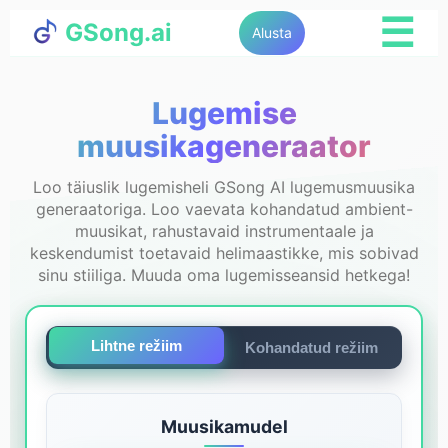
☰
GSong.ai
Alusta
Lugemise
muusikageneraator
Loo täiuslik lugemisheli GSong AI lugemusmuusika
generaatoriga. Loo vaevata kohandatud ambient-
muusikat, rahustavaid instrumentaale ja
keskendumist toetavaid helimaastikke, mis sobivad
sinu stiiliga. Muuda oma lugemisseansid hetkega!
Lihtne režiim
Kohandatud režiim
Muusikamudel