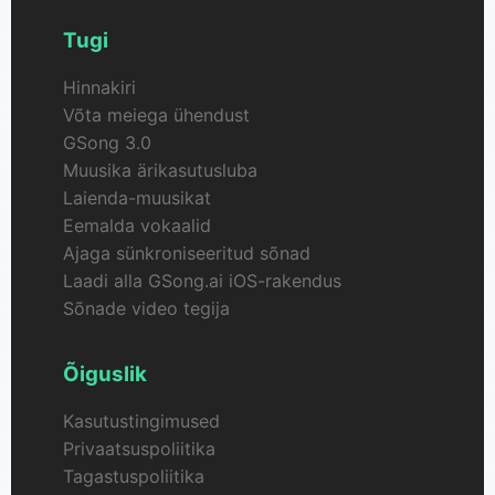
Tugi
Hinnakiri
Võta meiega ühendust
GSong 3.0
Muusika ärikasutusluba
Laienda-muusikat
Eemalda vokaalid
Ajaga sünkroniseeritud sõnad
Laadi alla GSong.ai iOS-rakendus
Sõnade video tegija
Õiguslik
Kasutustingimused
Privaatsuspoliitika
Tagastuspoliitika