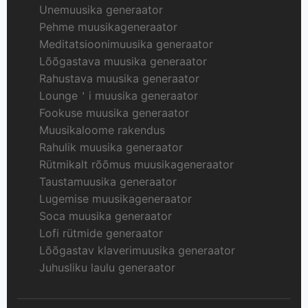
Unemuusika generaator
Pehme muusikageneraator
Meditatsioonimuusika generaator
Lõõgastava muusika generaator
Rahustava muusika generaator
Lounge＇i muusika generaator
Fookuse muusika generaator
Muusikaloome rakendus
Rahulik muusika generaator
Rütmikalt rõõmus muusikageneraator
Taustamuusika generaator
Lugemise muusikageneraator
Soca muusika generaator
Lofi rütmide generaator
Lõõgastav klaverimuusika generaator
Juhusliku laulu generaator