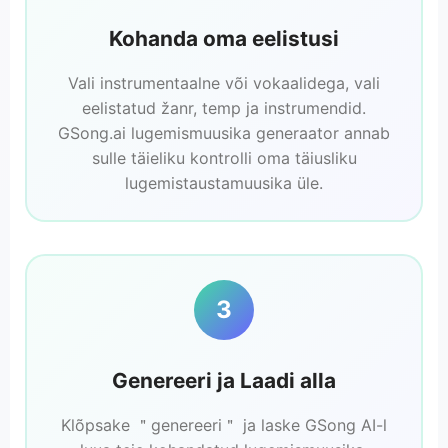
Kohanda oma eelistusi
Vali instrumentaalne või vokaalidega, vali
eelistatud žanr, temp ja instrumendid.
GSong.ai lugemismuusika generaator annab
sulle täieliku kontrolli oma täiusliku
lugemistaustamuusika üle.
3
Genereeri ja Laadi alla
Klõpsake ＂genereeri＂ ja laske GSong AI-l