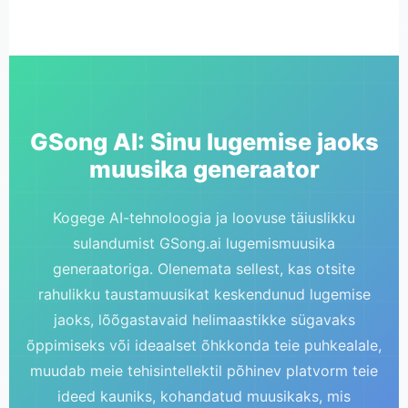
GSong AI: Sinu lugemise jaoks
muusika generaator
Kogege AI-tehnoloogia ja loovuse täiuslikku
sulandumist GSong.ai lugemismuusika
generaatoriga. Olenemata sellest, kas otsite
rahulikku taustamuusikat keskendunud lugemise
jaoks, lõõgastavaid helimaastikke sügavaks
õppimiseks või ideaalset õhkkonda teie puhkealale,
muudab meie tehisintellektil põhinev platvorm teie
ideed kauniks, kohandatud muusikaks, mis