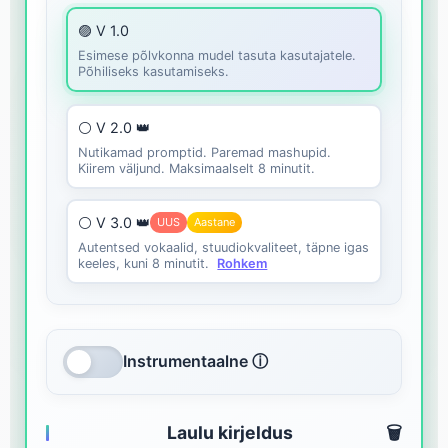
🟣 V 1.0
Esimese põlvkonna mudel tasuta kasutajatele.
Põhiliseks kasutamiseks.
⚪ V 2.0 👑
Nutikamad promptid. Paremad mashupid.
Kiirem väljund. Maksimaalselt 8 minutit.
⚪ V 3.0 👑
UUS
Aastane
Autentsed vokaalid, stuudiokvaliteet, täpne igas
keeles, kuni 8 minutit.
Rohkem
Instrumentaalne ⓘ
Laulu kirjeldus
🗑️