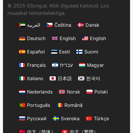
© 2025 GSong.ai. Kõik õigused kaitstud. Loo
muusikat tehisintellektiga.
العربية
Čeština
Dansk
Deutsch
English
English
Español
Eesti
Suomi
Français
עברית
Magyar
Italiano
日本語
한국어
Nederlands
Norsk
Polski
Português
Română
Русский
Svenska
Türkçe
中文（简体）
中文（繁體）