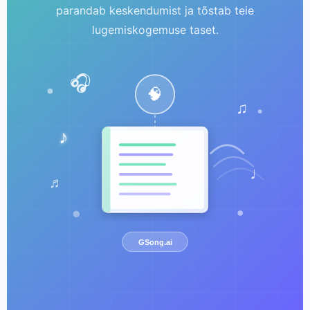
parandab keskendumist ja tõstab teie
lugemiskogemuse taset.
🎧
🧠
♫
♪
♩
♬
GSong.ai