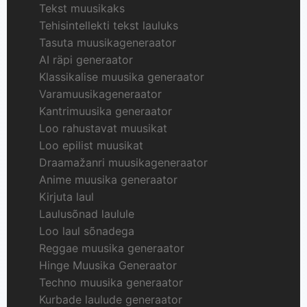
Tekst muusikaks
Tehisintellekti tekst lauluks
Tasuta muusikageneraator
AI räpi generaator
Klassikalise muusika generaator
Varamuusikageneraator
Kantrimuusika generaator
Loo rahustavat muusikat
Loo epilist muusikat
Draamažanri muusikageneraator
Anime muusika generaator
Kirjuta laul
Laulusõnad laulule
Loo laul sõnadega
Reggae muusika generaator
Hinge Muusika Generaator
Techno muusika generaator
Kurbade laulude generaator