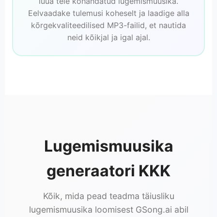
luua teie kohandatud lugemismuusika.
Eelvaadake tulemusi koheselt ja laadige alla
kõrgekvaliteedilised MP3-failid, et nautida
neid kõikjal ja igal ajal.
Lugemismuusika
generaatori KKK
Kõik, mida pead teadma täiusliku
lugemismuusika loomisest GSong.ai abil