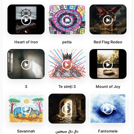
Heart of Iron
petla
Red Flag Rodeo
3
Te simți 3
Mount of Joy
Savannah
دق دق سبعتين
Fantomele