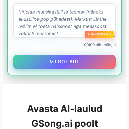
✨ INSPIREERU
0/400 tähemärgid
✨ LOO LAUL
Avasta AI-laulud
GSong.ai poolt