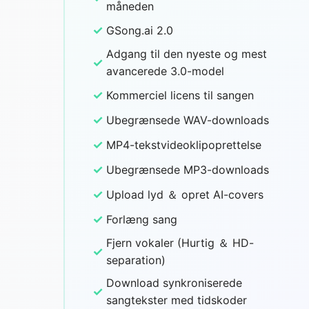
måneden
✓
GSong.ai 2.0
Adgang til den nyeste og mest
✓
avancerede 3.0-model
✓
Kommerciel licens til sangen
✓
Ubegrænsede WAV-downloads
✓
MP4-tekstvideoklipoprettelse
✓
Ubegrænsede MP3-downloads
✓
Upload lyd ＆ opret AI-covers
✓
Forlæng sang
Fjern vokaler (Hurtig ＆ HD-
✓
separation)
Download synkroniserede
✓
sangtekster med tidskoder