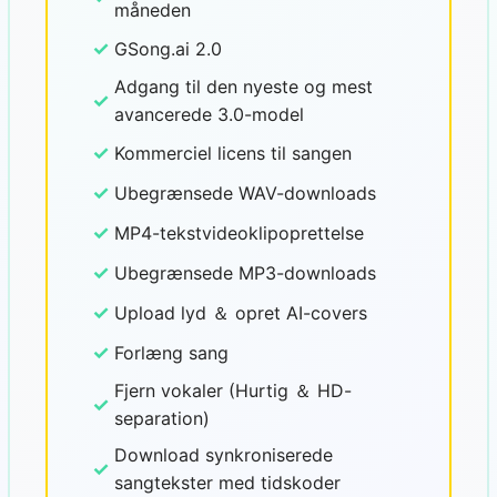
måneden
✓
GSong.ai 2.0
Adgang til den nyeste og mest
✓
avancerede 3.0-model
✓
Kommerciel licens til sangen
✓
Ubegrænsede WAV-downloads
✓
MP4-tekstvideoklipoprettelse
✓
Ubegrænsede MP3-downloads
✓
Upload lyd ＆ opret AI-covers
✓
Forlæng sang
Fjern vokaler (Hurtig ＆ HD-
✓
separation)
Download synkroniserede
✓
sangtekster med tidskoder