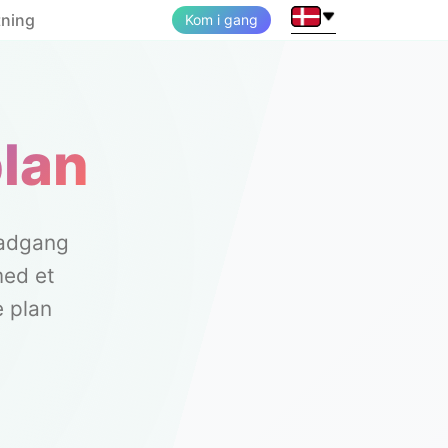
tning
Kom i gang
plan
 adgang
med et
e plan