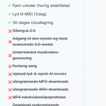
✓
Fjern vokaler (hurtig adskillelse)
✓
Lyd til MIDI (1/dag)
✓
30-dages cloudlagring
×
GSong.ai 2.0
Adgang til den nyeste og mest
×
avancerede 3.0-model
Undertekstet musikvideo-
×
generering
×
Forlæng sang
×
Upload lyd ＆ opret AI-covers
×
Ubegrænsede MP3-downloads
×
Ubegrænsede WAV-downloads
×
MP4-tekstvideoklipoprettelse
Download synkroniserede