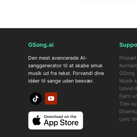
GSong.ai's musikvideo
lip-sync + automatisk s
automatisk refunderet t
GSong.ai
Suppo
Den mest avancerede AI-
Prissæt
sanggenerator til at skabe smuk
Kontakt
musik ud fra tekst. Forvandl dine
GSong 
idéer til sange uden besvær.
Musik k
Udvid-
Fjern v
Tids-sy
Downlo
Lyric V