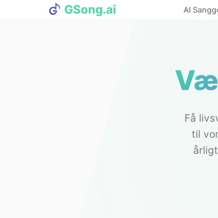
GSong.ai
AI Sangg
Væl
Få liv
til v
årlig