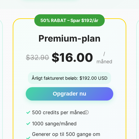
50% RABAT – Spar $192/år
Premium-plan
$16.00
/
$32.90
måned
Årligt faktureret beløb: $192.00 USD
Opgrader nu
✓
500 credits per måned
✓
1000 sange/måned
Generer op til 500 gange om
✓