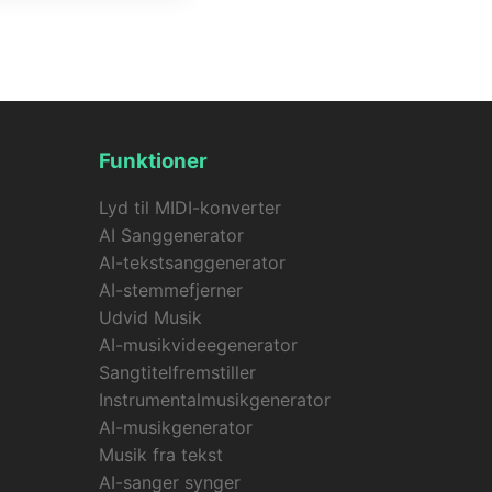
n sang + ét foto, med
 bliver dine credits
Funktioner
Lyd til MIDI-konverter
AI Sanggenerator
AI-tekstsanggenerator
AI-stemmefjerner
Udvid Musik
AI-musikvideegenerator
Sangtitelfremstiller
Instrumentalmusikgenerator
AI-musikgenerator
Musik fra tekst
AI-sanger synger