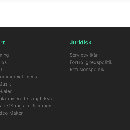
generator skaber vandmærkefri videoer ved at kombinere é
ynkroniserede undertekster. Hvis din videogenerering fejler,
ilbage til din konto.
rt
Juridisk
ning
Servicevilkår
 os
Fortrolighedspolitik
3.0
Refusionspolitik
ommerciel licens
Musik
okaler
nkroniserede sangtekster
ad GSong.ai iOS-appen
ideo Maker