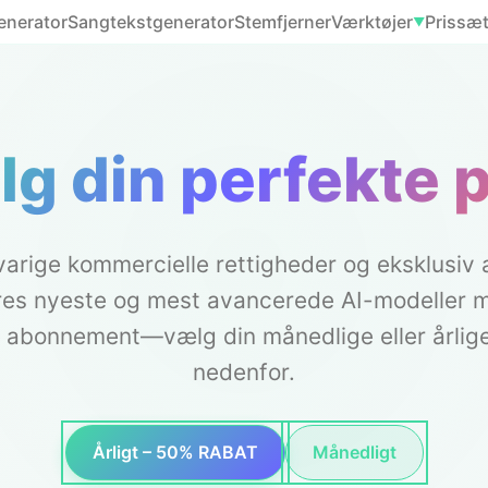
enerator
Sangtekstgenerator
Stemfjerner
Værktøjer
Prissæ
▼
g din perfekte 
svarige kommercielle rettigheder og eksklusiv
ores nyeste og mest avancerede AI-modeller 
t abonnement—vælg din månedlige eller årlig
nedenfor.
Årligt – 50% RABAT
Månedligt