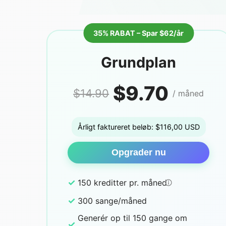
35% RABAT – Spar $62/år
Grundplan
$9.70
$14.90
/ måned
Årligt faktureret beløb: $116,00 USD
Opgrader nu
✓
150 kreditter pr. måned
✓
300 sange/måned
Generér op til 150 gange om
✓