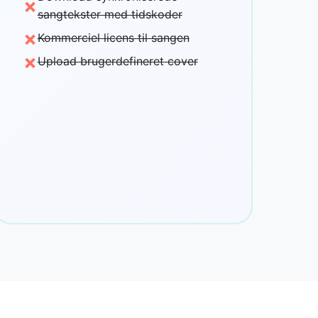
×
sangtekster med tidskoder
×
Kommerciel licens til sangen
×
Upload brugerdefineret cover