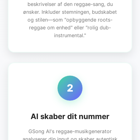
beskrivelser af den reggae-sang, du
ønsker. Inkluder stemningen, budskabet
og stilen—som "opbyggende roots-
reggae om enhed" eller "rolig dub-
instrumental."
2
AI skaber dit nummer
GSong AI's reggae-musikgenerator
analyserer din input og skaber autentisk