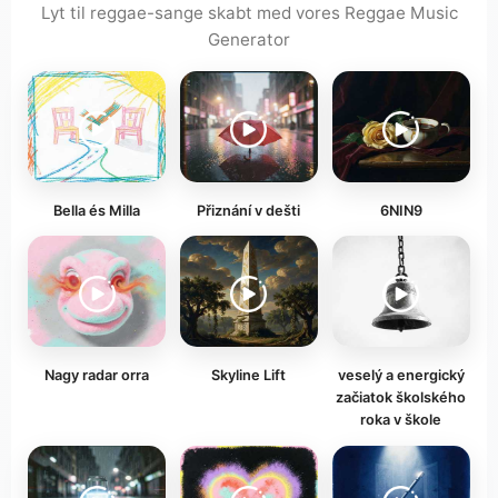
Lyt til reggae-sange skabt med vores Reggae Music
Generator
Bella és Milla
Přiznání v dešti
6NIN9
Nagy radar orra
Skyline Lift
veselý a energický
začiatok školského
roka v škole