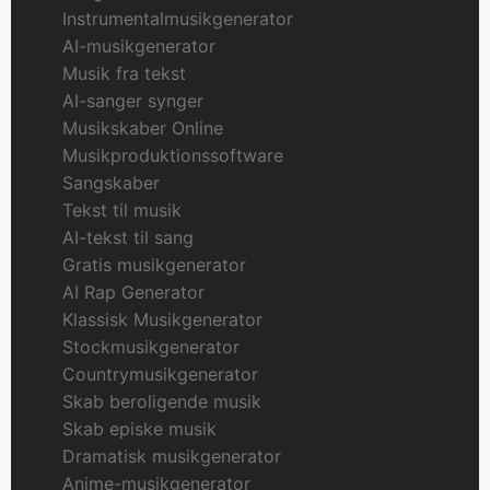
Instrumentalmusikgenerator
AI-musikgenerator
Musik fra tekst
AI-sanger synger
Musikskaber Online
Musikproduktionssoftware
Sangskaber
Tekst til musik
AI-tekst til sang
Gratis musikgenerator
AI Rap Generator
Klassisk Musikgenerator
Stockmusikgenerator
Countrymusikgenerator
Skab beroligende musik
Skab episke musik
Dramatisk musikgenerator
Anime-musikgenerator