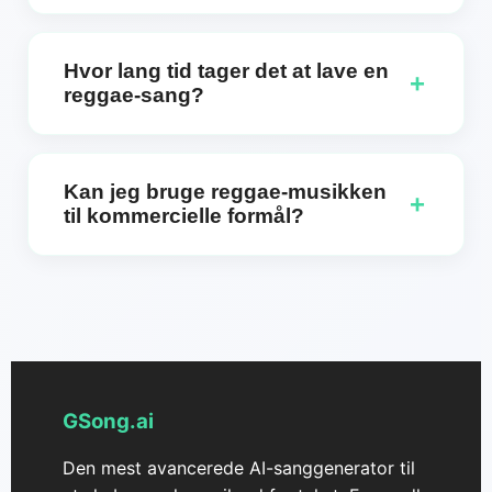
Absolut! Du kan angive dine præferencer for rytme,
melodi og musikalske elementer for at skabe
Hvor lang tid tager det at lave en
+
reggae-musik, der passer til din unikke vision.
reggae-sang?
Gsong AI genererer reggae-musik på bare få
minutter, så du hurtigt kan forhåndslytte og
Kan jeg bruge reggae-musikken
+
downloade dine numre.
til kommercielle formål?
Det afhænger af din plan: Gratisbrugere og
månedsabonnenter kan kun bruge den genererede
reggae-musik til personlige formål, og den må ikke
bruges kommercielt; kun årsabonnenter har lov til
at bruge den genererede musik til kommercielle
projekter (inklusive videoer, reklamer og branding),
GSong.ai
og for hvert genereret reggae-track kan de
downloade en individuel kommerciel
Den mest avancerede AI-sanggenerator til
licensautorisation fra GSong AI.