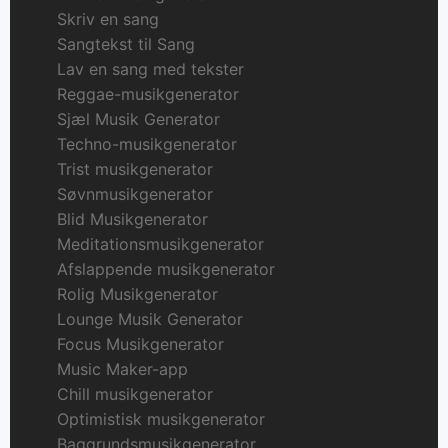
Skriv en sang
Sangtekst til Sang
Lav en sang med tekster
Reggae-musikgenerator
Sjæl Musik Generator
Techno-musikgenerator
Trist musikgenerator
Søvnmusikgenerator
Blid Musikgenerator
Meditationsmusikgenerator
Afslappende musikgenerator
Rolig Musikgenerator
Lounge Musik Generator
Focus Musikgenerator
Music Maker-app
Chill musikgenerator
Optimistisk musikgenerator
Baggrundsmusikgenerator