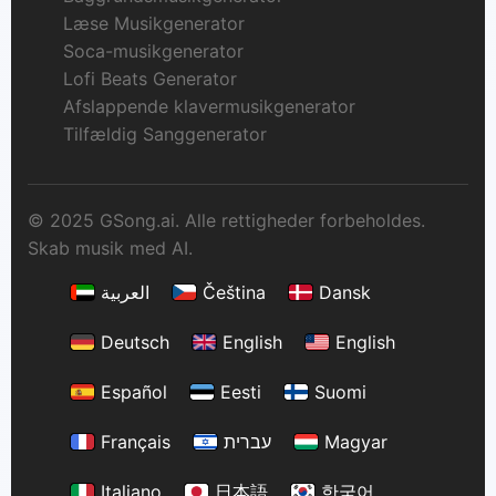
Læse Musikgenerator
Soca-musikgenerator
Lofi Beats Generator
Afslappende klavermusikgenerator
Tilfældig Sanggenerator
© 2025 GSong.ai. Alle rettigheder forbeholdes.
Skab musik med AI.
العربية
Čeština
Dansk
Deutsch
English
English
Español
Eesti
Suomi
Français
עברית
Magyar
Italiano
日本語
한국어