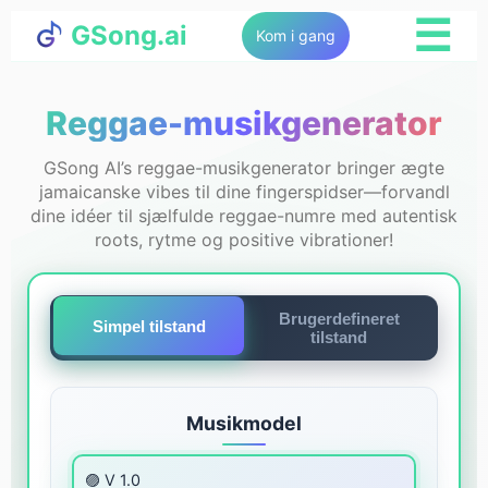
☰
GSong.ai
Kom i gang
Reggae-musikgenerator
GSong AI’s reggae-musikgenerator bringer ægte
jamaicanske vibes til dine fingerspidser—forvandl
dine idéer til sjælfulde reggae-numre med autentisk
roots, rytme og positive vibrationer!
Brugerdefineret
Simpel tilstand
tilstand
Musikmodel
🟣 V 1.0