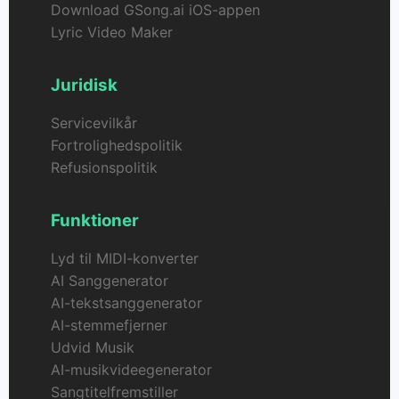
Download GSong.ai iOS-appen
Lyric Video Maker
Juridisk
Servicevilkår
Fortrolighedspolitik
Refusionspolitik
Funktioner
Lyd til MIDI-konverter
AI Sanggenerator
AI-tekstsanggenerator
AI-stemmefjerner
Udvid Musik
AI-musikvideegenerator
Sangtitelfremstiller