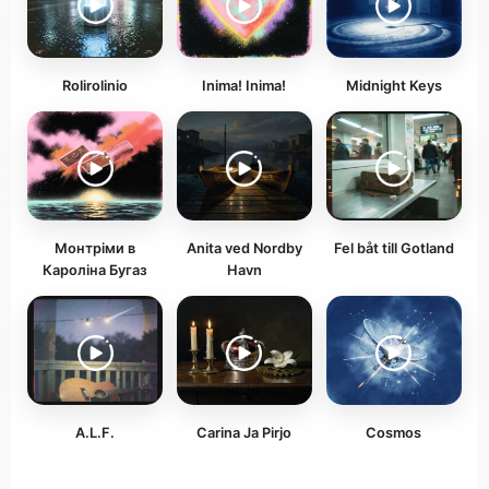
Rolirolinio
Inima! Inima!
Midnight Keys
Монтріми в
Anita ved Nordby
Fel båt till Gotland
Кароліна Бугаз
Havn
A.L.F.
Carina Ja Pirjo
Cosmos