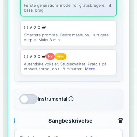
Første generations model for gratisbrugere. Til
basal brug.
⚪ V 2.0 👑
Smartere prompts. Bedre mashups. Hurtigere
output. Maks 8 min.
⚪ V 3.0 👑
NY
Årlig
Autentiske vokaler, Studiekvalitet, Præcis på
ethvert sprog, op til 8 minutter.
Mere
Instrumental ⓘ
Sangbeskrivelse
🗑️