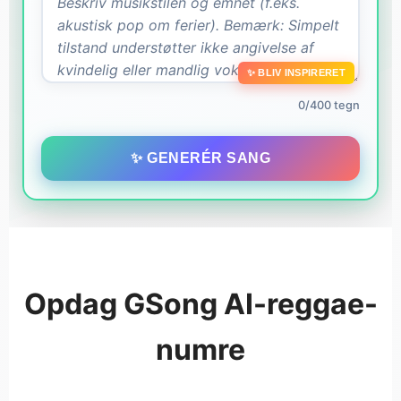
✨ BLIV INSPIRERET
0/400 tegn
✨ GENERÉR SANG
Opdag GSong AI-reggae-
numre