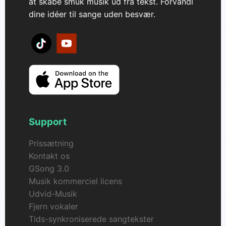
at skabe smuk musik ud fra tekst. Forvandl
dine idéer til sange uden besvær.
Support
Prissætning
Kontakt os
GSong 3.0
Musik kommerciel licens
Udvid-Musik
Fjern vokaler
Tids-synkroniserede sangtekster