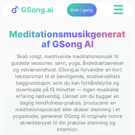
☰
GSong.ai
Kom i gang
Meditationsmusikgenerator
af GSong AI
Skab roligt, medrivende meditationsmusik til
guidede sessioner, søvn, yoga, åndedrætsøvelser
og velværeindhold. GSong.ai forvandler en kort
tekstprompt til et beroligende, studiokvalitets
baggrundsspor, som du kan forhåndslytte og
downloade på få minutter — ingen musikalsk
erfaring nødvendig. Uanset om du bygger en
daglig mindfulness-praksis, producerer en
meditationspodcast eller skaber stemning i et
yogastudie, genererer GSong AI originale numre
skræddersyet til din præcise stemning og
intention.