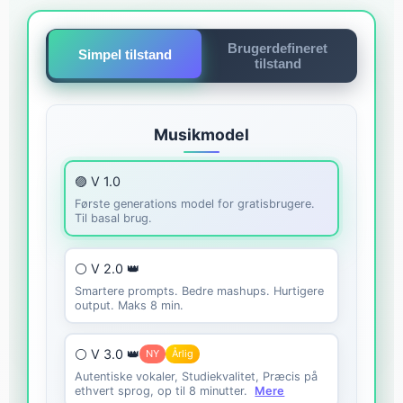
Brugerdefineret
Simpel tilstand
tilstand
Musikmodel
🟣 V 1.0
Første generations model for gratisbrugere.
Til basal brug.
⚪ V 2.0 👑
Smartere prompts. Bedre mashups. Hurtigere
output. Maks 8 min.
⚪ V 3.0 👑
NY
Årlig
Autentiske vokaler, Studiekvalitet, Præcis på
ethvert sprog, op til 8 minutter.
Mere