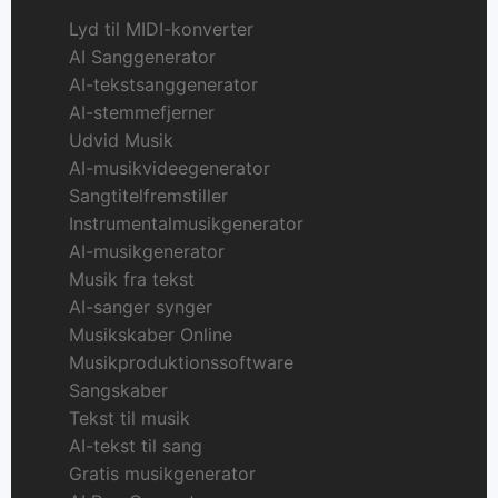
Lyd til MIDI-konverter
AI Sanggenerator
AI-tekstsanggenerator
AI-stemmefjerner
Udvid Musik
AI-musikvideegenerator
Sangtitelfremstiller
Instrumentalmusikgenerator
AI-musikgenerator
Musik fra tekst
AI-sanger synger
Musikskaber Online
Musikproduktionssoftware
Sangskaber
Tekst til musik
AI-tekst til sang
Gratis musikgenerator