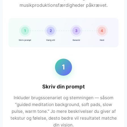
musikproduktionsfærdigheder påkrævet.
♫
♪
♬
1
2
3
4
Skriv prompt
Vælg stil
Generér
Hent
1
Skriv din prompt
Inkluder brugsscenariet og stemningen — såsom
"guided meditation background, soft pads, slow
pulse, warm tone." Jo mere beskrivelser du giver af
tekstur og følelse, desto bedre vil resultatet matche
din vision.