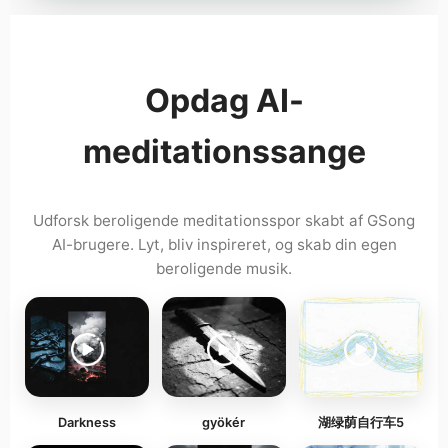
Opdag AI-
meditationssange
Udforsk beroligende meditationsspor skabt af GSong
AI-brugere. Lyt, bliv inspireret, og skab din egen
beroligende musik.
Darkness
gyökér
湖绿荫自行车5