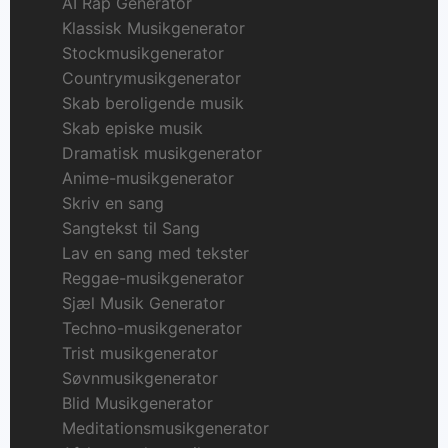
AI Rap Generator
Klassisk Musikgenerator
Stockmusikgenerator
Countrymusikgenerator
Skab beroligende musik
Skab episke musik
Dramatisk musikgenerator
Anime-musikgenerator
Skriv en sang
Sangtekst til Sang
Lav en sang med tekster
Reggae-musikgenerator
Sjæl Musik Generator
Techno-musikgenerator
Trist musikgenerator
Søvnmusikgenerator
Blid Musikgenerator
Meditationsmusikgenerator