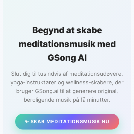
rummeligt og beroligende resultat. Du kan også
regenerere med en let justeret formulering, indtil
stykket føles helt rigtigt til din meditationspraksis.
Begynd at skabe
meditationsmusik med
GSong AI
Slut dig til tusindvis af meditationsudøvere,
yoga-instruktører og wellness-skabere, der
bruger GSong.ai til at generere original,
beroligende musik på få minutter.
✨ SKAB MEDITATIONSMUSIK NU