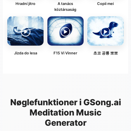
Hradní jitro
A tanács
Copii mei
köztársaság
Jízda do lesa
F15 Vi Vinner
초코 공룡 뽀뽀
Nøglefunktioner i GSong.ai
Meditation Music
Generator