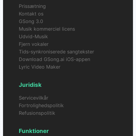
Prissætning
Kontakt os
GSong 3.0
Musik kommerciel licens
Udvid-Musik
Fjern vokaler
Tids-synkroniserede sangtekster
Download GSong.ai iOS-appen
Lyric Video Maker
Juridisk
Servicevilkår
Fortrolighedspolitik
Refusionspolitik
Funktioner