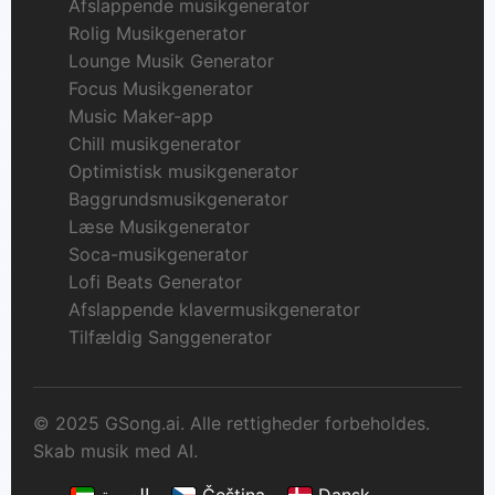
Afslappende musikgenerator
Rolig Musikgenerator
Lounge Musik Generator
Focus Musikgenerator
Music Maker-app
Chill musikgenerator
Optimistisk musikgenerator
Baggrundsmusikgenerator
Læse Musikgenerator
Soca-musikgenerator
Lofi Beats Generator
Afslappende klavermusikgenerator
Tilfældig Sanggenerator
© 2025 GSong.ai. Alle rettigheder forbeholdes.
Skab musik med AI.
العربية
Čeština
Dansk