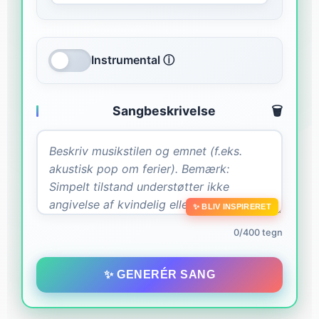
Instrumental ⓘ
Sangbeskrivelse
🗑️
✨ BLIV INSPIRERET
0/400 tegn
✨ GENERÉR SANG