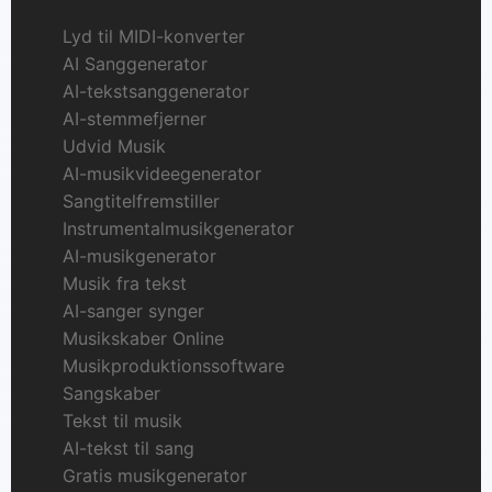
Lyd til MIDI-konverter
AI Sanggenerator
AI-tekstsanggenerator
AI-stemmefjerner
Udvid Musik
AI-musikvideegenerator
Sangtitelfremstiller
Instrumentalmusikgenerator
AI-musikgenerator
Musik fra tekst
AI-sanger synger
Musikskaber Online
Musikproduktionssoftware
Sangskaber
Tekst til musik
AI-tekst til sang
Gratis musikgenerator