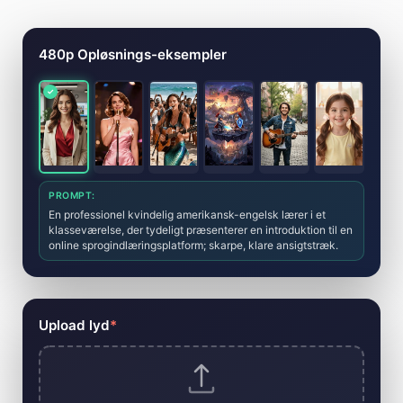
AI-musikvideogeneratorværktøj
480p Opløsnings-eksempler
PROMPT:
En professionel kvindelig amerikansk-engelsk lærer i et
klasseværelse, der tydeligt præsenterer en introduktion til en
online sprogindlæringsplatform; skarpe, klare ansigtstræk.
Upload lyd
*