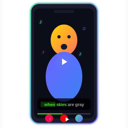
♪
♫
♪
♪
when skies
are gray
♪