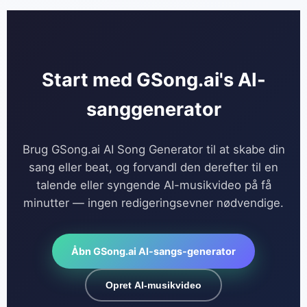
undertekster til undervisningsindhold eller generere
"talende foto"-klip fra podcast-øjeblikke.
Start med GSong.ai's AI-
sanggenerator
Brug GSong.ai AI Song Generator til at skabe din
sang eller beat, og forvandl den derefter til en
talende eller syngende AI-musikvideo på få
minutter — ingen redigeringsevner nødvendige.
Åbn GSong.ai AI-sangs-generator
Opret AI-musikvideo