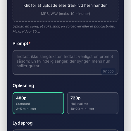
Klik for at uploade eller træk lyd herhinanden
MP3, WAV (maks. 10 minutter)
Upload en sang, et vokalspor, en voiceover eller et podcast-klip.
Maks video: 60 s.
Prompt
*
0
/1000
Opløsning
480p
720p
Standard
Høj kvalitet
3–5 minutter
10–20 minutter
Lydsprog