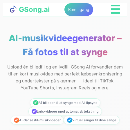
☰
GSong.ai
Kom i gang
AI-musikvideegenerator –
Få fotos til at synge
Upload én billedfil og en lydfil. GSong AI forvandler dem
til en kort musikvideo med perfekt læbesynkronisering
og undertekster på skærmen — ideel til TikTok,
YouTube Shorts, Instagram Reels og mere.
✔
Få billeder til at synge med AI-lipsync
✔
Lyric-videoer med automatisk tekstning
✔
✔
AI-dansestil-musikvideoer
Virtuel sanger til dine sange