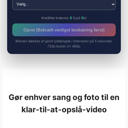
Kreditter kræves:
0
(Lyd:
0
s)
Opret (Bekræft venligst beskæring først)
Billedet dækkes af gemt lydlængde i intervaller på 5 sekunder.
720p koster 2× 480p.
Gør enhver sang og foto til en
klar-til-at-opslå-video