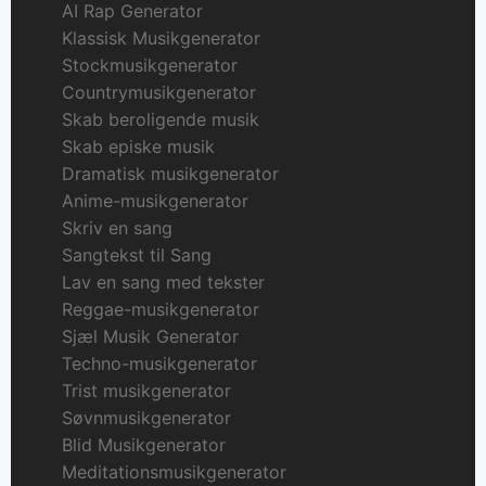
AI Rap Generator
Klassisk Musikgenerator
Stockmusikgenerator
Countrymusikgenerator
Skab beroligende musik
Skab episke musik
Dramatisk musikgenerator
Anime-musikgenerator
Skriv en sang
Sangtekst til Sang
Lav en sang med tekster
Reggae-musikgenerator
Sjæl Musik Generator
Techno-musikgenerator
Trist musikgenerator
Søvnmusikgenerator
Blid Musikgenerator
Meditationsmusikgenerator