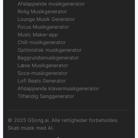
Afslappende musikgenerator
Rolig Musikgenerator
Lounge Musik Generator
Focus Musikgenerator
Music Maker-app
Chill musikgenerator
Optimistisk musikgenerator
Baggrundsmusikgenerator
Læse Musikgenerator
Soca-musikgenerator
Lofi Beats Generator
Afslappende klavermusikgenerator
Tilfældig Sanggenerator
© 2025 GSong.ai. Alle rettigheder forbeholdes.
Skab musik med AI.