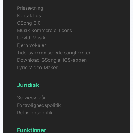
Prissætning
Kontakt os
GSong 3.0
Musik kommerciel licens
Udvid-Musik
Fjern vokaler
Tids-synkroniserede sangtekster
Download GSong.ai iOS-appen
Lyric Video Maker
Juridisk
Servicevilkår
Fortrolighedspolitik
Refusionspolitik
Funktioner