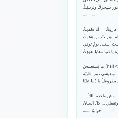
رْ بسِحرِكْ وتزييفِكْ
.... ......
عارفِكْ .... أنا فاهمِكْ
ما شِربتْ من وَهمِكْ
تْ أستنى يومْ توفي
ة يا دُنيا معايا بعهدِكْ
ما تِستغبيشْ [half-time feel]
وتعيشي دور الغَبيّة
ظروفِكْ يا دُنيا عليّا
... وتعملي نفسكْ .. مش واخدة بالكْ
تقفلي ... كلّ البيبانْ ....
....... حواليّا