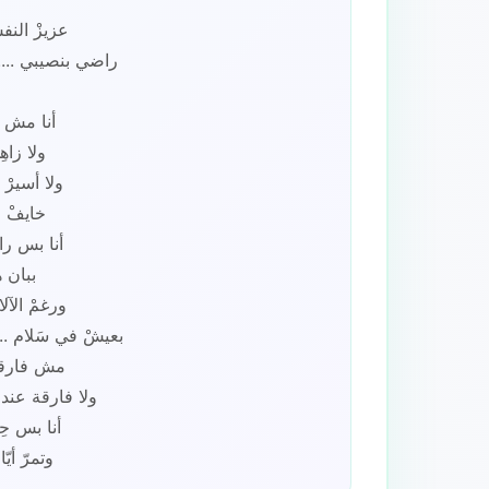
عزيزْ النف
راضي بنصيبي ...
أنا مش ض
ولا زاه
ولا أسيرْ 
خايفْ م
أنا بس را
ببان 
ورغمْ الآلا
بعيشْ في سَلام ..
مش فارقة 
ولا فارقة عن
أنا بس ح
وتمرّ أي