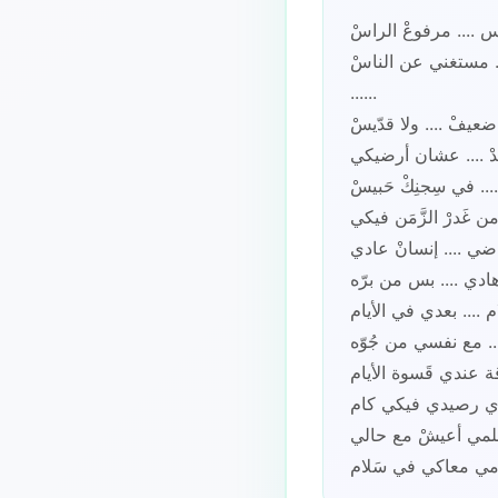
س .... مرفوعْ الراسْ
. مستغني عن الناسْ
......
عيفْ .... ولا قدّيسْ
ِدْ .... عشان أرضيكي
.... في سِجنِكْ حَبيسْ
ن غَدرْ الزَّمَن فيكي
ضي .... إنسانْ عادي
هادي .... بس من برّه
م .... بعدي في الأيام
.. مع نفسي من جُوّه
عندي قَسوة الأيام
دي رصيدي فيكي كام
ِلمي أعيشْ مع حالي
ّامي معاكي في سَلام