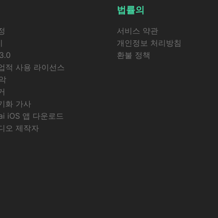
법률의
정
서비스 약관
기
개인정보 처리방침
3.0
환불 정책
업적 사용 라이선스
악
거
기화 가사
.ai iOS 앱 다운로드
디오 제작자