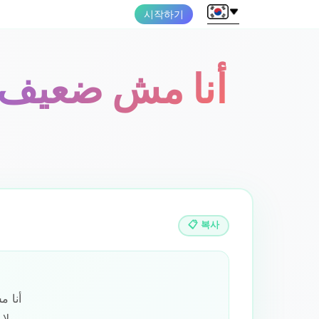
시작하기
أنا مش ضعيف و
📋 복사
أنا م
ولا