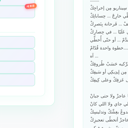
새로운
 سِيناريو مِن إخراجِكْ
 خارِجْ ... حِساباتِكْ
 ... فَرحانة بِنَصرِكْ ...
عَلَيّا ... في حِصارِكْ
ْ ... أو حتّى أُخطِّي ...
خطوة واحدة قُدّامْ.....
آه ...
رِّكيه حَسَبْ ظُروفِكْ
مِن إيدِيكِي أو سَيفِكْ
ى عَزفِكْ وعلى كِيفِكْ
أنا عاجزْ ولا حتى جبانْ
ي جاي ولا اللي كانْ
وعْ بغِشِّكْ وتدليسِكْ
اجزْ أتخطّى تعجيزِكْ
ْ مستنّي شيء فيكي