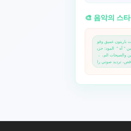
🎨 음악의 스
اريتون عميق وقو
من＂آه＂ المود: حزي
ن، خام، مليان شجن، مثقل بالكسرة،والحنين والصيحات الم،  ، 
قص، ترديد صوتي را