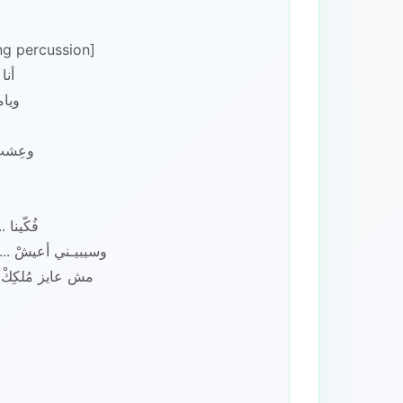
ing percussion]
أنا 
وعِشتْ
فُكّينا 
وسيبيـني أعيشْ ...
مش عايز مُلكِكْ .