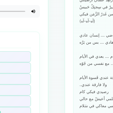
يرْ في سِجنِكْ حَبيسْ
 غَدرْ الزَّمَن فيكي
(آه-آه-آه)
ضي .... إنسان عادي
ادي .... بس من بَرَّه
م .... بعدي في الأيام
.. مع نفسي من جُوّه
عندي قَسوة الأيام
..ولا فارقة عندي
رصيدي فيكي كام
ِلمي أعيشْ مع حالي
ّامي معاكي في سَلام
........
)