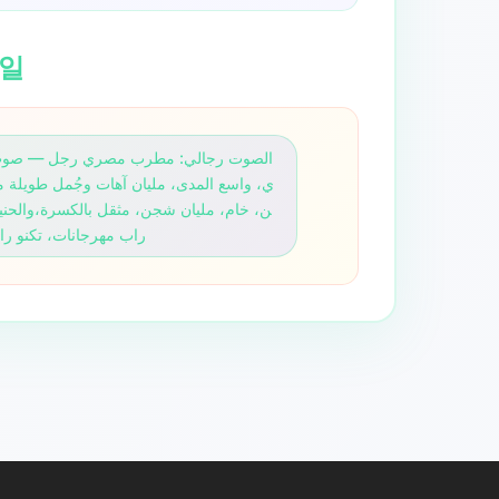
타일
الصوت رجالي: مطرب مصري رجل — صوت ب
ي، واسع المدى، مليان آهات وجُمل طويلة 
راب مهرجانات، تكنو را