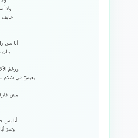
ولا أس
خايف من
أنا بس را
ببان ه
ورغمْ الآلا
بعيشْ في سَلام ..
مش فارقة 
أنا بس ح
وتمرّ أي