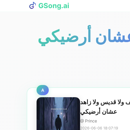
GSong.ai
 عشان أرضيكي
A
ولا قديس ولا زاهد
عشان أرضيكي
@ Prince
2026-06-06 18:07:19