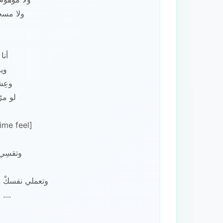
ولا مسحو
أنا 
ويا
وعِش
لو مرّ
وتقسِي ب
و