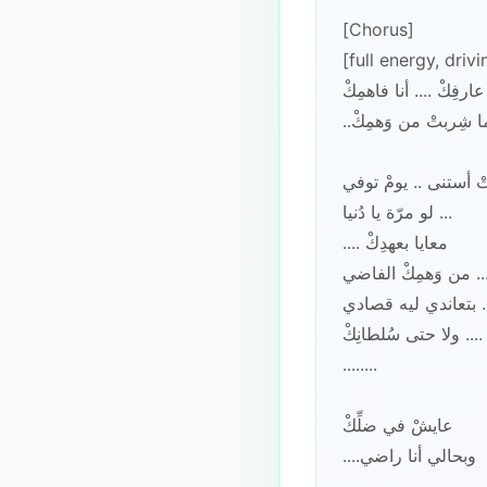
[Chorus]
[full energy, driv
عارفِكْ .... أنا فاهمِكْ
..وياما شِربتْ من وَهمِكْ
 أستنى .. يومْ توفي
لو مرّة يا دُنيا ...
.... معايا بعهدِكْ
.... من وَهمِكْ الفاضي
. بتعاندي ليه قصادي
... ولا حتى سُلطانِكْ
........
عايشْ في ضلِّكْ
....وبحالي أنا راضي