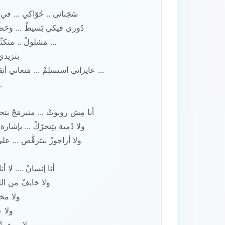
سَجَناني .. جُوّاكي ... في
دُوري فيكي بَسيطْ ... وحَظّي
مَشلولْ .. متكتِّفْ
بتزيدي 
عايزاني أستسلِمْ ... مَنعاني أتقدَّم
أنا مِش روبوتْ ... متبرمَجْ بتح
ولا دُمية بتِتحرّكْ ... بإشارة 
ولا أراجوزْ بيترقَّص ... عل
أنا إنسانْ .... لا 
ولا خايفْ من الل
ولا مخد
ولا ع
ولا موهوم