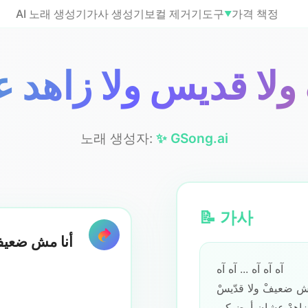
AI 노래 생성기
가사 생성기
보컬 제거기
도구
가격 책정
▼
لا قديس ولا زاهد
노래 생성자:
✨ GSong.ai
📝 가사
أنا مش ضعيف 
آه آه آه ... آه آه
ش ضعيفْ ولا قدّيسْ
 زاهِدْ عشان أرضيكي