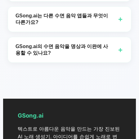
운드 기기 등 모든 기기에서 완벽하게 작동하여 개인
악기 연주 경험 불필요! GSong.ai의 수면 음악 생성
화된 수면 트랙이 어디에서 사용하든 훌륭한 음질을
기는 모두를 위해 설계되었습니다. 단지 평범한 언어
GSong.ai는 다른 수면 음악 앱들과 무엇이
+
보장합니다.
다른가요?
로 원하는 수면 음악의 유형을 설명해 보세요—예:
"부드러운 피아노에 빗소리" 또는 "밤의 숲의 앰비언
미리 녹음된 동일한 트랙을 재생하는 앱과 달리,
트"—그럼 우리의 AI가 나머지를 처리합니다. 메시지
GSong.ai의 Sleep Music Generator는 사용자의 특
GSong.ai의 수면 음악을 명상과 이완에 사
+
를 입력하는 것만큼 쉽습니다.
용할 수 있나요?
정 선호도에 기반하여 완전히 독창적이고 개인화된
음악을 생성합니다. 각 트랙은 우리 AI에 의해 새롭게
네! 당사의 수면 음악 생성기는 수면에 최적화되어
생성되므로 새로운 수면 음악이 결코 바닥나지 않습
있지만, 생성되는 잔잔한 트랙들은 명상, 요가, 공부,
니다. 또한 사용자가 만든 작품은 본인이 소유하며
스트레스 해소 또는 긴장을 풀고 집중해야 하는 모든
언제든지 오프라인 사용을 위해 다운로드할 수 있습
활동에 완벽합니다. 많은 GSong.ai 사용자들이 하루
니다.
동안의 다양한 이완 필요에 맞춰 여러 재생목록을 만
듭니다.
GSong.ai
텍스트로 아름다운 음악을 만드는 가장 진보된
AI 노래 생성기. 아이디어를 손쉽게 노래로 변