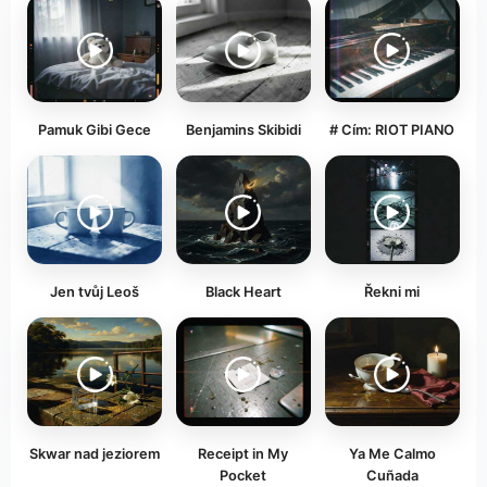
Pamuk Gibi Gece
Benjamins Skibidi
# Cím: RIOT PIANO
Jen tvůj Leoš
Black Heart
Řekni mi
Skwar nad jeziorem
Receipt in My
Ya Me Calmo
Pocket
Cuñada