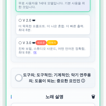
무료 사용자용 1세대 모델입니다. 기본 사용을 위
한 것입니다.
⚪ V 2.0 👑
더 똑똑한 프롬프트. 더 나은 혼합. 더 빠른 출력.
최대 8분.
⚪ V 3.0 👑
새로운
연례의
진짜 보컬, 스튜디오 사운드, 어떤 언어든 정확함,
최대 8분.
더
도구의; 도구적인; 기계적인; 악기 연주용
의; 도움이 되는; 중요한 요인인 ⓘ
노래 설명
🗑️