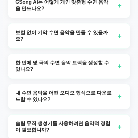
다! 비용 없이 무제한으로 개인화된 수면 음악 트랙
GSong AI는 어떻게 개인 맞춤형 수면 음악
+
을 만드나요?
을 생성할 수 있습니다. 이상적인 사운드스케이프를
간단히 설명하고, 생성 버튼을 클릭하면 즉시 휴식을
GSong AI는 수백만 개의 음악 패턴으로 학습된 고급
시작할 수 있습니다. 더 긴 트랙과 고급 AI 모델을 원
기계 학습을 사용하여 사용자의 선호도를 이해합니
보컬 없이 기악 수면 음악을 만들 수 있을까
+
하시는 구독자분들을 위한 프리미엄 기능도 제공됩
요?
다. 사용자가 장르, 분위기, 악기 및 자연 소리를 포함
니다.
한 이상적인 수면 음악을 설명하면, 우리의 수면 음
물론입니다! Sleep Music Generator에는 가사가 없
악 생성기는 휴식과 더 나은 수면을 위해 특별히 맞
는 트랙을 만드는 악기 전용 토글이 포함되어 있습니
한 번에 몇 곡의 수면 음악 트랙을 생성할 수
+
춤화된 독특하고 부드러운 트랙을 만듭니다.
있나요?
다. 대부분의 사용자는 가사가 없는 악기 연주 수면
음악이 더 산만하지 않고 잠들기 더 적합하기 때문에
매번 생성 버튼을 클릭할 때마다 GSong.ai의 수면 음
선호합니다. GSong.ai는 최적의 수면 및 이완 결과를
악 생성기는 두 개의 고유한 수면 음악 트랙을 만듭
내 수면 음악을 어떤 오디오 형식으로 다운로
+
위해 악기 전용 모드를 권장합니다.
드할 수 있나요?
니다. 이는 다양한 선택지를 제공하여 휴식 요구에
가장 잘 맞는 완화 음악을 찾을 수 있게 해줍니다. 개
GSong.ai는 고품질 MP3 및 WAV 형식으로 생성된
인 수면 음악 라이브러리를 구축하기 위해 원하는 만
수면 음악을 제공합니다. 이러한 전문 등급 오디오
슬립 뮤직 생성기를 사용하려면 음악적 경험
+
큼 여러 번 생성할 수 있습니다.
이 필요합니까?
파일은 스마트폰, 태블릿, 컴퓨터 또는 전용 수면 사