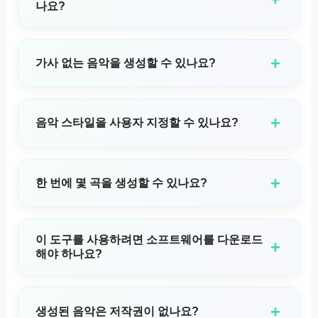
나요?
GSong.ai의 소프트 뮤직 생성기는 일일 무료 할당량으
로 무료로 사용해볼 수 있으므로 선결제 없이 부드럽고
+
가사 없는 음악을 생성할 수 있나요?
편안한 음악을 생성할 수 있습니다. 추가 생성 및 프리미
엄 기능이 필요한 경우 GSong AI는 구독 플랜도 제공합
물론입니다! 악기 전용 옵션을 선택하여 연주곡 트랙을
니다.
만들 수 있습니다. 이것은 앰비언트, 배경 음악 또는 명
+
음악 스타일을 사용자 지정할 수 있나요?
상 음악을 만드는 데 완벽합니다.
네, 부드러운 음악을 포함하여 선호하는 음악 스타일을
정의하는 프롬프트를 추가할 수 있습니다. 다양한 잔잔
+
한 번에 몇 곡을 생성할 수 있나요?
한 장르, 평화로운 분위기, 그리고 차분한 악기 중에서
선택하여 완벽한 사운드를 만들어 보세요.
이 플랫폼은 동시에 두 곡을 생성할 수 있게 해줍니다.
이를 통해 자신의 비전에 가장 잘 맞는 버전을 선택할
이 도구를 사용하려면 소프트웨어를 다운로드
+
수 있는 옵션을 제공합니다.
해야 하나요?
다운로드가 필요 없습니다; 모든 기능이 브라우저에서
직접 작동합니다. 웹사이트를 방문하여 즉시 부드러운
+
생성된 음악은 저작권이 없나요?