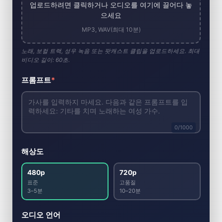
업로드하려면 클릭하거나 오디오를 여기에 끌어다 놓
으세요
MP3, WAV(최대 10분)
노래, 보컬 트랙, 성우 녹음 또는 팟캐스트 클립을 업로드하세요. 최대
비디오 길이: 60초.
프롬프트
*
0
/1000
해상도
480p
720p
표준
고품질
3–5분
10–20분
오디오 언어