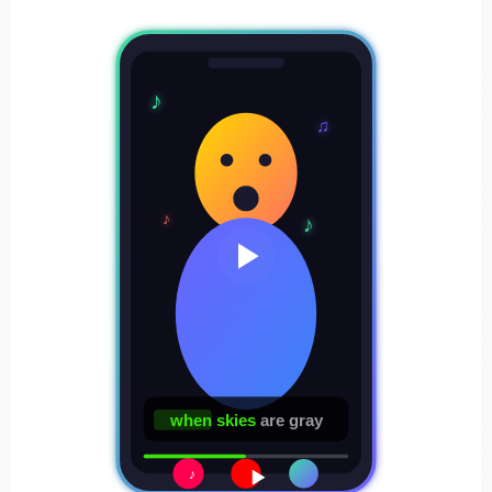
♪
♫
♪
♪
when skies
are gray
♪