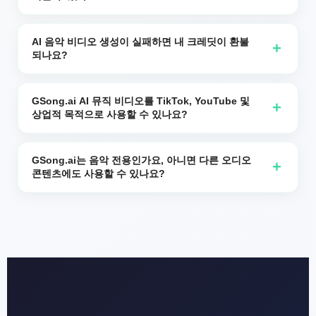
바타를 사용하세요.
GSong.ai는 NVIDIA GPU에서 모델을 실행하며 당사의 AI
엔진에서 200,000건 이상의 비디오 및 자막 작업을 처리했
AI 음악 비디오 생성이 실패하면 내 크레딧이 환불
+
되나요?
습니다. 이는 크리에이터에게 빠른 시작 시간, 여러 실행에
걸쳐 일관된 품질, 문제가 발생할 경우 자동 재시도를 제공합
네. AI 뮤직비디오가 당사 측의 기술적 문제로 인해 생성에
니다.
실패한 경우, 해당 시도에 사용된 크레딧은 자동으로 귀하의
GSong.ai AI 뮤직 비디오를 TikTok, YouTube 및
+
상업적 목적으로 사용할 수 있나요?
계정으로 반환됩니다.
예. TikTok, YouTube Shorts, Instagram Reels 및 기타 플
랫폼에서 AI 음악 비디오를 사용할 수 있으며 많은 상업적 상
GSong.ai는 음악 전용인가요, 아니면 다른 오디오
+
콘텐츠에도 사용할 수 있나요?
황도 포함됩니다. 다만, 비디오에 표시된 이미지, 오디오, 로
고 및 사람들에 대해 필요한 권리를 보유하고 있는지 확인할
GSong.ai는 음악에 매우 적합하지만 보이스오버, 팟캐스트,
책임은 사용자에게 있습니다.
내레이션 및 음성 클립도 지원합니다. 노래를 AI 뮤직비디오
로 전환하거나 교육 콘텐츠용 자막을 추가하거나 팟캐스트
하이라이트에서 "말하는 사진" 클립을 생성할 수 있습니다.