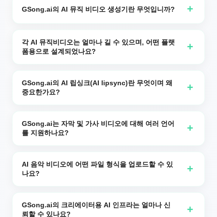
이 완전히 끝난 이후로 설정하세요. 너무 일찍 잘라내면 생성
으로 뮤직비디오를 생성할 수 있습니다. 오디오 언어 드롭다
+
GSong.ai의 AI 뮤직 비디오 생성기란 무엇입니까?
된 비디오가 가사나 문장의 중간에서 끝날 수 있습니다. 또한
운에서 기악(보컬 없음)을 선택하세요. 기악 전용 뮤직비디
최상의 결과를 위해 오디오와 사진을 일치시키세요—트랙에
GSong.ai의 AI 뮤직 비디오 생성기는 한 개의 오디오 파일과
오는 자막을 포함하지 않는다는 점을 참고하세요.
여성 보컬이 있는데 사진이 남성인 경우, 비디오는 여성 보컬
한 장의 사진 또는 아바타를 짧은 세로형 영상으로 바꿉니다.
각 AI 뮤직비디오는 얼마나 길 수 있으며, 어떤 플랫
+
로 노래하는 남성처럼 보일 수 있습니다.
폼용으로 설계되었나요?
당사의 AI 립싱크 엔진은 당신의 사진을 노래하거나 말하게
만들며, 화면 자막을 추가하여 가사 영상, AI 댄스 스타일 클
각 AI 뮤직비디오는 최대 60초 길이일 수 있습니다. 이는
립, 소셜 미디어용 가상 가수 콘텐츠를 빠르게 만들 수 있게
TikTok, YouTube Shorts, Instagram Reels, Facebook
GSong.ai의 AI 립싱크(AI lipsync)란 무엇이며 왜
+
합니다.
중요한가요?
Stories 및 기타 세로형 비디오 피드와 같은 숏폼 플랫폼을
위해 설계되었습니다.
AI 립싱크는 캐릭터의 입술, 얼굴 및 상반신이 오디오에 맞춰
자연스럽게 움직이게 하는 당사의 기술입니다. 이 기술은 노
GSong.ai는 자막 및 가사 비디오에 대해 여러 언어
+
를 지원하나요?
래나 음성의 리듬과 발음을 분석하여 입 모양, 표정 및 타이
밍이 모든 단어와 박자에 맞춰 동기화된 비디오 프레임을 생
예. 저희 자막 엔진은 영어, 스페인어, 프랑스어, 포르투갈어,
성합니다.
독일어, 네덜란드어, 이탈리아어, 스웨덴어, 노르웨이어, 체
AI 음악 비디오에 어떤 파일 형식을 업로드할 수 있
+
나요?
코어, 폴란드어, 루마니아어, 헝가리어, 터키어, 아랍어, 히브
리어 등 30개 이상의 언어를 지원합니다.
MP3 또는 WAV와 같은 일반적인 오디오 형식과 JPG 또는
PNG와 같은 표준 이미지 형식을 업로드할 수 있습니다. 최
GSong.ai의 크리에이터용 AI 인프라는 얼마나 신
+
뢰할 수 있나요?
상의 결과를 위해 얼굴이 선명하게 보이는 세로 사진 또는 아