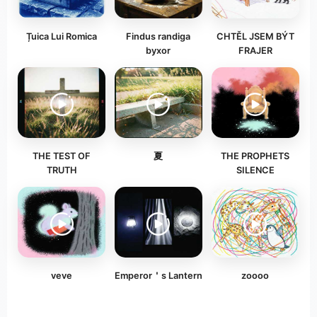
Țuica Lui Romica
Findus randiga
CHTĚL JSEM BÝT
byxor
FRAJER
THE TEST OF
夏
THE PROPHETS
TRUTH
SILENCE
veve
Emperor＇s Lantern
zoooo