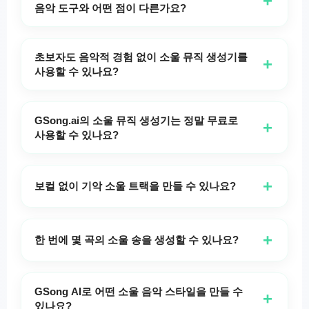
+
표현하고 싶은 분위기, 주제 또는 감정을 설명하세요
음악 도구와 어떤 점이 다른가요?
음악을 정의하는 감정적 깊이, 부드러운 멜로디 및 강
— 예를 들어 "다시 사랑을 찾는 것에 대한 진심 어린
력한 보컬을 포착하도록 특별히 설계되었습니다. 수천
GSong.ai의 소울 뮤직 생성기는 고전 모타운과 스타ッ
발라드" 또는 "경쾌한 모타운 스타일의 축하곡"처럼.
명의 사용자가 자신의 음악적 아이디어를 실현하기 위
クス부터 현대 네오소울에 이르기까지 소울 음악의 풍
초보자도 음악적 경험 없이 소울 뮤직 생성기를
+
GSong AI는 당신의 비전을 이해하고 따뜻한 보컬, 풍
해 GSong AI를 신뢰합니다.
부한 전통을 전문적으로 학습했다는 점에서 돋보입니
사용할 수 있나요?
부한 화음, 클래식한 악기 구성까지 갖춘 진정한 소울
다. 일반적인 AI 음악 생성기는 모든 장르에서 평균적
물론입니다! GSong.ai의 소울 음악 생성기는 초보자부
트랙을 생성합니다. 템포부터 보컬 스타일까지 모든 것
인 결과를 내는 반면, GSong AI는 적절한 코드 진행,
터 전문 음악가까지 모두를 위해 설계되었습니다. 음악
을 사용자화할 수 있어 각 작품을 고유하게 만들 수 있
GSong.ai의 소울 뮤직 생성기는 정말 무료로
+
감정을 담은 보컬 스타일링, 장르를 규정하는 악기 편
이론을 알 필요도, 악기를 연주할 필요도, 기술적인 능
사용할 수 있나요?
습니다.
성으로 진정한 소울 사운드를 제공합니다. 게다가 완전
력이 필요하지 않습니다. 아이디어를 평범한 영어로 설
네, GSong.ai의 Soul Music Generator는 무료로 사용
히 무료여서 전문적인 품질의 소울 음악 제작을 누구
명하기만 하면 GSong AI가 모든 복잡한 음악 요소를
해 보실 수 있습니다! 가사 있는 소울 곡이나 연주곡을
+
나 이용할 수 있습니다.
보컬 없이 기악 소울 트랙을 만들 수 있나요?
처리합니다. 직관적인 인터페이스가 과정을 안내해 주
선불 결제나 숨겨진 비용 없이 생성할 수 있습니다.
며, 어디서 시작해야 할지 모르겠을 때 창의성을 불러
예! GSong.ai의 Soul Music Generator에는 보컬이 없
GSong AI는 모든 사람이 음악 제작 도구에 접근할 수
일으키는 “Inspire Me”와 같은 기능이 도움이 됩니다.
는 소울 트랙을 만들 수 있는 "Instrumental" 토글이 포
있어야 한다고 믿기 때문에 핵심 Soul Music
+
한 번에 몇 곡의 소울 송을 생성할 수 있나요?
함되어 있습니다. 이는 배경 음악, 비디오 콘텐츠, 명상
Generator 기능을 일일 무료 할당량과 함께 비용 없이
GSong.ai의 소울 뮤직 생성기를 사용할 때마다 AI는
또는 나중에 직접 보컬을 추가하고 싶을 때에 완벽합
제공합니다. 프리미엄 구독자는 최신의 가장 진보된 모
입력을 바탕으로 두 개의 고유한 소울 트랙을 생성합
니다. GSong AI는 햄몬드 오르간, 부드러운 베이스 라
델, 연장된 트랙 길이 및 추가 기능에 접근할 수 있습니
GSong AI로 어떤 소울 음악 스타일을 만들 수
+
니다. 이를 통해 선택할 수 있는 옵션이 제공되며 각 트
있나요?
인, 리드미컬한 드럼과 같은 클래식 소울 요소들로 풍