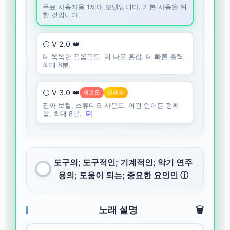
무료 사용자용 1세대 모델입니다. 기본 사용을 위
한 것입니다.
⚪ V 2.0 👑
더 똑똑한 프롬프트. 더 나은 혼합. 더 빠른 출력.
최대 8분.
⚪ V 3.0 👑
새로운
연례의
진짜 보컬, 스튜디오 사운드, 어떤 언어든 정확
함, 최대 8분.
더
도구의; 도구적인; 기계적인; 악기 연주
용의; 도움이 되는; 중요한 요인인 ⓘ
노래 설명
🗑️