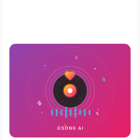
♪
♫
♬
♬
♫
♪
GSONG AI