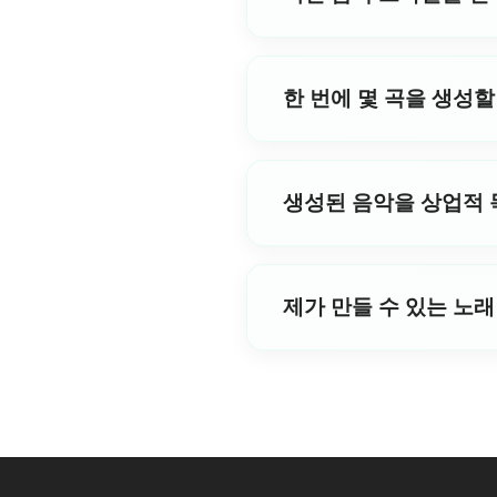
오 콘텐츠, 팟캐스트 또는 기악
GSong.ai의 텍스트-투-뮤직 A
타일을 지원합니다. 장르를 결합하거나
한 번에 몇 곡을 생성할
타입을 선택하거나 특정 악기를 
하면 됩니다.
GSong.ai의 텍스트 투 뮤직
수 있는 옵션이 더 다양해지고 
생성된 음악을 상업적 
예! GSong.ai의 텍스트 투
곡별로 다운로드할 수 있는 권한은
제가 만들 수 있는 노래
독(Monthly) 사용자와 개인 
않습니다. 자세한 내용과 조건은 
무료 사용자는 GSong.ai의 
면 프리미엄 요금제로 업그레이
다!