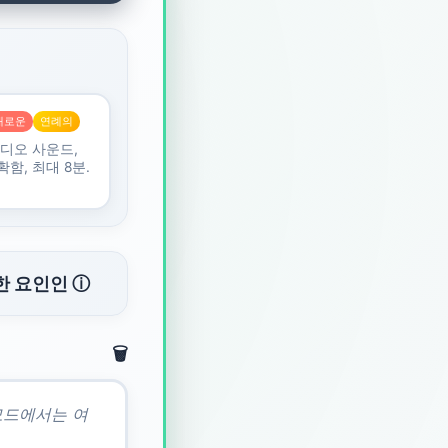
새로운
연례의
튜디오 사운드,
함, 최대 8분.
한 요인인 ⓘ
🗑️