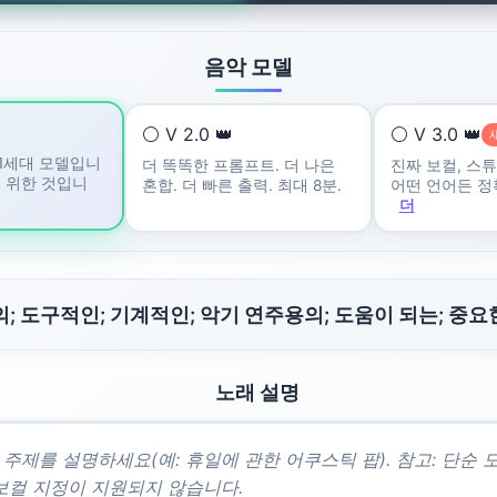
음악 모델
⚪ V 2.0 👑
⚪ V 3.0 👑
1세대 모델입니
더 똑똑한 프롬프트. 더 나은
진짜 보컬, 스
을 위한 것입니
혼합. 더 빠른 출력. 최대 8분.
어떤 언어든 정확
더
; 도구적인; 기계적인; 악기 연주용의; 도움이 되는; 중요
노래 설명