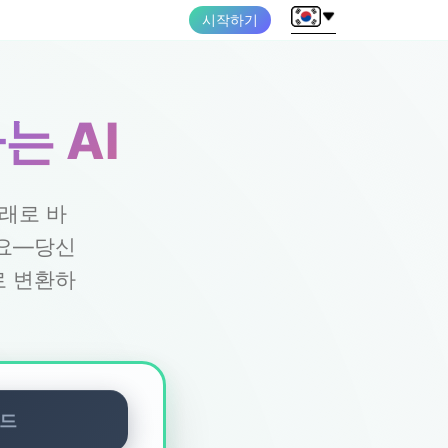
시작하기
 AI
노래로 바
세요—당신
로 변환하
모드