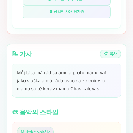
📄 상업적 사용 허가증
📝 가사
📋 복사
Můj táta má rád salámu a proto mámu vaři
jako sluška a má ráda ovoce a zeleniny jo
mamo so tě kerav mamo Chas balevas
🎨 음악의 스타일
Mužské vokály