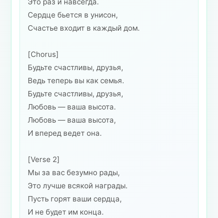
Это раз и навсегда.
Сердце бьется в унисон,
Счастье входит в каждый дом.
[Chorus]
Будьте счастливы, друзья,
Ведь теперь вы как семья.
Будьте счастливы, друзья,
Любовь — ваша высота.
Любовь — ваша высота,
И вперед ведет она.
[Verse 2]
Мы за вас безумно рады,
Это лучше всякой награды.
Пусть горят ваши сердца,
И не будет им конца.