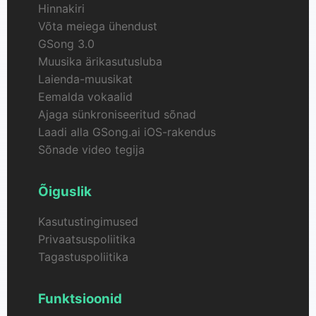
Hinnakiri
Võta meiega ühendust
GSong 3.0
Muusika ärikasutusluba
Laienda-muusikat
Eemalda vokaalid
Ajaga sünkroniseeritud sõnad
Laadi alla GSong.ai iOS-rakendus
Sõnade video tegija
Õiguslik
Kasutustingimused
Privaatsuspoliitika
Tagastuspoliitika
Funktsioonid