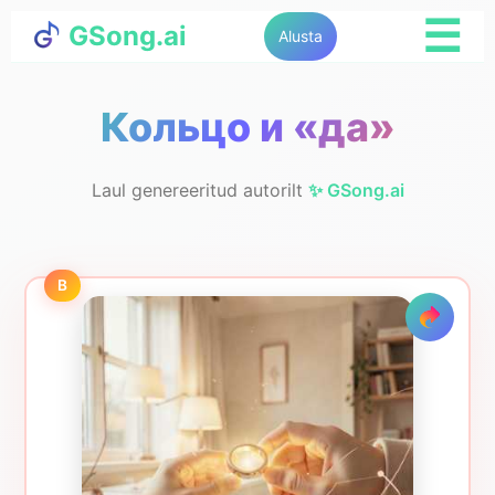
☰
GSong.ai
Alusta
Кольцо и «да»
Laul genereeritud autorilt
✨ GSong.ai
B