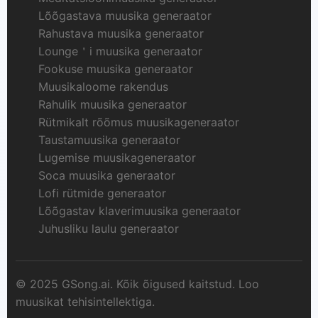
Lõõgastava muusika generaator
Rahustava muusika generaator
Lounge＇i muusika generaator
Fookuse muusika generaator
Muusikaloome rakendus
Rahulik muusika generaator
Rütmikalt rõõmus muusikageneraator
Taustamuusika generaator
Lugemise muusikageneraator
Soca muusika generaator
Lofi rütmide generaator
Lõõgastav klaverimuusika generaator
Juhusliku laulu generaator
© 2025 GSong.ai. Kõik õigused kaitstud. Loo
muusikat tehisintellektiga.