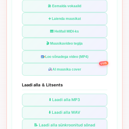
🎤 Eemalda vokaalid
➕ Laienda muusikat
🎹 Helifail MIDI-ks
🎬 Muusikavideo tegija
Loo sõnadega video (MP4)
UUS
AI muusika cover
Laadi alla ＆ Litsents
⬇️ Laadi alla MP3
⬇️ Laadi alla WAV
📝 Laadi alla sünkroonitud sõnad