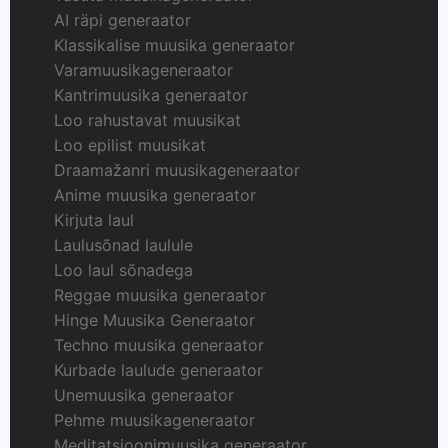
AI räpi generaator
Klassikalise muusika generaator
Varamuusikageneraator
Kantrimuusika generaator
Loo rahustavat muusikat
Loo epilist muusikat
Draamažanri muusikageneraator
Anime muusika generaator
Kirjuta laul
Laulusõnad laulule
Loo laul sõnadega
Reggae muusika generaator
Hinge Muusika Generaator
Techno muusika generaator
Kurbade laulude generaator
Unemuusika generaator
Pehme muusikageneraator
Meditatsioonimuusika generaator