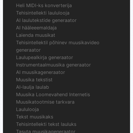
Heli MIDI-ks konverterija
Tehisintellekti laululooja
AI laulutekstide generaator
AI hääleeemaldaja
Laienda muusikat
Tehisintellektil põhinev muusikavideo
generaator
Laulupealkirja generaator
Instrumentaalmuusika generaator
AI muusikageneraator
Muusika tekstist
AI-laulja laulab
Muusika Loomevahend Internetis
Muusikatootmise tarkvara
Laululooja
Tekst muusikaks
Tehisintellekti tekst lauluks
Tasuta muusikageneraator