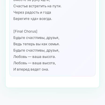
Счастье встретить на пути.
Через радость и года
Берегите «да» всегда.
[Final Chorus]
Будьте счастливы, друзья,
Ведь теперь вы как семья.
Будьте счастливы, друзья,
Любовь — ваша высота.
Любовь — ваша высота,
И вперед ведет она.