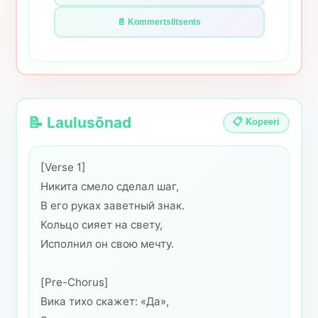
📄 Kommertslitsents
📝 Laulusõnad
📋 Kopeeri
[Verse 1]
Никита смело сделал шаг,
В его руках заветный знак.
Кольцо сияет на свету,
Исполнил он свою мечту.
[Pre-Chorus]
Вика тихо скажет: «Да»,