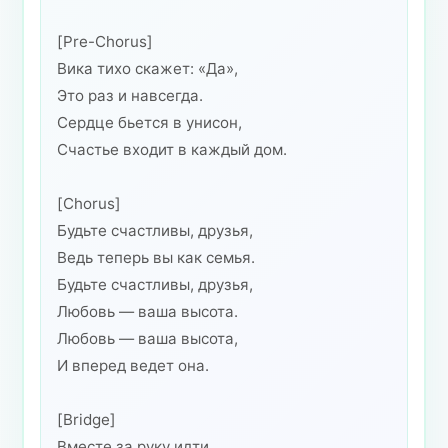
[Pre-Chorus]
Вика тихо скажет: «Да»,
Это раз и навсегда.
Сердце бьется в унисон,
Счастье входит в каждый дом.
[Chorus]
Будьте счастливы, друзья,
Ведь теперь вы как семья.
Будьте счастливы, друзья,
Любовь — ваша высота.
Любовь — ваша высота,
И вперед ведет она.
[Bridge]
Вместе за руку идти,