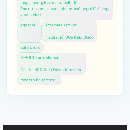
mégis energikus és táncolható.

Ének: tipikus olaszos akcentusú angol férfi vag
y női vokál
egyszerű
érzelmes szöveg.

Inspiráció: 80s Italo Disco
Euro Disco
Hi-NRG korai elemei.

Cél: Hi-NRG Italo Disco tánczene
modern keveréssel.