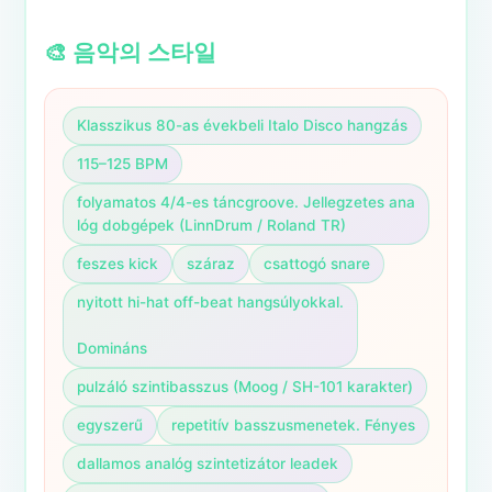
🎨 음악의 스타일
Klasszikus 80-as évekbeli Italo Disco hangzás
115–125 BPM
folyamatos 4/4-es táncgroove. Jellegzetes ana
lóg dobgépek (LinnDrum / Roland TR)
feszes kick
száraz
csattogó snare
nyitott hi-hat off-beat hangsúlyokkal.

Domináns
pulzáló szintibasszus (Moog / SH-101 karakter)
egyszerű
repetitív basszusmenetek. Fényes
dallamos analóg szintetizátor leadek