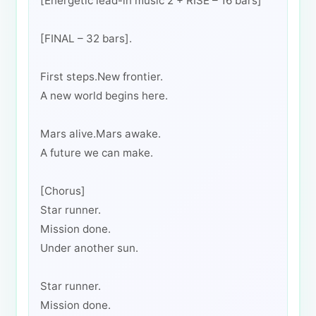
[Energetic lead-in music 2 + RISE – 16 bars]
[FINAL – 32 bars].
First steps.New frontier.
A new world begins here.
Mars alive.Mars awake.
A future we can make.
[Chorus]
Star runner.
Mission done.
Under another sun.
Star runner.
Mission done.