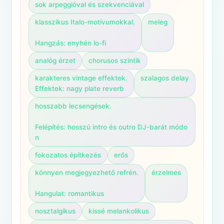
sok arpeggióval és szekvenciával
klasszikus Italo-motívumokkal.

meleg
Hangzás: enyhén lo-fi
analóg érzet
chorusos szintik
karakteres vintage effektek.

szalagos delay
Effektek: nagy plate reverb
hosszabb lecsengések.

Felépítés: hosszú intro és outro DJ-barát módo
n
fokozatos építkezés
erős
könnyen megjegyezhető refrén.

érzelmes
Hangulat: romantikus
nosztalgikus
kissé melankolikus