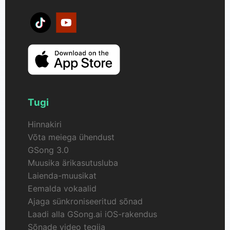
Tugi
Hinnakiri
Võta meiega ühendust
GSong 3.0
Muusika ärikasutusluba
Laienda-muusikat
Eemalda vokaalid
Ajaga sünkroniseeritud sõnad
Laadi alla GSong.ai iOS-rakendus
Sõnade video tegija