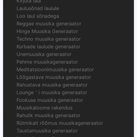
Kirjuta laul
Laulusõnad laulule
Loo laul sõnadega
Reggae muusika generaator
Hinge Muusika Generaator
Techno muusika generaator
Kurbade laulude generaator
Unemuusika generaator
Pehme muusikageneraator
Meditatsioonimuusika generaator
Lõõgastava muusika generaator
Rahustava muusika generaator
Lounge＇i muusika generaator
Fookuse muusika generaator
Muusikaloome rakendus
Rahulik muusika generaator
Rütmikalt rõõmus muusikageneraator
Taustamuusika generaator