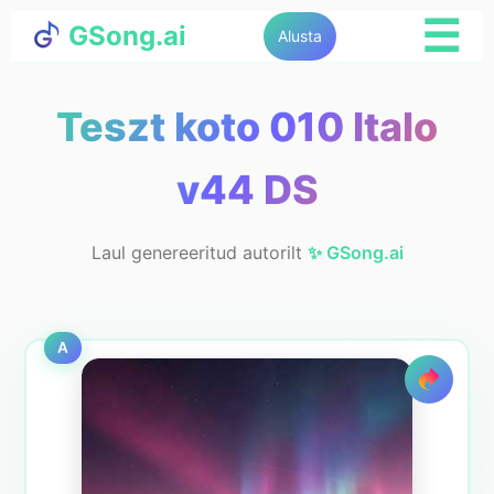
☰
GSong.ai
Alusta
Teszt koto 010 Italo
v44 DS
Laul genereeritud autorilt
✨ GSong.ai
A