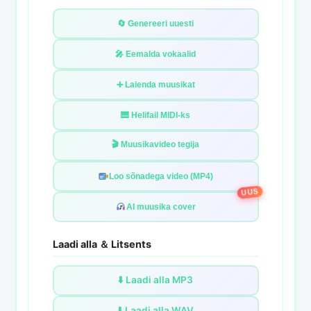
🔄 Genereeri uuesti
🎤 Eemalda vokaalid
➕ Laienda muusikat
🎹 Helifail MIDI-ks
🎬 Muusikavideo tegija
Loo sõnadega video (MP4)
UUS
AI muusika cover
Laadi alla ＆ Litsents
⬇️ Laadi alla MP3
⬇️ Laadi alla WAV