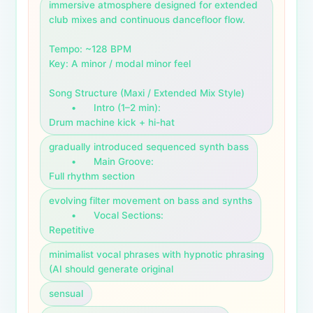
immersive atmosphere designed for extended 
club mixes and continuous dancefloor flow.

Tempo: ~128 BPM

Key: A minor / modal minor feel

Song Structure (Maxi / Extended Mix Style)

	•	Intro (1–2 min):

Drum machine kick + hi-hat
gradually introduced sequenced synth bass

	•	Main Groove:

Full rhythm section
evolving filter movement on bass and synths

	•	Vocal Sections:

Repetitive
minimalist vocal phrases with hypnotic phrasing

(AI should generate original
sensual