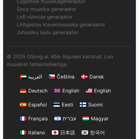
Lugemise muusikageneraator
Soca muusika generaator
Lofi rütmide generaator
Lõõgastav klaverimuusika generaator
Juhusliku laulu generaator
© 2025 GSong.ai. Kõik õigused kaitstud. Loo
muusikat tehisintellektiga.
العربية
Čeština
Dansk
Deutsch
English
English
Español
Eesti
Suomi
Français
עברית
Magyar
Italiano
日本語
한국어