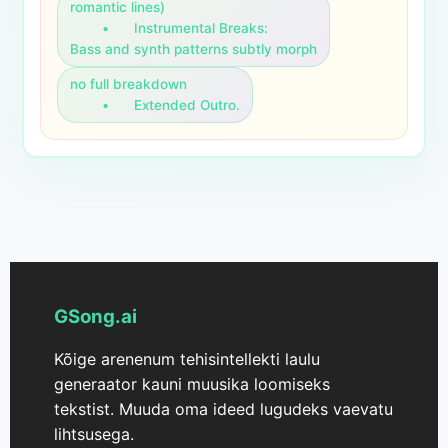
romantic lines)

	•	Instrumental Breaks:

Bass and synth patterns subtly morph
no full breakdown

	•	Extended Outro.
GSong.ai
Kõige arenenum tehisintellekti laulu
generaator kauni muusika loomiseks
tekstist. Muuda oma ideed lugudeks vaevatu
lihtsusega.