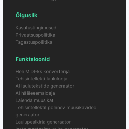
Õiguslik
Kasutustingimused
Privaatsuspoliitika
Tagastuspoliitika
Funktsioonid
Heli MIDI-ks konverterija
Tehisintellekti laululooja
AI laulutekstide generaator
AI hääleeemaldaja
Laienda muusikat
Tehisintellektil põhinev muusikavideo
generaator
Laulupealkirja generaator