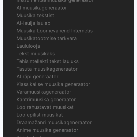
Instrumentaalmuusika generaator
AI muusikageneraator
Muusika tekstist
AI-laulja laulab
Muusika Loomevahend Internetis
Muusikatootmise tarkvara
Laululooja
Tekst muusikaks
Tehisintellekti tekst lauluks
Tasuta muusikageneraator
AI räpi generaator
Klassikalise muusika generaator
Varamuusikageneraator
Kantrimuusika generaator
Loo rahustavat muusikat
Loo epilist muusikat
Draamažanri muusikageneraator
Anime muusika generaator