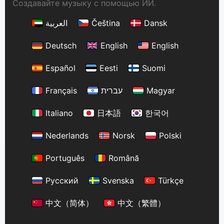
Создавайте музыку с помощью ИИ.
العربية
Čeština
Dansk
Deutsch
English
English
Español
Eesti
Suomi
Français
עברית
Magyar
Italiano
日本語
한국어
Nederlands
Norsk
Polski
Português
Română
Русский
Svenska
Türkçe
中文（简体）
中文（繁體）