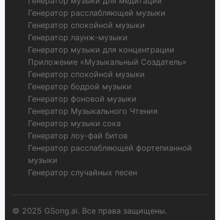
Генератор музыки для медитации
Генератор расслабляющей музыки
Генератор спокойной музыки
Генератор лаунж-музыки
Генератор музыки для концентрации
Приложение «Музыкальный Создатель»
Генератор спокойной музыки
Генератор бодрой музыки
Генератор фоновой музыки
Генератор Музыкального Чтения
Генератор музыки сока
Генератор лоу-фай битов
Генератор расслабляющей фортепианной
музыки
Генератор случайных песен
© 2025 GSong.ai. Все права защищены.