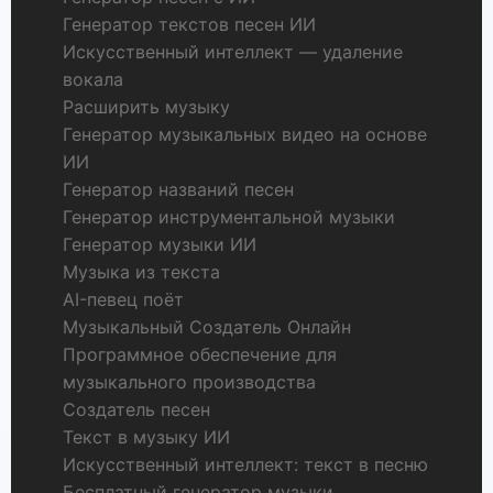
Генератор текстов песен ИИ
Искусственный интеллект — удаление
вокала
Расширить музыку
Генератор музыкальных видео на основе
ИИ
Генератор названий песен
Генератор инструментальной музыки
Генератор музыки ИИ
Музыка из текста
AI-певец поёт
Музыкальный Создатель Онлайн
Программное обеспечение для
музыкального производства
Создатель песен
Текст в музыку ИИ
Искусственный интеллект: текст в песню
Бесплатный генератор музыки