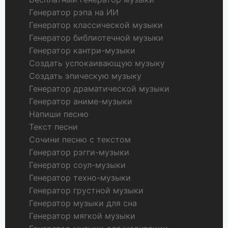
Генератор рэпа на ИИ
Генератор классической музыки
Генератор библиотечной музыки
Генератор кантри-музыки
Создать успокаивающую музыку
Создать эпическую музыку
Генератор драматической музыки
Генератор аниме-музыки
Напиши песню
Текст песни
Сочини песню с текстом
Генератор рэгги-музыки
Генератор соул-музыки
Генератор техно-музыки
Генератор грустной музыки
Генератор музыки для сна
Генератор мягкой музыки