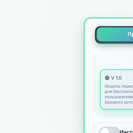
П
🟣 V 1.0
Модель перво
для бесплатн
пользователе
базового исп
Инст