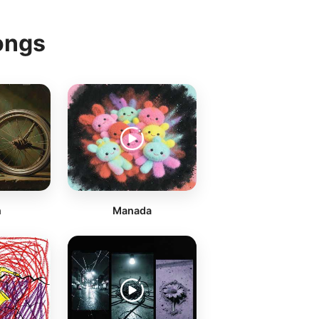
ongs
n
Manada