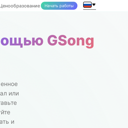
Ценообразование
Начать работы
омощью GSong
менное
ал или
тавьте
уйте
ать и