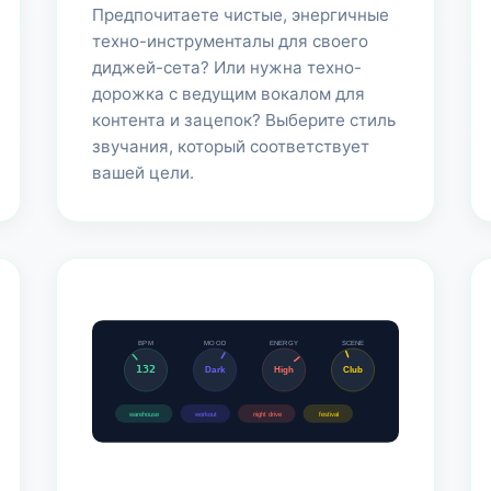
Предпочитаете чистые, энергичные
техно-инструменталы для своего
диджей-сета? Или нужна техно-
дорожка с ведущим вокалом для
контента и зацепок? Выберите стиль
звучания, который соответствует
вашей цели.
BPM
MOOD
ENERGY
SCENE
132
Dark
High
Club
warehouse
workout
night drive
festival