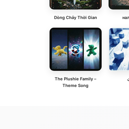
Dòng Chảy Thời Gian
на
The Plushie Family –
Theme Song