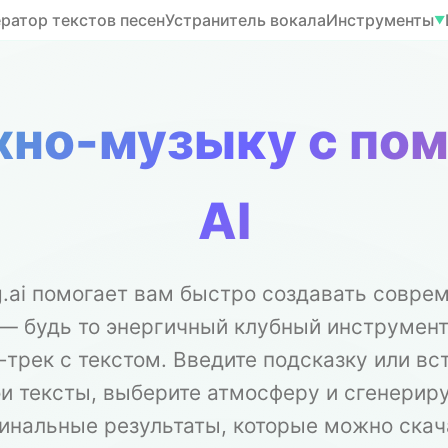
ератор текстов песен
Устранитель вокала
Инструменты
▼
хно-музыку с п
AI
.ai помогает вам быстро создавать совре
 — будь то энергичный клубный инструмент
-трек с текстом. Введите подсказку или вс
и тексты, выберите атмосферу и сгенерир
инальные результаты, которые можно скач