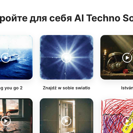
ройте для себя AI Techno S
ng you go 2
Znajdź w sobie swiatlo
Istvá