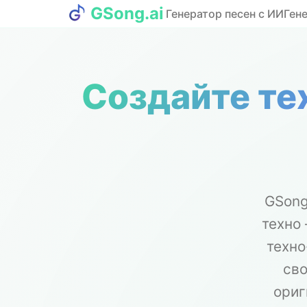
GSong.ai
Генератор песен с ИИ
Ген
Создайте те
GSong
техно
техно
сво
ориг