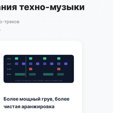
ания техно-музыки
но-треков
.
KICK
HHAT
CLAP
BASS
STEADY 4/4 GROOVE • TIGHT DRUMS • SMOOTH TRANSITIONS
Более мощный грув, более
чистая аранжировка