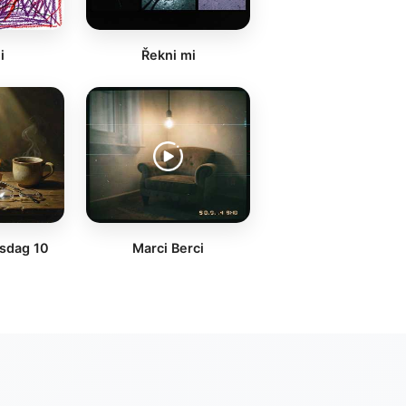
i
Řekni mi
lsdag 10
Marci Berci