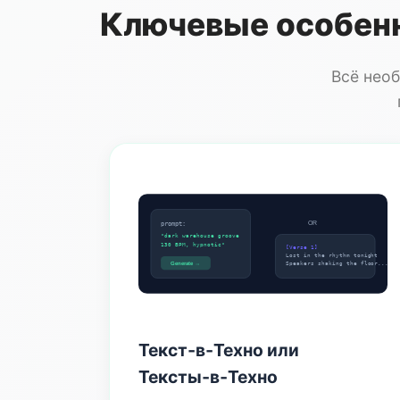
Ключевые особенн
Всё необ
OR
prompt:
"dark warehouse groove
130 BPM, hypnotic"
[Verse 1]
Lost in the rhythm tonight
Generate →
Speakers shaking the floor...
Текст‑в‑Техно или
Тексты‑в‑Техно