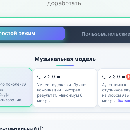
доработать.
ростой режим
Пользовательски
Музыкальная модель
⚪ V 2.0 👑
⚪ V 3.0 👑
го поколения
Умнее подсказки. Лучше
Аутентичные 
ых
комбинации. Быстрее
студийное зву
й. Для
результат. Максимум 8
на любом язык
ользования.
минут.
минут.
Больш
рументальный ⓘ