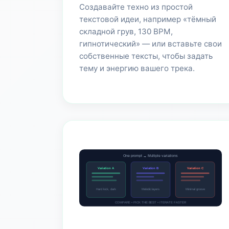
Создавайте техно из простой
текстовой идеи, например «тёмный
складной грув, 130 BPM,
гипнотический» — или вставьте свои
собственные тексты, чтобы задать
тему и энергию вашего трека.
One prompt → Multiple variations
Variation A
Variation B
Variation C
Hard kick, dark
Melodic layers
Minimal groove
COMPARE • PICK THE BEST • ITERATE FASTER