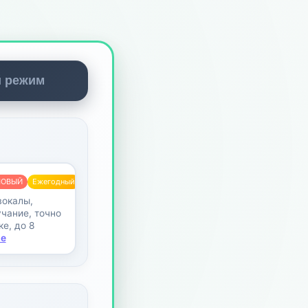
й режим
НОВЫЙ
Ежегодный
вокалы,
чание, точно
е, до 8
е