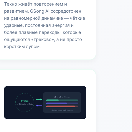
Техно живёт повторением и
развитием. GSong AI сосредоточен
на равномерной динамике — чёткие
ударные, постоянная энергия и
более плавные переходы, которые
ощущаются «треково», а не просто
коротким лупом.
v1 → v2 → v3 → ...
Prompt
→ Generate → Refine
Getting closer each iteration