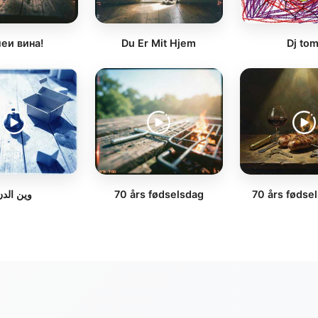
леи вина!
Du Er Mit Hjem
Dj tom
وين الدن
70 års fødselsdag
70 års fødse