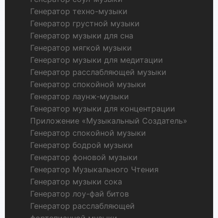
Генератор техно-музыки
Генератор грустной музыки
Генератор музыки для сна
Генератор мягкой музыки
Генератор музыки для медитации
Генератор расслабляющей музыки
Генератор спокойной музыки
Генератор лаунж-музыки
Генератор музыки для концентрации
Приложение «Музыкальный Создатель»
Генератор спокойной музыки
Генератор бодрой музыки
Генератор фоновой музыки
Генератор Музыкального Чтения
Генератор музыки сока
Генератор лоу-фай битов
Генератор расслабляющей
фортепианной музыки