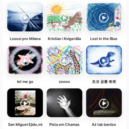
Lososi pro Milana
Kristian i Kvigerälla
Lost in the Blue
let me go
zoooo
초코 공룡 뽀뽀
San Miguel Ejido,mi
Pista em Chamas
Aż tak bardzo