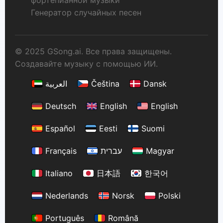
Генератор случайных песен
© 2025 GSong.ai. Все права защищены.
Создавайте музыку с помощью ИИ.
العربية
Čeština
Dansk
Deutsch
English
English
Español
Eesti
Suomi
Français
עברית
Magyar
Italiano
日本語
한국어
Nederlands
Norsk
Polski
Português
Română