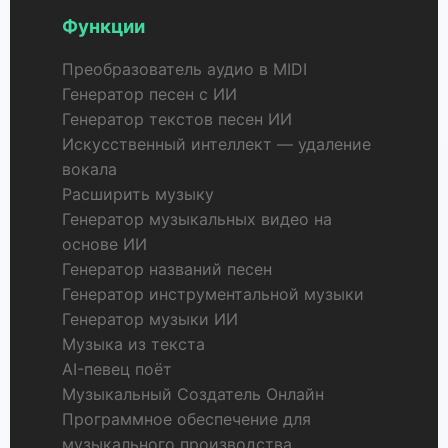
Функции
Преобразователь аудио в MIDI
Генератор песен с ИИ
Генератор текстов песен ИИ
Искусственный интеллект — удаление
вокала
Расширить музыку
Генератор музыкальных видео на
основе ИИ
Генератор названий песен
Генератор инструментальной музыки
Генератор музыки ИИ
Музыка из текста
AI-певец поёт
Музыкальный Создатель Онлайн
Программное обеспечение для
музыкального производства