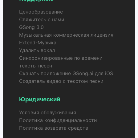
Ценообразование
Свяжитесь с нами
GSong 3.0
Музыкальная коммерческая лицензия
Extend-Музыка
Удалить вокал
Синхронизированные по времени
тексты песен
Скачать приложение GSong.ai для iOS
Создатель видео с текстом песни
Юридический
Условия обслуживания
Политика конфиденциальности
Политика возврата средств