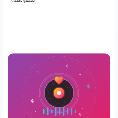
pueblo querido
♪
♫
♬
♬
♫