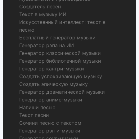
Создатель песен
Текст в музыку ИИ
Искусственный интеллект: текст в
песню
Бесплатный генератор музыки
Генератор рэпа на ИИ
Генератор классической музыки
Генератор библиотечной музыки
Генератор кантри-музыки
Создать успокаивающую музыку
Создать эпическую музыку
Генератор драматической музыки
Генератор аниме-музыки
Напиши песню
Текст песни
Сочини песню с текстом
Генератор рэгги-музыки
Генератор соул-музыки