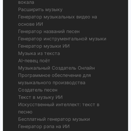
вокала
Расширить музыку
Генератор музыкальных видео на
основе ИИ
Генератор названий песен
Генератор инструментальной музыки
Генератор музыки ИИ
Музыка из текста
AI-певец поёт
Музыкальный Создатель Онлайн
Программное обеспечение для
музыкального производства
Создатель песен
Текст в музыку ИИ
Искусственный интеллект: текст в
песню
Бесплатный генератор музыки
Генератор рэпа на ИИ