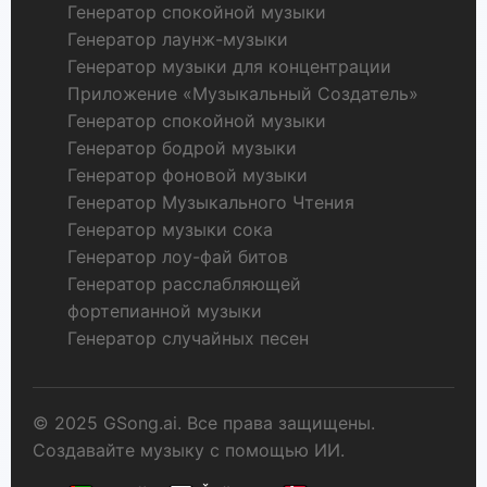
Генератор спокойной музыки
Генератор лаунж-музыки
Генератор музыки для концентрации
Приложение «Музыкальный Создатель»
Генератор спокойной музыки
Генератор бодрой музыки
Генератор фоновой музыки
Генератор Музыкального Чтения
Генератор музыки сока
Генератор лоу-фай битов
Генератор расслабляющей
фортепианной музыки
Генератор случайных песен
© 2025 GSong.ai. Все права защищены.
Создавайте музыку с помощью ИИ.