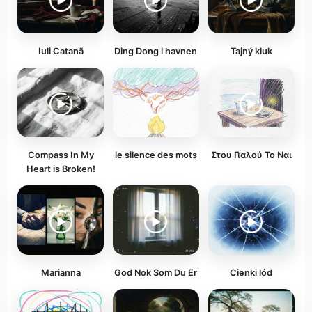
Iuli Catană
Ding Dong i havnen
Tajný kluk
Compass In My
le silence des mots
Στου Γιαλού Το Ναι
Heart is Broken!
Marianna
God Nok Som Du Er
Cienki lód