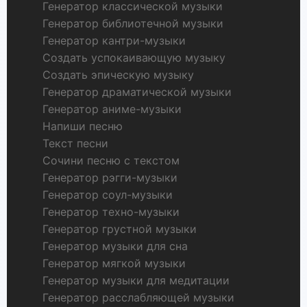
Генератор классической музыки
Генератор библиотечной музыки
Генератор кантри-музыки
Создать успокаивающую музыку
Создать эпическую музыку
Генератор драматической музыки
Генератор аниме-музыки
Напиши песню
Текст песни
Сочини песню с текстом
Генератор рэгги-музыки
Генератор соул-музыки
Генератор техно-музыки
Генератор грустной музыки
Генератор музыки для сна
Генератор мягкой музыки
Генератор музыки для медитации
Генератор расслабляющей музыки