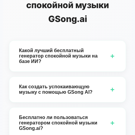
спокойной музыки
GSong.ai
Какой лучший бесплатный
+
генератор спокойной музыки на
базе ИИ?
GSong.ai предлагает один из лучших
бесплатных генераторов спокойной музыки на
Как создать успокаивающую
+
основе ИИ, доступных онлайн. Наш Генератор
музыку с помощью GSong AI?
Спокойной Музыки использует передовые
Создание спокойной музыки с помощью Calm
технологии ИИ для создания релаксирующей
Music Generator от GSong.ai просто: Сначала
музыки профессионального уровня за
Бесплатно ли пользоваться
+
выберите между Режимом «Просто» (для
генератором спокойной музыки
считанные секунды. Вы можете попробовать
GSong.ai?
быстрой генерации) или Режимом
его бесплатно с ежедневной квотой,