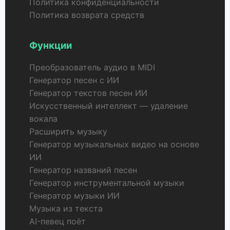
Политика конфиденциальности
Политика возврата средств
Функции
Преобразователь аудио в MIDI
Генератор песен с ИИ
Генератор текстов песен ИИ
Искусственный интеллект — удаление
вокала
Расширить музыку
Генератор музыкальных видео на основе
ИИ
Генератор названий песен
Генератор инструментальной музыки
Генератор музыки ИИ
Музыка из текста
AI-певец поёт