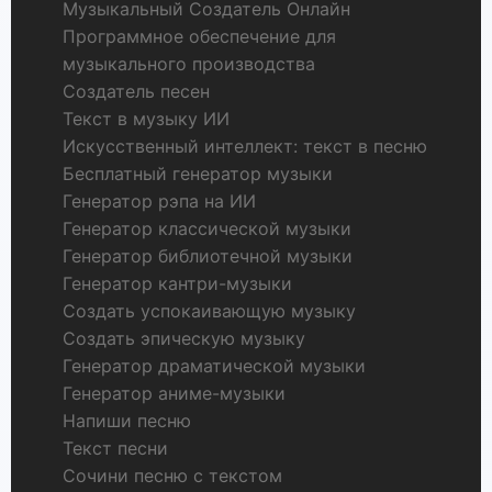
Музыкальный Создатель Онлайн
Программное обеспечение для
музыкального производства
Создатель песен
Текст в музыку ИИ
Искусственный интеллект: текст в песню
Бесплатный генератор музыки
Генератор рэпа на ИИ
Генератор классической музыки
Генератор библиотечной музыки
Генератор кантри-музыки
Создать успокаивающую музыку
Создать эпическую музыку
Генератор драматической музыки
Генератор аниме-музыки
Напиши песню
Текст песни
Сочини песню с текстом