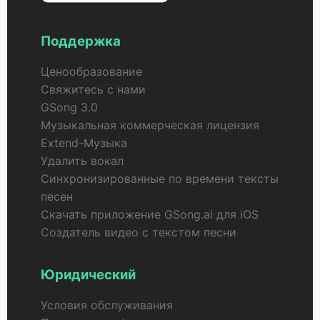
Поддержка
Ценообразование
Свяжитесь с нами
GSong 3.0
Музыкальная коммерческая лицензия
Extend-Музыка
Удалить вокал
Синхронизированные по времени тексты
песен
Скачать приложение GSong.ai для iOS
Создатель видео с текстом песни
Юридический
Условия обслуживания