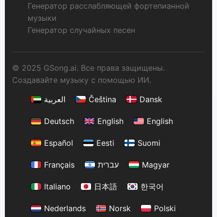
Генератор расслабляющей фортепианной
музыки
Генератор случайных песен
© 2025 GSong.ai. Все права защищены.
Создавайте музыку с помощью ИИ.
العربية
Čeština
Dansk
Deutsch
English
English
Español
Eesti
Suomi
Français
עברית
Magyar
Italiano
日本語
한국어
Nederlands
Norsk
Polski