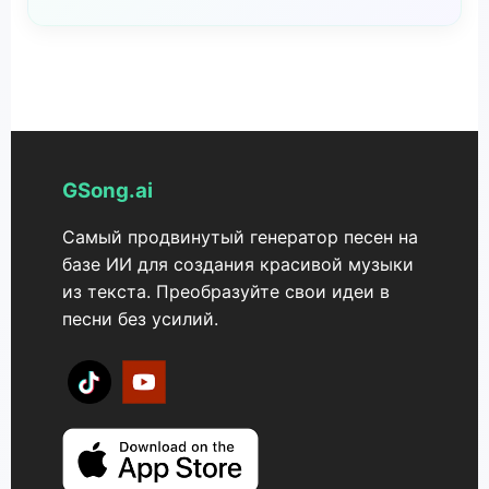
временем генерации. Премиум-планы: Доступ к
чтобы создать реалистичные певческие голоса.
Да, вы можете выбрать различные жанры и
большему количеству стилей голоса,
стили, такие как поп, рок, классическая музыка,
увеличенные лимиты по длительности и
джаз и другие, чтобы адаптировать песню под
расширенные варианты настройки.
ваши предпочтения.
GSong.ai
Самый продвинутый генератор песен на
базе ИИ для создания красивой музыки
из текста. Преобразуйте свои идеи в
песни без усилий.