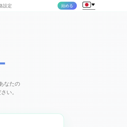
格設定
始める
ー
あなたの
ださい。