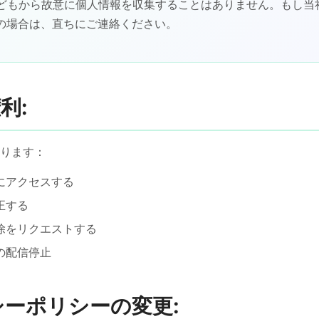
子どもから故意に個人情報を収集することはありません。もし当
の場合は、直ちにご連絡ください。
利:
ります：
にアクセスする
正する
除をリクエストする
の配信停止
バシーポリシーの変更: