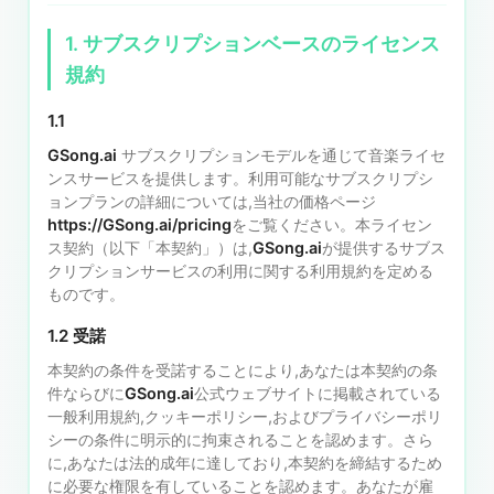
1. サブスクリプションベースのライセンス
規約
1.1
GSong.ai
サブスクリプションモデルを通じて音楽ライセ
ンスサービスを提供します。利用可能なサブスクリプシ
ョンプランの詳細については,当社の価格ページ
https://GSong.ai/pricing
をご覧ください。本ライセン
ス契約（以下「本契約」）は,
GSong.ai
が提供するサブス
クリプションサービスの利用に関する利用規約を定める
ものです。
1.2 受諾
本契約の条件を受諾することにより,あなたは本契約の条
件ならびに
GSong.ai
公式ウェブサイトに掲載されている
一般利用規約,クッキーポリシー,およびプライバシーポリ
シーの条件に明示的に拘束されることを認めます。さら
に,あなたは法的成年に達しており,本契約を締結するため
に必要な権限を有していることを認めます。あなたが雇