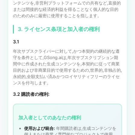
ンテンツを,非営利プラットフォームでの共有など,直接的
または間接的な経済的利益を得ることなく個人的な目的
のためのみに厳密に使用することを指します。
3. ライセンス条項と加入者の権利
3.1
年次サブスクライバーに対して,かつ本契約の継続的な遵
守を条件として,GSong.aiは,年次サブスクリプション期
間中に作成された生成コンテンツを,本契約に従って商業
目的および非商業目的で使用するための,世界的,非独占的,
永続的,全額支払い済みかつロイヤリティフリーのライセ
ンスを付与します。
3.2 購読者の権利:
加入者としてのあなたの権利
使用および統合:
年間購読者は,生成コンテンツを
個人または商業／専門的なプロジェクトで使用