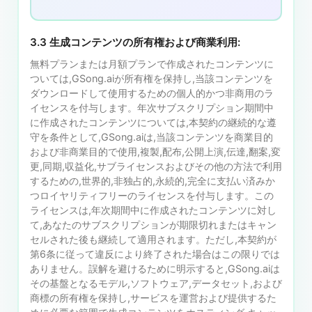
3.3 生成コンテンツの所有権および商業利用:
無料プランまたは月額プランで作成されたコンテンツに
ついては,GSong.aiが所有権を保持し,当該コンテンツを
ダウンロードして使用するための個人的かつ非商用のラ
イセンスを付与します。年次サブスクリプション期間中
に作成されたコンテンツについては,本契約の継続的な遵
守を条件として,GSong.aiは,当該コンテンツを商業目的
および非商業目的で使用,複製,配布,公開上演,伝達,翻案,変
更,同期,収益化,サブライセンスおよびその他の方法で利用
するための,世界的,非独占的,永続的,完全に支払い済みか
つロイヤリティフリーのライセンスを付与します。この
ライセンスは,年次期間中に作成されたコンテンツに対し
て,あなたのサブスクリプションが期限切れまたはキャン
セルされた後も継続して適用されます。ただし,本契約が
第6条に従って違反により終了された場合はこの限りでは
ありません。誤解を避けるために明示すると,GSong.aiは
その基盤となるモデル,ソフトウェア,データセット,および
商標の所有権を保持し,サービスを運営および提供するた