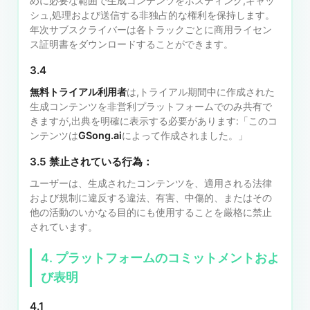
めに必要な範囲で生成コンテンツをホスティング,キャッ
シュ,処理および送信する非独占的な権利を保持します。
年次サブスクライバーは各トラックごとに商用ライセン
ス証明書をダウンロードすることができます。
3.4
無料トライアル利用者
は,トライアル期間中に作成された
生成コンテンツを非営利プラットフォームでのみ共有で
きますが,出典を明確に表示する必要があります:「このコ
ンテンツは
GSong.ai
によって作成されました。」
3.5 禁止されている行為：
ユーザーは、生成されたコンテンツを、適用される法律
および規制に違反する違法、有害、中傷的、またはその
他の活動のいかなる目的にも使用することを厳格に禁止
されています。
4. プラットフォームのコミットメントおよ
び表明
4.1