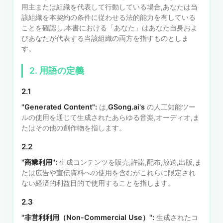
用主または組織を代表して行動している場合,あなたは当
該組織を本契約の条件に従わせる法的能力を有している
ことを確認し,本書における「あなた」はあなた自身およ
びあなたが代表する当該組織の両方を指すものとしま
す。
2. 用語の定義
2.1
"Generated Content":
は,
GSong.ai's
の人工知能ツー
ルの使用を通じて生成されたあらゆる音楽,オーディオ,ま
たはその他の創作物を指します。
2.2
"商業利用":
生成コンテンツを販売,許諾,配布,放送,出版,ま
たは広告や宣伝資料への使用を含むがこれらに限定され
ない経済的利益目的で使用することを指します。
2.3
"非営利利用（Non-Commercial Use）":
生成されたコ