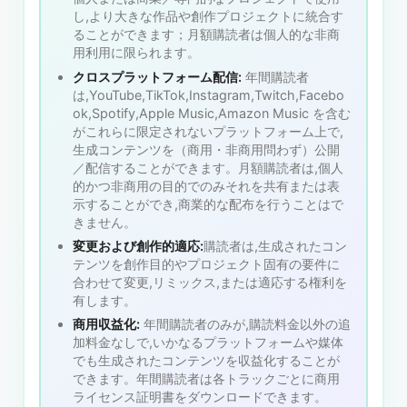
し,より大きな作品や創作プロジェクトに統合す
ることができます；月額購読者は個人的な非商
用利用に限られます。
クロスプラットフォーム配信:
年間購読者
は,YouTube,TikTok,Instagram,Twitch,Facebo
ok,Spotify,Apple Music,Amazon Music を含む
がこれらに限定されないプラットフォーム上で,
生成コンテンツを（商用・非商用問わず）公開
／配信することができます。月額購読者は,個人
的かつ非商用の目的でのみそれを共有または表
示することができ,商業的な配布を行うことはで
きません。
変更および創作的適応:
購読者は,生成されたコン
テンツを創作目的やプロジェクト固有の要件に
合わせて変更,リミックス,または適応する権利を
有します。
商用収益化:
年間購読者のみが,購読料金以外の追
加料金なしで,いかなるプラットフォームや媒体
でも生成されたコンテンツを収益化することが
できます。年間購読者は各トラックごとに商用
ライセンス証明書をダウンロードできます。