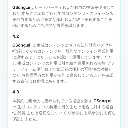
GSong.ai
はサードパーティおよび独自の技術を使用して
おり,本契約に記載された生成コンテンツへのライセンス
を付与するために必要な権利および許可を有することを
保証するために合理的な措置を講じます。
4.2
GSong.ai
は,生成コンテンツにおける知的財産リスクを
軽減し,かかるコンテンツを一般的なオンライン商業利用
に適するようにサービスを設計・運用しています。ただ
し,生成コンテンツの利用は引き続き適用される法律,プラ
ットフォーム規則および第三者の権利の可能性の対象と
なり,お客様固有の利用が法的に適合していることを確認
する責任はお客様にあります。
4.3
本契約に明示的に定められている場合を除き,
GSong.ai
は,生成コンテンツの特定の目的または用途に対する適合
性,品質,または適切性について,明示的にも黙示的にも何ら
保証しません。