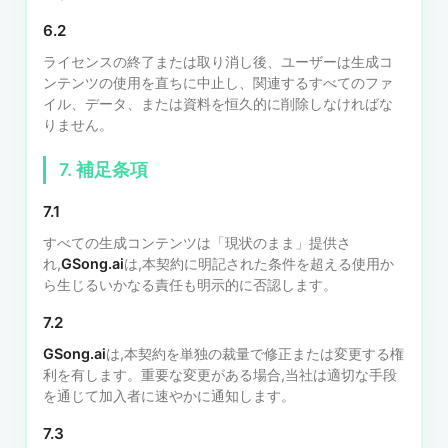
6.2
ライセンスの終了または取り消し後、ユーザーは生成コ
ンテンツの使用を直ちに中止し、関連するすべてのファ
イル、データ、または資料を恒久的に削除しなければな
りません。
7. 補足条項
7.1
すべての生成コンテンツは「現状のまま」提供さ
れ,
GSong.ai
は,本契約に明記された条件を超える使用か
ら生じるいかなる責任も明示的に否認します。
7.2
GSong.ai
は,本契約を単独の裁量で修正または変更する権
利を有します。重要な変更がある場合,当社は適切な手段
を通じて加入者に速やかに通知します。
7.3