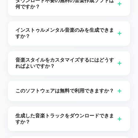
ダウンロード不要の無料の音楽作成ソフトは
+
ナル向けのツールを探しているなら,Ableton Live,FL
何ですか？
Studio,Logic Pro X,Pro Tools といったデジタルオー
ダウンロードの手間なしで無料の音楽制作ツールを探
ディオワークステーション（DAW）は,初心者から専門
しているなら,Gsong AIの「Music Production
家まで幅広く支持される主要な選択肢です。しかし,直
インストゥルメンタル音楽のみを生成できま
+
Software」が理想的な選択です。ブラウザベースのこ
感的で無料かつ強力なオプションを求めるなら,GSong
すか？
のプラットフォームでは,インターネットに接続された
AI の「Music Production Software」が最適です。こ
はい。GSong.aiでは、ご希望に応じて歌詞付きのトラ
任意のデバイスから高品質なトラックを作成,編集,制作
れはリアルタイムコラボレーション,AI支援の作曲,豊富
ックまたはインストゥルメンタル版の両方を生成でき
できます。AI搭載の作曲ツール,豊富なループとサンプ
なバーチャル楽器ライブラリを提供します。ベテラン
音楽スタイルをカスタマイズするにはどうす
+
ます。
ルのライブラリ,使いやすい編集オプションを備え,初心
ればよいですか？
のプロデューサーであっても趣味の音楽制作者であっ
者にもプロにも最適です。サブスクリプションやイン
ても,このプラットフォームはダウンロードやサブスク
単に望むスタイルや場面を選択するだけで、ソフトウ
ストールは不要で,あらゆる障壁を取り除き,創造性と革
リプションなしでブラウザから直接スタジオ品質の音
ェアがそのジャンルや雰囲気に合うように構図を調整
新性に集中できます。自宅でも外出先でも,すぐに音楽
+
楽を制作するために必要なすべての機能を提供しま
このソフトウェアは無料で利用できますか？
します。
制作を始めましょう。
す。
はい、GSong.ai を無料で試すことができます。隠れた
料金はなく、ソフトウェアの使用を開始するためにロ
生成した音楽トラックをダウンロードできま
+
グインは必要ありません。
すか？
もちろんです！曲が生成されたら、お好みのフォーマ