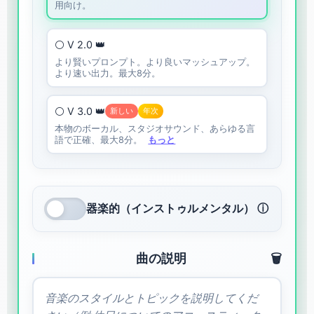
用向け。
⚪ V 2.0 👑
より賢いプロンプト。より良いマッシュアップ。
より速い出力。最大8分。
⚪ V 3.0 👑
新しい
年次
本物のボーカル、スタジオサウンド、あらゆる言
語で正確、最大8分。
もっと
器楽的（インストゥルメンタル） ⓘ
曲の説明
🗑️