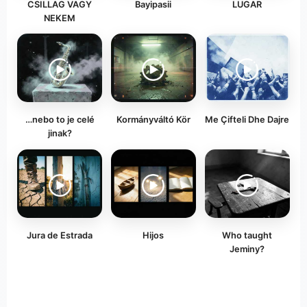
CSILLAG VAGY
Bayipasii
LUGAR
NEKEM
…nebo to je celé
Kormányváltó Kör
Me Çifteli Dhe Dajre
jinak?
Jura de Estrada
Hijos
Who taught
Jeminy?