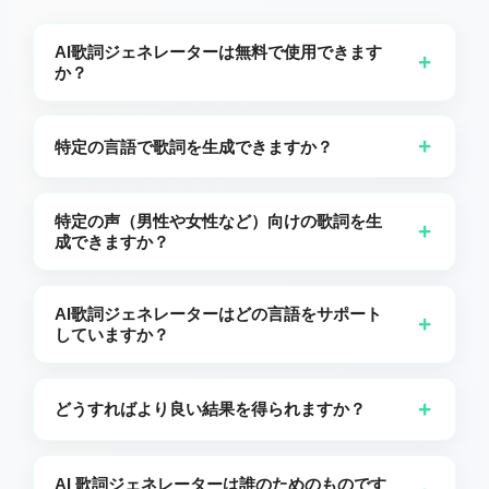
AI歌詞ジェネレーターは無料で使用できます
+
か？
無料ユーザーは1日に最大10回まで歌詞を生成できます。サ
ブスクライバーは無制限に利用できます。
+
特定の言語で歌詞を生成できますか？
もちろんです！説明文に言語を記載した場合 — 例えば「10
歳の息子ハンターのための英語のバースデーソング」 — 歌詞
特定の声（男性や女性など）向けの歌詞を生
+
はその言語で生成されます。指定しない場合,歌詞はご利用の
成できますか？
ウェブサイトの言語がデフォルトになります。
はい。リクエストでボーカルのタイプを指定できます。たと
えば,結婚10周年の贈り物としてドイツ語の歌詞を男性の声で
AI歌詞ジェネレーターはどの言語をサポート
+
歌ってほしい場合は,説明にその旨を記載してください。私た
していますか？
ちはそれに合った歌詞を生成します。
当社は、英語、スペイン語、フランス語、ドイツ語、ヘブラ
イ語、ロシア語、日本語、アラビア語、ポルトガル語、イタ
+
どうすればより良い結果を得られますか？
リア語、オランダ語、トルコ語、韓国語、簡体字中国語、繁
体字中国語、ハンガリー語、フィンランド語、デンマーク
明確なテーマや物語を提示し,スタイルや感情を正確に記述
語、ルーマニア語、ノルウェー語、ポーランド語、スウェー
し,AIが効果的に解釈できるようにシンプルでわかりやすい言
AI 歌詞ジェネレーターは誰のためのものです
デン語、チェコ語、エストニア語を含む幅広い言語に対応し