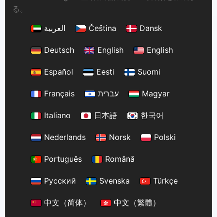
る。
العربية
Čeština
Dansk
Deutsch
English
English
Español
Eesti
Suomi
Français
עברית
Magyar
Italiano
日本語
한국어
Nederlands
Norsk
Polski
Português
Română
Русский
Svenska
Türkçe
中文（简体）
中文（繁體）