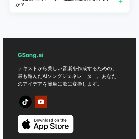
+
葉を使うことで,最高の歌詞を得られます。
か？
ています。ご希望の言語でお気軽に探索・創作してくださ
い。
音楽制作者や作曲家、初心者や趣味で演奏するミュージシャ
ン、コンテンツ制作者（ストリーマー、ビデオブロガー）、
マーケターや広告担当者、そして教育者や学生。
GSong.ai
テキストから美しい音楽を作成するための、
最も進んだAIソングジェネレーター。あなた
のアイデアを簡単に歌に変換します。