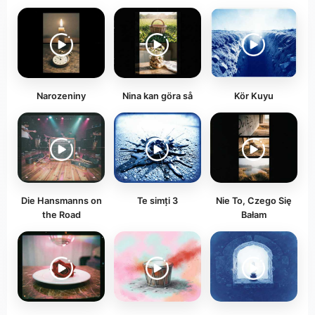
Narozeniny
Nina kan göra så
Kör Kuyu
Die Hansmanns on
Te simți 3
Nie To, Czego Się
the Road
Bałam