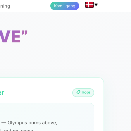
tning
Kom i gang
VE”
er
📋 Kopi
s — Olympus burns above,
ll out my name...