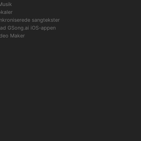
Musik
okaler
nkroniserede sangtekster
ad GSong.ai iOS-appen
ideo Maker