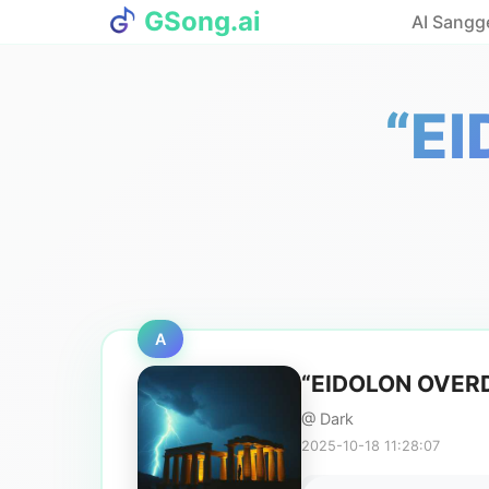
GSong.ai
AI Sangg
“E
A
“EIDOLON OVER
@ Dark
2025-10-18 11:28:07