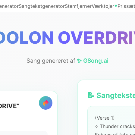
enerator
Sangtekstgenerator
Stemfjerner
Værktøjer
Prissæ
▼
IDOLON OVERDRI
Sang genereret af
✨ GSong.ai
📝 Sangtekst
DRIVE”
(Verse 1)
⟡ Thunder crack
Echoes of fate ca