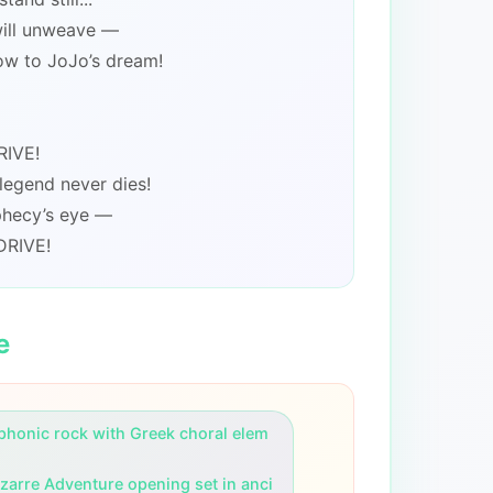
 will unweave —
ow to JoJo’s dream!
IVE!
legend never dies!
ophecy’s eye —
DRIVE!
e
phonic rock with Greek choral elem
zarre Adventure opening set in anci