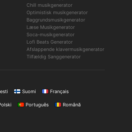
Chill musikgenerator
Optimistisk musikgenerator
Baggrundsmusikgenerator
Læse Musikgenerator
Soca-musikgenerator
Lofi Beats Generator
Afslappende klavermusikgenerator
Tilfældig Sanggenerator
esti
Suomi
Français
Polski
Português
Română