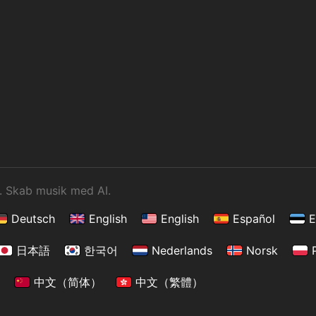
. Skab musik med AI.
Deutsch
English
English
Español
E
日本語
한국어
Nederlands
Norsk
e
中文（简体）
中文（繁體）