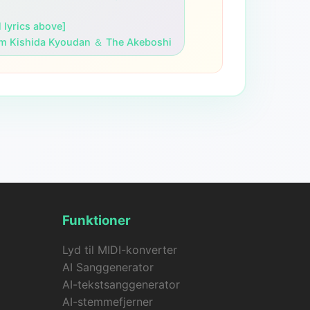
l lyrics above]

rom Kishida Kyoudan ＆ The Akeboshi
Funktioner
Lyd til MIDI-konverter
AI Sanggenerator
AI-tekstsanggenerator
AI-stemmefjerner