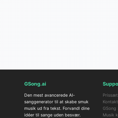
GSong.ai
Suppo
Den mest avancerede AI-
Prissæt
sanggenerator til at skabe smuk
Kontakt
musik ud fra tekst. Forvandl dine
GSong 
idéer til sange uden besvær.
Musik k