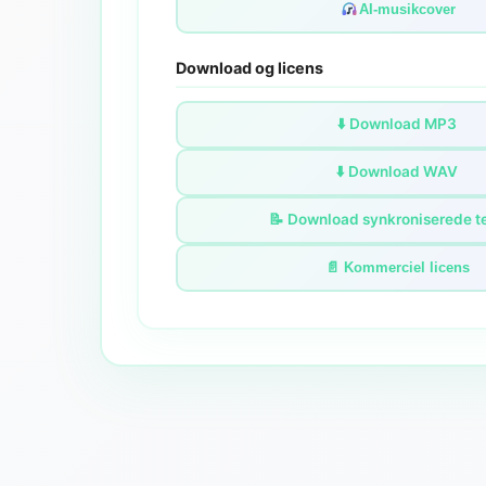
AI-musikcover
Download og licens
⬇️ Download MP3
⬇️ Download WAV
📝 Download synkroniserede t
📄 Kommerciel licens