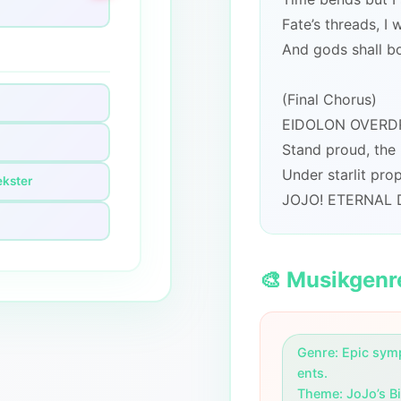
Fate’s threads, I
And gods shall b
(Final Chorus)
EIDOLON OVERDR
Stand proud, the 
Under starlit pr
ekster
JOJO! ETERNAL 
🎨 Musikgenr
Genre: Epic sym
ents.

Theme: JoJo’s Bi