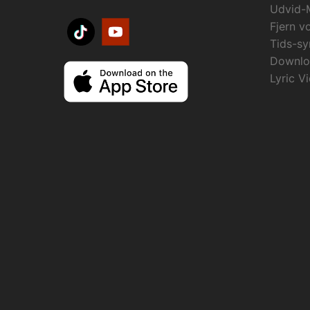
Udvid-
Fjern v
Tids-sy
Downlo
Lyric V