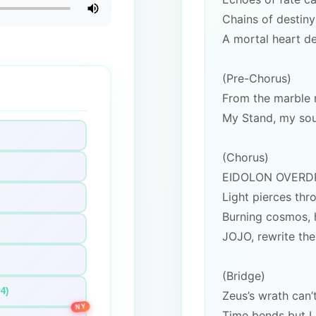
Chains of destiny
A mortal heart de
(Pre-Chorus)
From the marble r
My Stand, my sou
(Chorus)
EIDOLON OVERDR
Light pierces thro
Burning cosmos, 
JOJO, rewrite the
(Bridge)
4)
Zeus’s wrath can’
NY
Time bends but I st