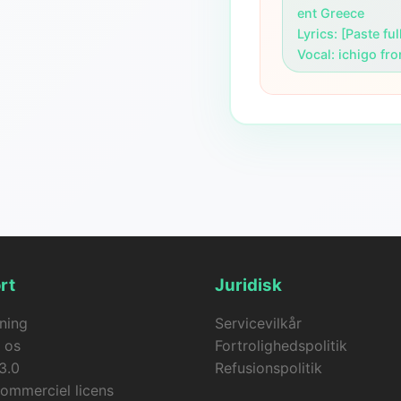
ent Greece

Lyrics: [Paste ful
Vocal: ichigo f
rt
Juridisk
ning
Servicevilkår
 os
Fortrolighedspolitik
3.0
Refusionspolitik
ommerciel licens