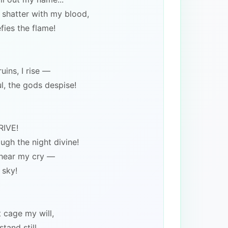
 shatter with my blood,
fies the flame!
uins, I rise —
l, the gods despise!
IVE!
ugh the night divine!
hear my cry —
 sky!
t cage my will,
and still...