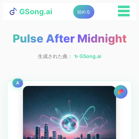
☰
GSong.ai
始める
Pulse After Midnight
生成された曲：
✨ GSong.ai
A