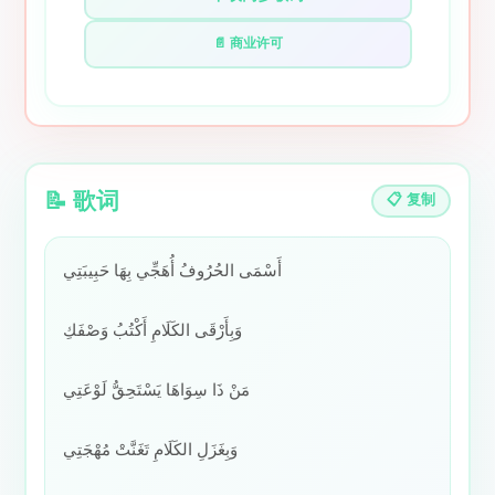
📄 商业许可
📝 歌词
📋 复制
أَسْمَى الحُرُوفُ أُهَجِّي بِهَا حَبِيبَتِي
وَبِأَرْقَى الكَلَامِ أَكْتُبُ وَصْفَكِ
مَنْ ذَا سِوَاهَا يَسْتَحِقُّ لَوْعَتِي
وَبِغَزَلِ الكَلَامِ تَغَنَّتْ مُهْجَتِي