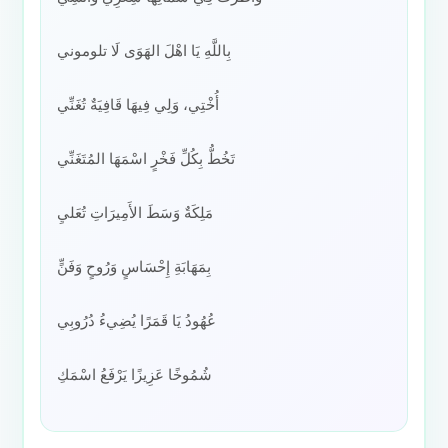
بِاللَّهِ يَا اهْلَ الهَوَى لَا تلوموني
أُخْتِي، وَلِي فِيهَا قَافِيَةٌ تُغَنِّي
تَخُطُّ بِكُلِّ فَخْرٍ اسْمَهَا المُتَغَنِّي
مَلِكَةٌ وَسَطَ الأَمِيرَاتِ تُعَليِ
بِمَهَابَةِ إِحْسَاسٍ وَرُوحٍ وَفَنٍّ
عُهُودُ يَا قَمَرًا يُضِيءُ دُرُوبِي
شُمُوخًا عَزِيزًا يَرْفَعُ اسْمَكِ