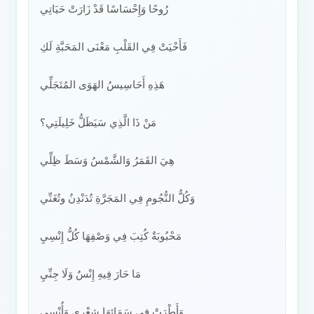
رُوحًا وَإِحْسَاسًا قَدْ زَارَتْ حَيَاتِي
فَأَحْيَتْ فِي القَلْبِ مَعْنَى المَحَبَّةِ لَكِ
هَذِهِ أَحَاسِيسُ الهَوَى المُتَجَلِّي
مَنْ ذَا الَّذِي سَيَظَلُّ خَلِيلَتِي؟
هِيَ القَمَرُ وَالشَّمْسُ وَسَطَ ظِلِّي
وَكُلُّ النُّجُومِ فِي المَجَرَّةِ تُدَنْدِنُ وتُغَنِّي
مَحْبُوبَةٌ كُتِبَ فِي وَصْفِهَا كُلُّ إِنْسِيِ
مَا حَارَ فِيهِ إِنْسٌ وَلَا جِنِّيِ
وَأَطْرَتْ فِي سَمَائِهَا شِعْرِي وَأُنْسِي