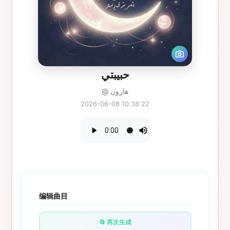
حبيبتي
@ هارون
2026-06-08 10:38:22
编辑曲目
🔄 再次生成