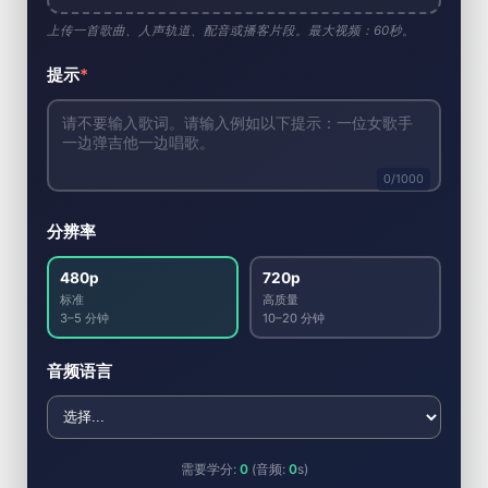
上传一首歌曲、人声轨道、配音或播客片段。最大视频：60秒。
提示
*
0
/1000
分辨率
480p
720p
标准
高质量
3–5 分钟
10–20 分钟
音频语言
需要学分:
0
(音频:
0
s)