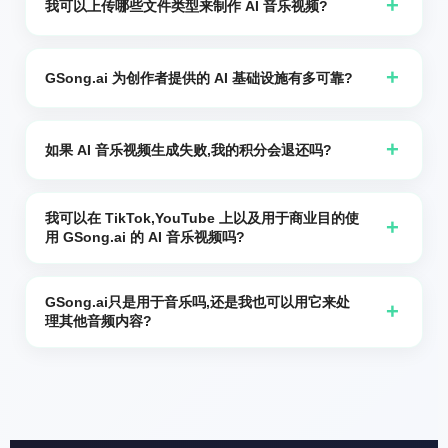
语,法语,葡萄牙语,德语,荷兰语,意大利语,瑞典语,挪威语,捷克
+
我可以上传哪些文件类型来制作 AI 音乐视频?
语,波兰语,罗马尼亚语,匈牙利语,土耳其语,阿拉伯语,希伯来
您可以上传常见的音频格式,例如 MP3 或 WAV,以及标准的
语等多种语言。
图像格式,例如 JPG 或 PNG。为获得最佳效果,请使用纵向照
+
GSong.ai 为创作者提供的 AI 基础设施有多可靠?
片或头像,面部清晰可见。
GSong.ai 在 NVIDIA GPU 上运行其模型,已在我们的 AI 引
擎上处理了 200,000+ 个视频和字幕任务。这为创作者提供
+
如果 AI 音乐视频生成失败,我的积分会退还吗?
了快速的启动时间,在多次运行中保持一致的质量,以及在出
是的。如果由于我们这方的技术问题导致 AI 音乐视频未能
现问题时的自动重试。
生成,用于该次尝试的点数（credits）将自动返回到您的账
我可以在 TikTok,YouTube 上以及用于商业目的使
+
用 GSong.ai 的 AI 音乐视频吗?
户中。
是的。您可以在 TikTok,YouTube Shorts,Instagram Reels
以及其他平台上使用您的 AI 音乐视频,包括许多商业场景。
GSong.ai只是用于音乐吗,还是我也可以用它来处
+
理其他音频内容?
不过,您有责任确保您拥有视频中所显示的图像,音频,标识和
人物的必要权利。
GSong.ai 非常适合音乐创作,同时也支持配音,播客,旁白和语
音片段。您可以将歌曲制作成 AI 音乐视频,为教育内容添加
字幕,或从播客精华生成“会说话的照片”片段。