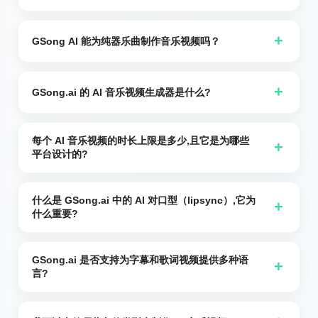
当您使用 GSong.ai 生成的音乐或您自己上传的音频创建视
频时，需要设置“修剪开始”时间和“修剪结束”时间。“修剪结
+
GSong AI 能为纯器乐曲制作音乐视频吗？
束”时间尤为重要。将结束点设置在一行歌词或一句话完全结
是的。您可以从在 GSong AI 上创作的纯伴奏曲目或您上传
束之后。如果剪得太早，生成的视频可能会在歌词或句子中
的纯伴奏曲目生成音乐视频。在“音频语言”下拉菜单中，选
+
途结束。同时，请让音频和照片匹配以获得最佳效果——如
GSong.ai 的 AI 音乐视频生成器是什么?
择“伴奏（无人声）”。请注意，仅伴奏的音乐视频不包含字
果曲目中是女性嗓音但照片是男性，视频可能看起来像男性
GSong.ai 的 AI 音乐视频生成器将一个音频文件和一张照片
幕。
在用女性声线演唱。
或头像变成一个短的竖屏视频。我们的 AI 对嘴引擎让你的
每个 AI 音乐视频的时长上限是多少,且它是为哪些
+
平台设计的?
照片歌唱或说话,同时我们添加屏幕字幕,这样你就可以快速
创建歌词视频,AI 舞蹈风格片段和面向社交媒体的虚拟歌手
每个 AI 音乐视频最长可达 60 秒。它是为像
内容。
TikTok,YouTube Shorts,Instagram Reels,Facebook
什么是 GSong.ai 中的 AI 对口型（lipsync）,它为
+
什么重要?
Stories 以及其他竖屏视频流等短视频平台设计的。
AI 对口型是我们的技术,使您的角色的嘴唇,面部和上半身自
然地随音频移动。它分析您歌曲或声音的节奏与发音,生成视
GSong.ai 是否支持为字幕和歌词视频提供多种语
+
言?
频帧,其中口型,表情和时序与每个词和节拍保持同步。
是的。我们的字幕引擎支持 30 多种语言,包括英语,西班牙