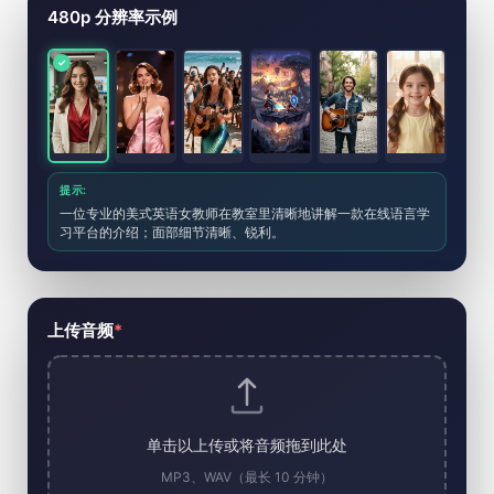
AI 音乐视频生成器工具
480p 分辨率示例
提示:
一位专业的美式英语女教师在教室里清晰地讲解一款在线语言学
习平台的介绍；面部细节清晰、锐利。
上传音频
*
单击以上传或将音频拖到此处
MP3、WAV（最长 10 分钟）