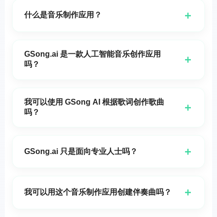
+
什么是音乐制作应用？
音乐制作应用是一种帮助用户在移动设备或在线上创作
音乐的工具。有些侧重于节拍和循环，而其他应用，如
GSong.ai 是一款人工智能音乐创作应用
+
GSong.ai，则通过提示或歌词帮助生成完整的原创歌
吗？
曲。
是的。GSong.ai 是一款人工智能音乐创作应用和在线平
台，帮助用户快速创作原创歌曲、伴奏和音乐创意。
我可以使用 GSong AI 根据歌词创作歌曲
+
吗？
是的。GSong AI 可以将歌词变成完整的歌曲，这使其成
为那些寻找歌曲制作应用或歌词转歌曲应用的用户的强
+
GSong.ai 只是面向专业人士吗？
力选择。
不。GSong.ai 是为初学者、创作者和音乐人而设计的。
您无需具备音乐制作经验即可开始。
+
我可以用这个音乐制作应用创建伴奏曲吗？
是的。GSong.ai 可用于创作纯乐器音乐，也可用于创作