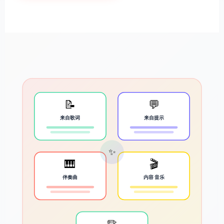
📝
💬
来自歌词
来自提示
✨
🎹
🎬
伴奏曲
内容 音乐
✏️