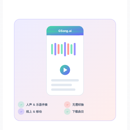
GSong.ai
✓
人声 ＆ 乐器伴奏
✓
无需经验
✓
线上 ＆ 移动
✓
下载曲目