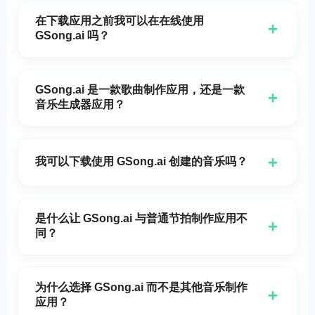
带人声的歌曲。
在下载应用之前我可以在在线使用
+
GSong.ai 吗？
是的。GSong.ai 支持即时在线音乐创作，非常适合希望
在进入应用程序工作流程之前快速开始的用户。
GSong.ai 是一款歌曲制作应用，还是一款
+
音乐生成器应用？
它两者兼具。GSong.ai 是一款为想要完整歌曲的人打造
的歌曲制作应用，同时也可作为音乐生成应用，用于更
+
我可以下载使用 GSong.ai 创建的音乐吗？
快速的创意探索。
是的。您可以生成您的音乐，预览它，并下载您的曲目
以便继续使用和用于创意项目。
是什么让 GSong.ai 与普通节拍制作应用不
+
同？
一个基础节拍制作应用通常专注于循环或采样垫。
GSong.ai 帮助用户从提示、歌词和风格想法中创作更完
为什么选择 GSong.ai 而不是其他音乐制作
+
整的原创歌曲。
应用？