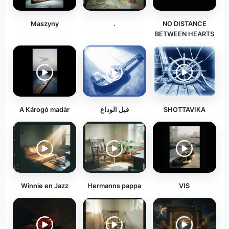
Maszyny
.
NO DISTANCE
BETWEEN HEARTS
A Károgó madàr
قبل الوداع
SHOTTAVIKA
Winnie en Jazz
Hermanns pappa
VIS