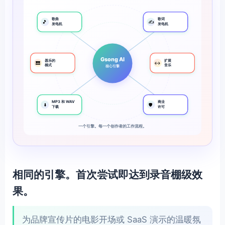
歌曲
歌词
🎵
✍️
发电机
发电机
Gsong AI
器乐的
扩展
🎹
↔️
模式
音乐
核心引擎
MP3 和 WAV
商业
⬇️
🛡️
下载
许可
一个引擎。每一个创作者的工作流程。
相同的引擎。首次尝试即达到录音棚级效
果。
为品牌宣传片的电影开场或 SaaS 演示的温暖氛