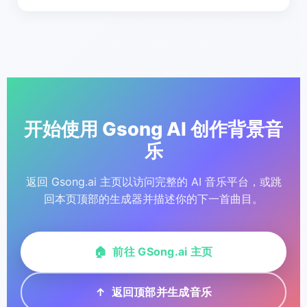
盈利的 YouTube、Spotify 或 Apple Podcasts 内容的
品牌团队都是常见用户。如果你的工作涉及在旁白或视
商业许可。
觉画面下配置音乐，那么像 Gsong.ai 这样的背景音乐生
对许多创作者来说，是的。人们转向 AI 工具的最有力原
成器自然适合纳入工作流程——尤其适合在美国市场大
因之一是它能够比翻找库存曲目更快地创作出定制化的
规模制作内容的团队。
音乐。使用 Gsong.ai，你描述场景、生成草稿、进行完
善或扩展，然后下载一首更接近你实际项目起点的曲目
——不再将就于最接近的库存配乐。
开始使用 Gsong AI 创作背景音
乐
返回 Gsong.ai 主页以访问完整的 AI 音乐平台，或跳
回本页顶部的生成器并描述你的下一首曲目。
🏠 前往 GSong.ai 主页
↑ 返回顶部并生成音乐