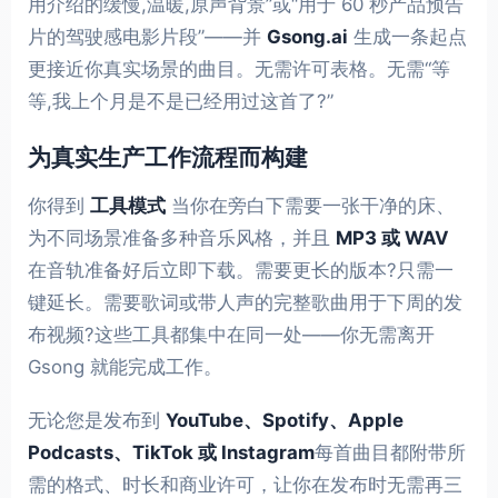
用介绍的缓慢,温暖,原声背景”或“用于 60 秒产品预告
片的驾驶感电影片段”——并
Gsong.ai
生成一条起点
更接近你真实场景的曲目。无需许可表格。无需“等
等,我上个月是不是已经用过这首了?”
为真实生产工作流程而构建
你得到
工具模式
当你在旁白下需要一张干净的床、
为不同场景准备多种音乐风格，并且
MP3 或 WAV
在音轨准备好后立即下载。需要更长的版本?只需一
键延长。需要歌词或带人声的完整歌曲用于下周的发
布视频?这些工具都集中在同一处——你无需离开
Gsong 就能完成工作。
无论您是发布到
YouTube、Spotify、Apple
Podcasts、TikTok 或 Instagram
每首曲目都附带所
需的格式、时长和商业许可，让你在发布时无需再三