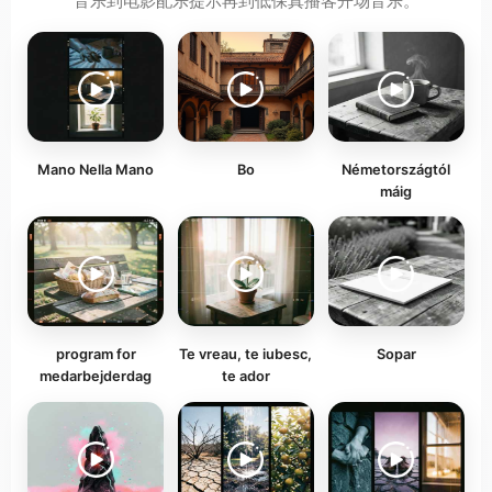
音乐到电影配乐提示再到低保真播客开场音乐。
Mano Nella Mano
Bo
Németországtól
máig
program for
Te vreau, te iubesc,
Sopar
medarbejderdag
te ador