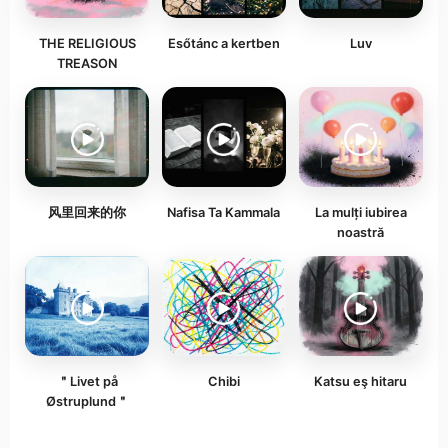
THE RELIGIOUS
Esőtánc a kertben
Luv
TREASON
风里回来的你
Nafisa Ta Kammala
La mulți iubirea
noastră
＂Livet på
Chibi
Katsu eş hitaru
Østruplund＂