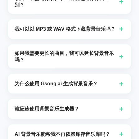
+
示为您生成的，而不是从第三方目录中提取的，并且该
别？
平台为符合条件的曲目提供可下载的商业音乐许可证。
歌曲生成器通常侧重于带有人声、结构和歌词的完整歌
在将任何曲目用于商业传播之前，请阅读当前的许可条
曲，而背景音乐生成器则侧重于器乐用途、细微的辅助
+
我可以以 MP3 或 WAV 格式下载背景音乐吗？
款。
效果以及为内容场景量身打造的配乐。Gsong.ai 被称为
AI 歌曲生成器，但同一引擎也为视频、播客和演示文稿
是的。Gsong.ai 在核心歌曲和音乐体验中同时支持
工作提供器乐背景轨道——只需切换到“器乐”模式。
MP3 和 WAV 下载。MP3 非常适合快速上传到
如果我需要更长的曲目，我可以延长背景音乐
+
YouTube 和社交网络等平台，而 WAV 则在播客混音、
吗？
电影剪辑和专业视频制作工作流程中保留更高的保真
是的。在许多制作工作流程中，创作者需要更长的提
度。
示，而不是从零重新开始。Gsong.ai 支持延长现有曲
+
为什么使用 Gsong.ai 生成背景音乐？
目，这在草稿接近所需氛围但还需要再增加 30 秒、一
分钟或更长时间以匹配场景、剧集或完整演示的长度时
因为你不必局限于一次性演示曲目。你描述你的需求,接
特别有用。
着
Gsong AI
使用你实际日常使用的工具生成：用于叙
+
谁应该使用背景音乐生成器？
述下清晰床声的工具模式，可直接导入编辑器或数字音
频工作站的 MP3 和 WAV 下载，一键延长以便场景需要
视频创作者、YouTuber、播客主持人、市场营销人员、
更多播放时间，以及适用于付费广告、客户交付物和有
教育工作者、应用团队、独立电影制片人、代理机构和
+
AI 背景音乐能帮我不再依赖库存音乐库吗？