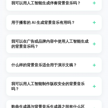
YouTube 视频、产品演示、解说视频、Reels、TikTok
+
我可以用人工智能生成伴奏背景音乐吗？
剪辑及其他社交视频内容制作音乐。一切都在您的浏览
器中完成——无需安装任何软件即可生成、预览并下载
是的。纯伴奏输出是背景音乐最重要的用例之一，尤其
曲目。
是在音轨需要作为旁白或对话的衬托时。Gsong.ai 在
+
用于播客的 AI 生成背景音乐有用吗？
“简单”和“自定义”模式中都包含了专用的伴奏切换开关，
因此任何提示都可以转换为纯伴奏床。
是的。播客的开场、结束、过场和氛围配乐是 AI 背景音
乐生成器最明显的应用场景之一。Gsong AI 让你描述节
我可以在广告或品牌内容中使用人工智能生成
+
目的基调和目标片段，然后生成一个在不压过人声的情
的背景音乐吗？
况下支持声音的片段。器乐模式使其对以旁白为主的节
是的，但商业使用条款取决于产品和您持有的许可证。
目尤其干净利落。
Gsong.ai 为在平台上生成的曲目提供音乐商业许可支
+
什么样的背景音乐适合用于演示文稿？
持，这有助于创作者和品牌团队在广告、宣传和客户交
付物中放心使用其音乐。在商业发布之前，请务必检查
好的演示音乐应该清晰、不分散注意力，并能支持演示
适用于您计划的许可证。
内容。Gsong AI 允许你选择诸如企业风格、平静、鼓
我可以用人工智能制作版权安全的背景音乐
+
舞、振奋或电影感等情绪，然后细化节奏和乐器，使曲
吗？
目能干净地衬托演讲者或旁白。对于主题演讲风格的幻
用户通常会寻找免版权或免版税的选项，以避免平台索
灯片，较慢的节奏和轻柔的配器通常效果最佳。
赔和许可麻烦。在 Gsong.ai 上创作的音乐是根据您的提
歌曲生成器与背景音乐生成器之间有什么区