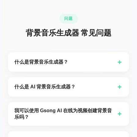
问题
背景音乐生成器 常见问题
+
什么是背景音乐生成器？
背景音乐生成器是一种工具，用于创作旨在衬托视频、
画外音、广告、播客、演示或其他内容而不会压过主要
+
什么是 AI 背景音乐生成器？
信息的音乐。与其在素材库中翻找，不如描述你的需
求，就能得到一段适合场景的原创曲目。
一个 AI 背景音乐生成器使用诸如情绪、流派、节奏或使
用场景等文本提示来创作原始音乐，使其比通用的库存
我可以使用 Gsong AI 在线为视频创建背景音
+
曲目更贴合项目需求。Gsong.ai 根据你的描述在几分钟
乐吗？
内生成可用的草稿——然后允许你对结果进行精修、重
是的。许多创作者使用 Gsong.ai 背景音乐生成器为
新生成或延展。