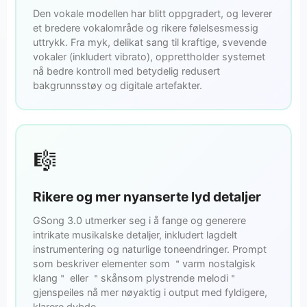
Den vokale modellen har blitt oppgradert, og leverer
et bredere vokalområde og rikere følelsesmessig
uttrykk. Fra myk, delikat sang til kraftige, svevende
vokaler (inkludert vibrato), opprettholder systemet
nå bedre kontroll med betydelig redusert
bakgrunnsstøy og digitale artefakter.
🎼
Rikere og mer nyanserte lyd detaljer
GSong 3.0 utmerker seg i å fange og generere
intrikate musikalske detaljer, inkludert lagdelt
instrumentering og naturlige toneendringer. Prompt
som beskriver elementer som ＂varm nostalgisk
klang＂ eller ＂skånsom plystrende melodi＂
gjenspeiles nå mer nøyaktig i output med fyldigere,
klarere dybde.