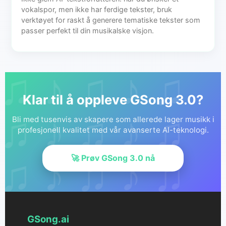
vokalspor, men ikke har ferdige tekster, bruk
verktøyet for raskt å generere tematiske tekster som
passer perfekt til din musikalske visjon.
Klar til å oppleve GSong 3.0?
Bli med tusenvis av skapere som allerede lager musikk i
profesjonell kvalitet med vår avanserte AI-teknologi.
🚀 Prøv GSong 3.0 nå
GSong.ai