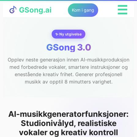
☰
GSong.ai
Kom i gang
✨ Ny utgivelse
GSong 3.0
Opplev neste generasjon innen AI-musikkproduksjon
med forbedrede vokaler, smartere instruksjoner og
enestående kreativ frihet. Generer profesjonell
musikk av opptil 8 minutters varighet.
AI-musikkgeneratorfunksjoner:
Studionivålyd, realistiske
vokaler og kreativ kontroll