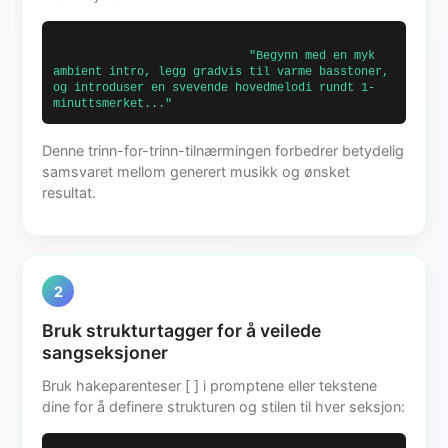
                            "Begynn med en myk 
ambient intro, legg gradvis til varme basstoner, 
og introduser en svevende hovedmelodi rundt 1-
minuttsmerket..."                        
Denne trinn-for-trinn-tilnærmingen forbedrer betydelig
samsvaret mellom generert musikk og ønsket
resultat.
2
Bruk strukturtagger for å veilede
sangseksjoner
Bruk hakeparenteser [ ] i promptene eller tekstene
dine for å definere strukturen og stilen til hver seksjon: