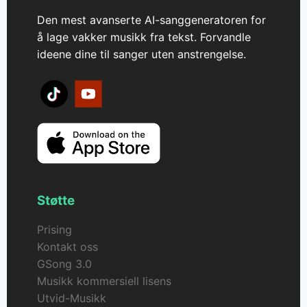
Den mest avanserte AI-sanggeneratoren for
å lage vakker musikk fra tekst. Forvandle
ideene dine til sanger uten anstrengelse.
Støtte
Prising
Kontakt oss
GSong 3.0
Musikk kommersiell lisens
Utvid-Musikk