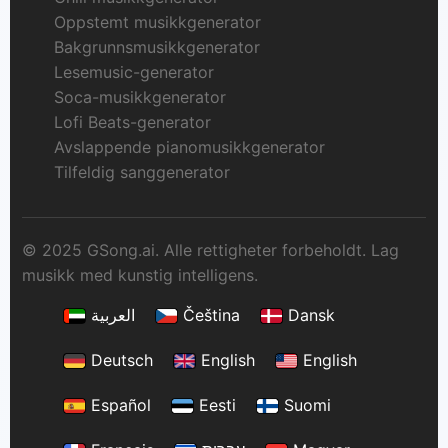
Oppstemt musikkgenerator
Bakgrunnsmusikkgenerator
Lesemusic-generator
Soca-musikkgenerator
Lofi Beats-generator
Avslappende pianomusikkgenerator
Tilfeldig sanggenerator
© 2025 GSong.ai. Alle rettigheter forbeholdt. Lag
musikk med kunstig intelligens.
العربية
Čeština
Dansk
Deutsch
English
English
Español
Eesti
Suomi