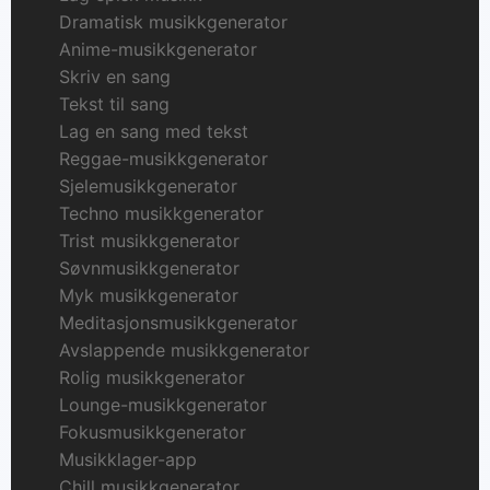
Dramatisk musikkgenerator
Anime-musikkgenerator
Skriv en sang
Tekst til sang
Lag en sang med tekst
Reggae-musikkgenerator
Sjelemusikkgenerator
Techno musikkgenerator
Trist musikkgenerator
Søvnmusikkgenerator
Myk musikkgenerator
Meditasjonsmusikkgenerator
Avslappende musikkgenerator
Rolig musikkgenerator
Lounge-musikkgenerator
Fokusmusikkgenerator
Musikklager-app
Chill musikkgenerator