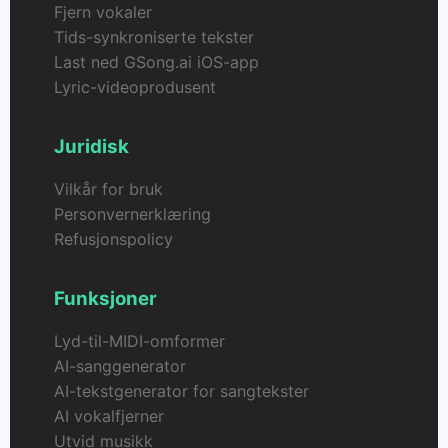
Fjern vokaler
Tids-synkroniserte tekster
Last ned GSong.ai iOS-app
Lyric-videoprodusent
Juridisk
Vilkår for bruk
Personvernerklæring
Refusjonspolicy
Funksjoner
Lyd-til-MIDI-omformer
AI-sanggenerator
AI-tekstgenerator for sangtekster
AI vokalfjerner
Utvid musikk