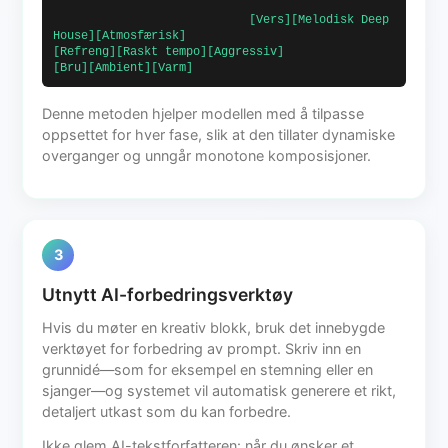
                            [Vers][Melodisk Deep 
House][Atmosfærisk]                            
[Refreng][Raskt tempo][Aggressiv]                            
[Bru][Ambient][Varm]                        
Denne metoden hjelper modellen med å tilpasse
oppsettet for hver fase, slik at den tillater dynamiske
overganger og unngår monotone komposisjoner.
3
Utnytt AI-forbedringsverktøy
Hvis du møter en kreativ blokk, bruk det innebygde
verktøyet for forbedring av prompt. Skriv inn en
grunnidé—som for eksempel en stemning eller en
sjanger—og systemet vil automatisk generere et rikt,
detaljert utkast som du kan forbedre.
Ikke glem AI-tekstforfatteren: når du ønsker et