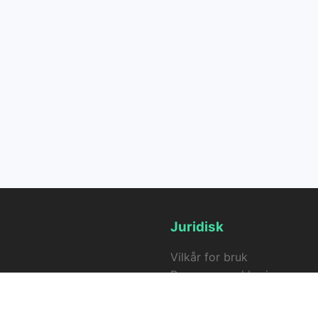
Juridisk
Vilkår for bruk
 oss
Personvernerklæring
3.0
Refusjonspolicy
kommersiell lisens