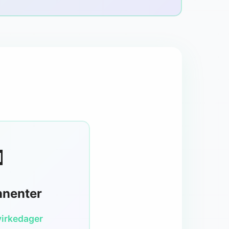

nnenter
virkedager