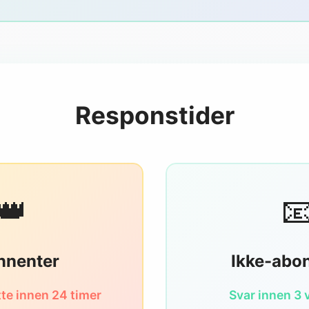
Responstider
👑

nnenter
Ikke-abo
tte innen 24 timer
Svar innen 3 