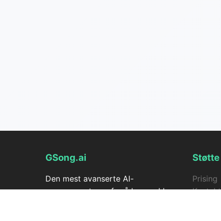
GSong.ai
Støtte
Den mest avanserte AI-
Prising
sanggeneratoren for å lage vakker
Kontakt
musikk fra tekst. Forvandle ideene
GSong 
dine til sanger uten anstrengelse.
Musikk 