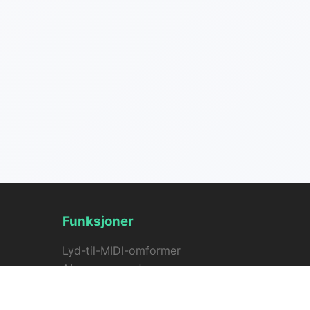
Funksjoner
Lyd-til-MIDI-omformer
AI-sanggenerator
AI-tekstgenerator for sangtekster
AI vokalfjerner