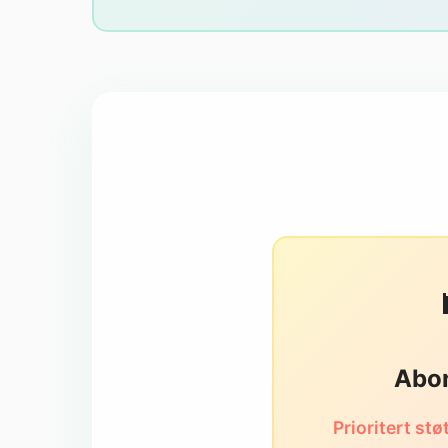
Abo
Prioritert stø