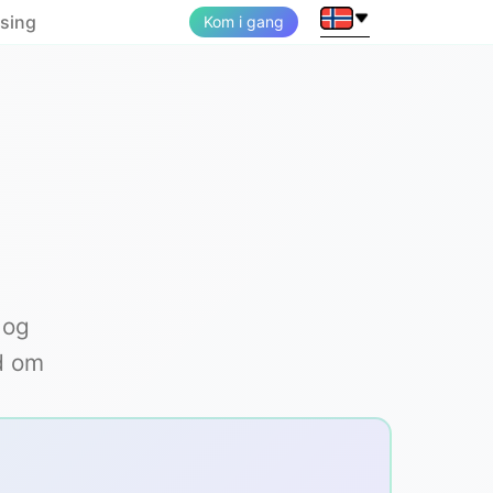
ising
Kom i gang
 og
d om