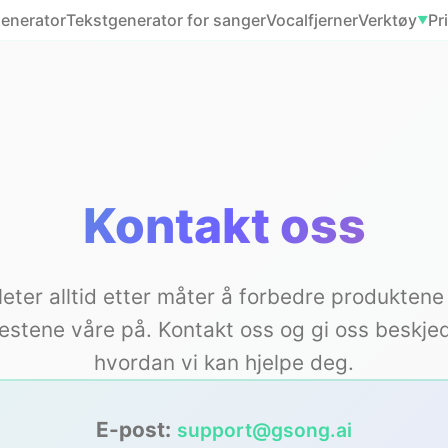
enerator
Tekstgenerator for sanger
Vocalfjerner
Verktøy
Pr
▼
Kontakt oss
 leter alltid etter måter å forbedre produktene
nestene våre på. Kontakt oss og gi oss beskje
hvordan vi kan hjelpe deg.
E-post:
support@gsong.ai