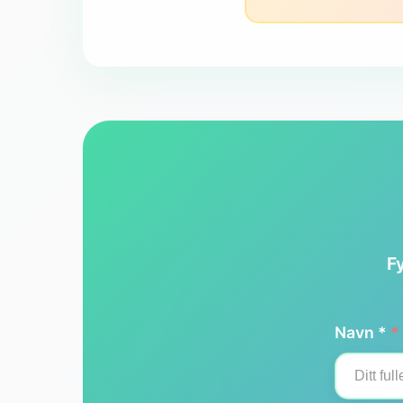
Fy
Navn *
*