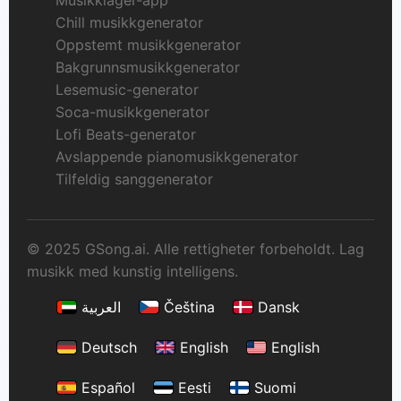
Chill musikkgenerator
Oppstemt musikkgenerator
Bakgrunnsmusikkgenerator
Lesemusic-generator
Soca-musikkgenerator
Lofi Beats-generator
Avslappende pianomusikkgenerator
Tilfeldig sanggenerator
© 2025 GSong.ai. Alle rettigheter forbeholdt. Lag
musikk med kunstig intelligens.
العربية
Čeština
Dansk
Deutsch
English
English
Español
Eesti
Suomi