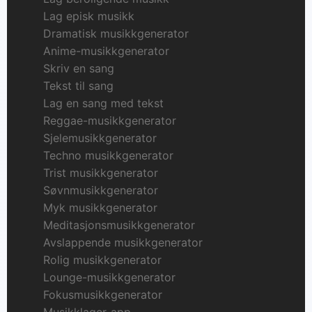
Lag episk musikk
Dramatisk musikkgenerator
Anime-musikkgenerator
Skriv en sang
Tekst til sang
Lag en sang med tekst
Reggae-musikkgenerator
Sjelemusikkgenerator
Techno musikkgenerator
Trist musikkgenerator
Søvnmusikkgenerator
Myk musikkgenerator
Meditasjonsmusikkgenerator
Avslappende musikkgenerator
Rolig musikkgenerator
Lounge-musikkgenerator
Fokusmusikkgenerator
Musikklager-app