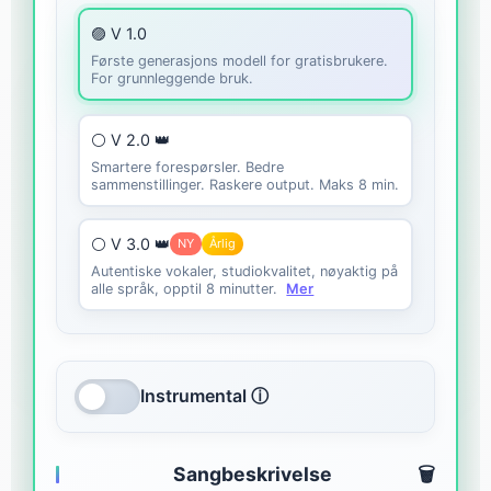
🟣 V 1.0
Første generasjons modell for gratisbrukere.
For grunnleggende bruk.
⚪ V 2.0 👑
Smartere forespørsler. Bedre
sammenstillinger. Raskere output. Maks 8 min.
⚪ V 3.0 👑
NY
Årlig
Autentiske vokaler, studiokvalitet, nøyaktig på
alle språk, opptil 8 minutter.
Mer
Instrumental ⓘ
Sangbeskrivelse
🗑️