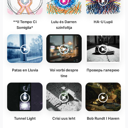
**Il Tempo Ci
Lulu és Darren
HA-U Lupii
Somiglia*
színfoltja
Patas en Lluvia
Voi vorbi despre
Проверь галерею
tine
Tunnel Light
Crisi uus leht
Bob Rundt I Haven