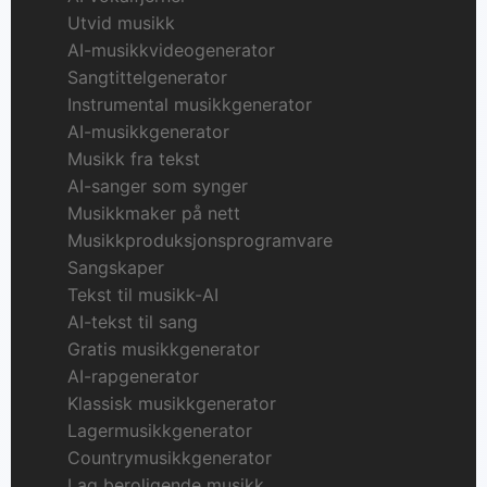
Utvid musikk
AI-musikkvideogenerator
Sangtittelgenerator
Instrumental musikkgenerator
AI-musikkgenerator
Musikk fra tekst
AI-sanger som synger
Musikkmaker på nett
Musikkproduksjonsprogramvare
Sangskaper
Tekst til musikk-AI
AI-tekst til sang
Gratis musikkgenerator
AI-rapgenerator
Klassisk musikkgenerator
Lagermusikkgenerator
Countrymusikkgenerator
Lag beroligende musikk