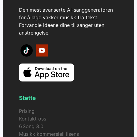
og premiumfunksjoner.
lage dramatiske komposisjoner på opptil 8
Den mest avanserte AI-sanggeneratoren
minutter, med bedre forståelse av instruksjoner,
for å lage vakker musikk fra tekst.
raskere generering og forbedrede resultater.
Forvandle ideene dine til sanger uten
anstrengelse.
Støtte
Prising
Kontakt oss
GSong 3.0
Musikk kommersiell lisens