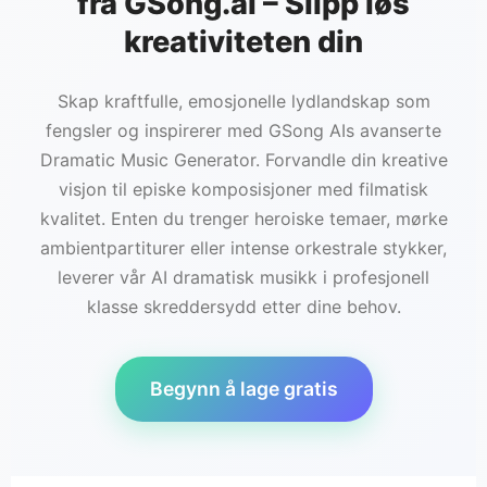
fra GSong.ai – Slipp løs
kreativiteten din
Skap kraftfulle, emosjonelle lydlandskap som
fengsler og inspirerer med GSong AIs avanserte
Dramatic Music Generator. Forvandle din kreative
visjon til episke komposisjoner med filmatisk
kvalitet. Enten du trenger heroiske temaer, mørke
ambientpartiturer eller intense orkestrale stykker,
leverer vår AI dramatisk musikk i profesjonell
klasse skreddersydd etter dine behov.
Begynn å lage gratis