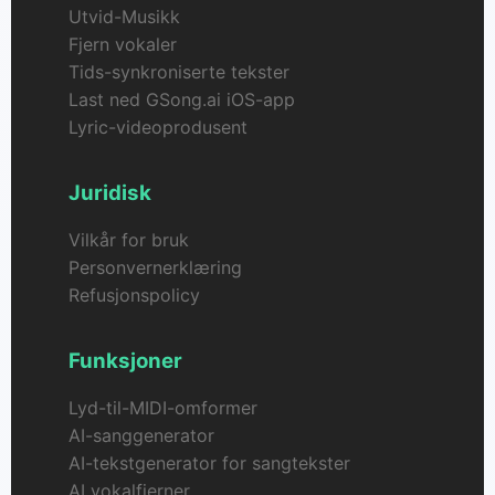
Utvid-Musikk
Fjern vokaler
Tids-synkroniserte tekster
Last ned GSong.ai iOS-app
Lyric-videoprodusent
Juridisk
Vilkår for bruk
Personvernerklæring
Refusjonspolicy
Funksjoner
Lyd-til-MIDI-omformer
AI-sanggenerator
AI-tekstgenerator for sangtekster
AI vokalfjerner