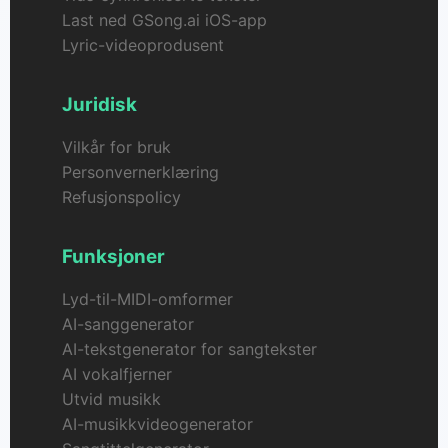
Last ned GSong.ai iOS-app
Lyric-videoprodusent
Juridisk
Vilkår for bruk
Personvernerklæring
Refusjonspolicy
Funksjoner
Lyd-til-MIDI-omformer
AI-sanggenerator
AI-tekstgenerator for sangtekster
AI vokalfjerner
Utvid musikk
AI-musikkvideogenerator