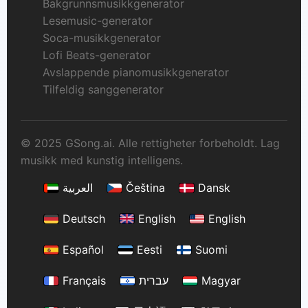
Bakgrunnsmusikkgenerator
Lesemusic-generator
Soca-musikkgenerator
Lofi Beats-generator
Avslappende pianomusikkgenerator
Tilfeldig sanggenerator
© 2025 GSong.ai. Alle rettigheter forbeholdt. Lag
musikk med kunstig intelligens.
العربية
Čeština
Dansk
Deutsch
English
English
Español
Eesti
Suomi
Français
עברית
Magyar