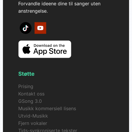
Forvandle ideene dine til sanger uten
anstrengelse.
Støtte
Prising
Kontakt oss
GSong 3.0
Musikk kommersiell lisens
Utvid-Musikk
Fjern vokaler
Tids-synkroniserte tekster