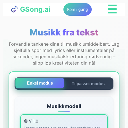
☰
GSong.ai
Kom i gang
Musikk fra tekst
Forvandle tankene dine til musikk umiddelbart. Lag
sjelfulle spor med lyrics eller instrumentaler på
sekunder, ingen musikalsk erfaring nødvendig –
slipp løs kreativiteten din nå!
Enkel modus
Tilpasset modus
Musikkmodell
🟣 V 1.0