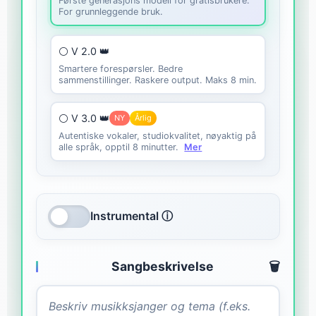
Første generasjons modell for gratisbrukere.
For grunnleggende bruk.
⚪ V 2.0 👑
Smartere forespørsler. Bedre
sammenstillinger. Raskere output. Maks 8 min.
⚪ V 3.0 👑
NY
Årlig
Autentiske vokaler, studiokvalitet, nøyaktig på
alle språk, opptil 8 minutter.
Mer
Instrumental ⓘ
Sangbeskrivelse
🗑️