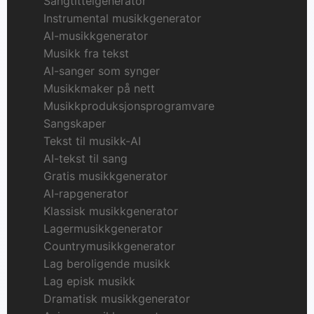
Sangtittelgenerator
Instrumental musikkgenerator
AI-musikkgenerator
Musikk fra tekst
AI-sanger som synger
Musikkmaker på nett
Musikkproduksjonsprogramvare
Sangskaper
Tekst til musikk-AI
AI-tekst til sang
Gratis musikkgenerator
AI-rapgenerator
Klassisk musikkgenerator
Lagermusikkgenerator
Countrymusikkgenerator
Lag beroligende musikk
Lag episk musikk
Dramatisk musikkgenerator