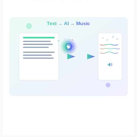
Text → AI → Music
♪
♪
♫
♫
🧠
🔊