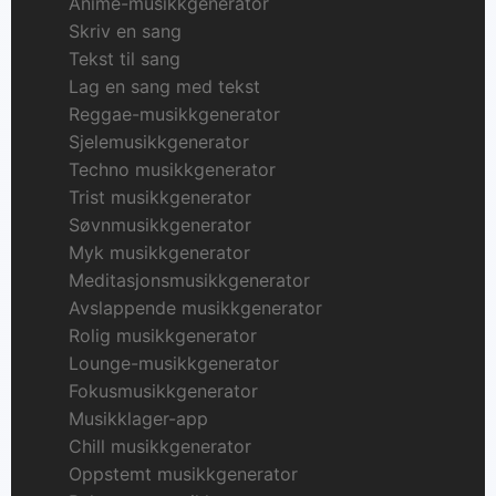
Anime-musikkgenerator
Skriv en sang
Tekst til sang
Lag en sang med tekst
Reggae-musikkgenerator
Sjelemusikkgenerator
Techno musikkgenerator
Trist musikkgenerator
Søvnmusikkgenerator
Myk musikkgenerator
Meditasjonsmusikkgenerator
Avslappende musikkgenerator
Rolig musikkgenerator
Lounge-musikkgenerator
Fokusmusikkgenerator
Musikklager-app
Chill musikkgenerator
Oppstemt musikkgenerator