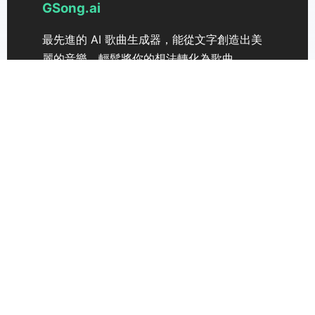
GSong.ai
最先進的 AI 歌曲生成器，能從文字創造出美
麗的音樂。輕鬆將你的想法轉化為歌曲。
支援
定價
聯絡我們
GSong 3.0
音樂商業授權