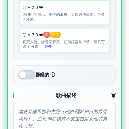
⚪ V 2.0 👑
更聰明的提示。更佳的混搭。更快速的輸出。最多
8 分鐘。
⚪ V 3.0 👑
新
年度
真實人聲、錄音室音質、任何語言均準確，最長可
達 8 分鐘。
更多
器樂的 ⓘ
歌曲描述
🗑️