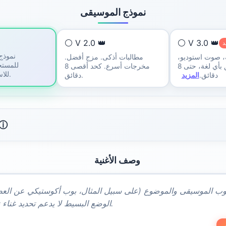
نموذج الموسيقى
⚪ V 2.0 👑
⚪ V 3.0 👑
د
نموذج
، صوت استوديو،
مطالبات أذكى. مزج أفضل.
للمستخ
دقيق بأي لغة، حتى 8
مخرجات أسرع. كحد أقصى 8
للاستخدام الأساسي.
دقائق.
المزيد
دقائق.
أداتي
وصف الأغنية