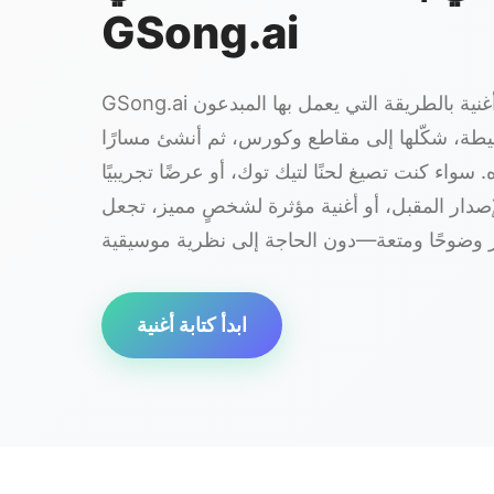
GSong.ai
GSong.ai يساعدك على كتابة أغنية بالطريقة التي يعمل بها المبدعون
سيطة، شكّلها إلى مقاطع وكورس، ثم أنشئ مسارًا
ه. سواء كنت تصيغ لحنًا لتيك توك، أو عرضًا تجريبيًا
صدار المقبل، أو أغنية مؤثرة لشخصٍ مميز، تجعل GSong AI كتابة
ابدأ كتابة أغنية