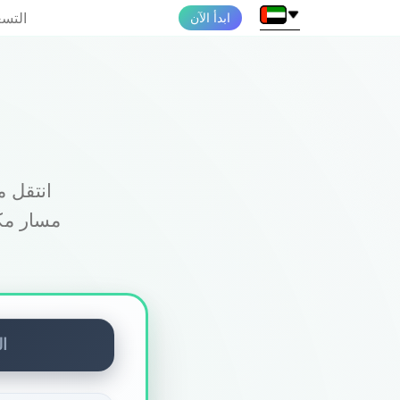
التسع
ابدأ الآن
مسار مكت
ا