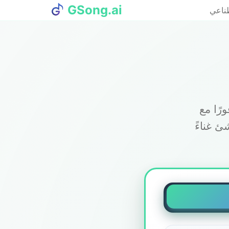
GSong.ai
طناعي
لفكرة إلى الكلمات إلى
ئ غناءً