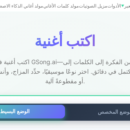
ير
الأدوات
مزيل الصوتيات
مولد كلمات الأغاني
مولد أغاني الذكاء الاص
▼
اكتب أغنية
اكتب أغنية فورًا مع GSong.ai—انتقل من ا
مل في دقائق. اختر نوعًا موسيقيًا، حدِّد المزاج، وأنش
أو مقطوعةً آلية.
الوضع البسيط
لوضع المخصص