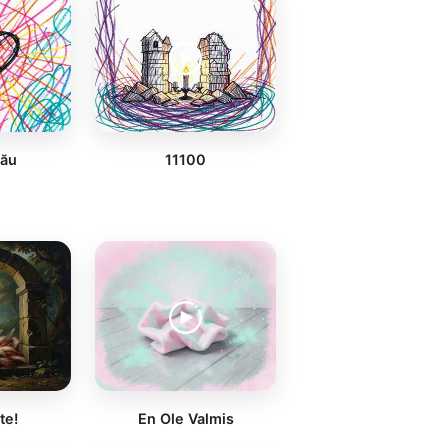
Tău
11100
te!
En Ole Valmis