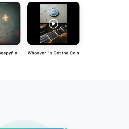
уверуй в
Whoever＇s Got the Coin