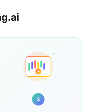
كيفية كتابة أغن
✨
⭐
3