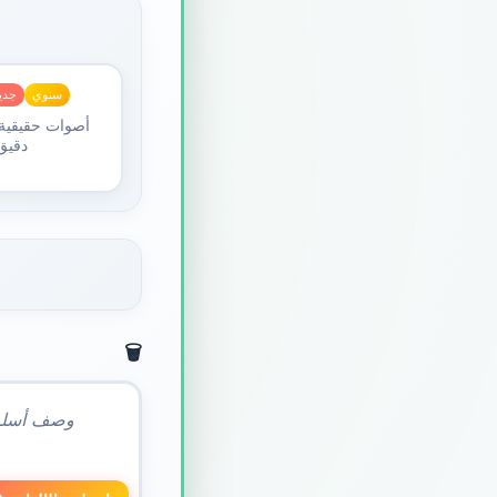
سنوي
جدي
أصوات حقيقية
🗑️