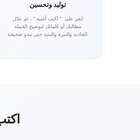
توليد وتحسين
انقر على ＂اكتب أغنية＂، ثم عدّل
مطالبك أو كلماتك لتوضيح الجملة
الجاذبة والنبرة والبنية حتى تبدو صحيحة.
اكتب