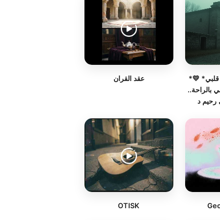
*اسم الاغنية: رحيم قلبي* 💛
عقد القران
 بالراحة..
رحيم د
OTISK
Geo