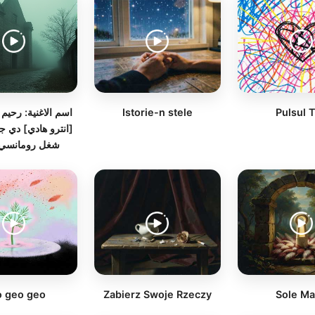
Istorie-n stele
Pulsul 
[انترو هادي] دي جي
شغل رومانسي 
 geo geo
Zabierz Swoje Rzeczy
Sole Ma