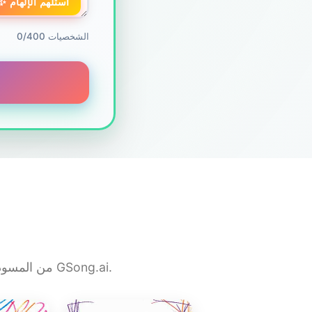
✨ استلهم الإلهام
0/400 الشخصيات
من المسودة الأولى إلى المسار النهائي — هذه هي نوعية الأغاني التي يكتبها المبدعون باستخدام GSong.ai.