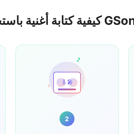
ية باستخدام GSong.ai
🎵
🎸🎤
♪
2