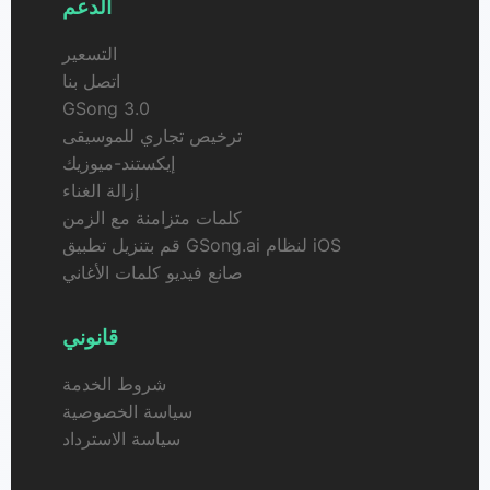
الدعم
التسعير
اتصل بنا
GSong 3.0
ترخيص تجاري للموسيقى
إيكستند-ميوزيك
إزالة الغناء
كلمات متزامنة مع الزمن
قم بتنزيل تطبيق GSong.ai لنظام iOS
صانع فيديو كلمات الأغاني
قانوني
شروط الخدمة
سياسة الخصوصية
سياسة الاسترداد