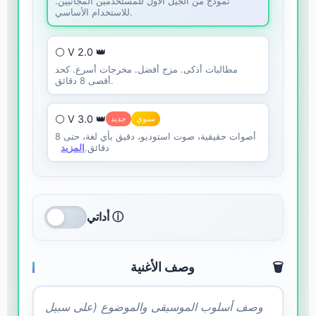
نموذج من الجيل الأول للمستخدمين المجانيين.
للاستخدام الأساسي.
⚪ V 2.0 👑
مطالبات أذكى. مزج أفضل. مخرجات أسرع. كحد
أقصى 8 دقائق.
⚪ V 3.0 👑
سنوي
جديد
أصوات حقيقية، صوت استوديو، دقيق بأي لغة، حتى 8
دقائق.
المزيد
أداتي ⓘ
🗑️
وصف الأغنية