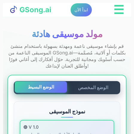
☰
GSong.ai
ابدأ الآن
مولد موسيقى هادئة
قم بإنشاء موسيقى ناعمة ومهدئة بسهولة باستخدام منشئ
الموسيقى الناعمة من GSong.ai—بكلمات أو آلاتية، مُصمَّمة
حسب أسلوبك ومجانية للتجربة. حوّل أفكارك إلى أغاني فورًا
وأطلق العنان لإبداعك!
الوضع البسيط
الوضع المخصص
نموذج الموسيقى
🟣 V 1.0