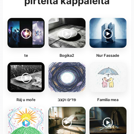
pirteitä kappaleita
te
Bogika2
Nur Fassade
Ráj u moře
פדים וקצב
Familia mea