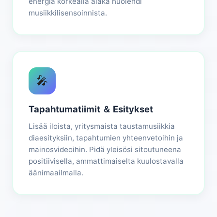
energia korkealla äläkä huolehdi
musiikkilisensoinnista.
🎤
Tapahtumatiimit ＆ Esitykset
Lisää iloista, yritysmaista taustamusiikkia
diaesityksiin, tapahtumien yhteenvetoihin ja
mainosvideoihin. Pidä yleisösi sitoutuneena
positiivisella, ammattimaiselta kuulostavalla
äänimaailmalla.