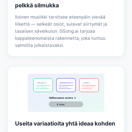
pelkkä silmukka
Iloinen musiikki tarvitsee eteenpäin vievää
liikettä — selkeät osiot, sulavat siirtymät ja
tasaisen sävelkulun. GSong.ai tarjoaa
kappaleenomaista rakennetta, joka tuntuu
valmiilta julkaistavaksi.
Vaihtoehto A
Vaihtoehto B ★
Variatio C
Valitse paras osuma →
⬇ Lataa
Useita variaatioita yhtä ideaa kohden