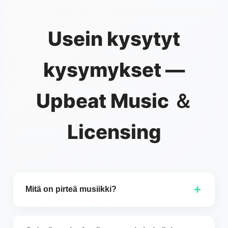
Usein kysytyt
kysymykset —
Upbeat Music ＆
Licensing
+
Mitä on pirteä musiikki?
Energinen musiikki tuntuu yleensä energiseltä,
positiiviselta ja motivoivalta — usein tasaisella