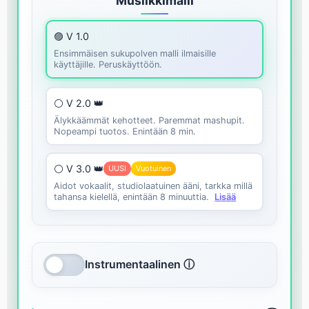
Musiikkimalli
🟣 V 1.0
Ensimmäisen sukupolven malli ilmaisille
käyttäjille. Peruskäyttöön.
⚪ V 2.0 👑
Älykkäämmät kehotteet. Paremmat mashupit.
Nopeampi tuotos. Enintään 8 min.
⚪ V 3.0 👑
UUSI
Vuotuinen
Aidot vokaalit, studiolaatuinen ääni, tarkka millä
tahansa kielellä, enintään 8 minuuttia.
Lisää
Instrumentaalinen ⓘ