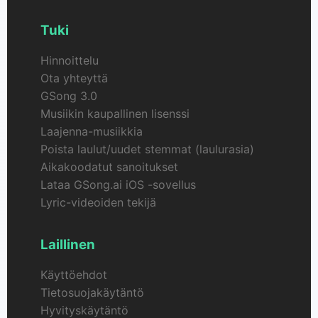
Tuki
Hinnoittelu
Ota yhteyttä
GSong 3.0
Musiikin kaupallinen lisenssi
Laajenna-musiikkia
Poista laulut/uudet stemmat (laulurasia)
Aikakoodatut sanoitukset
Lataa GSong.ai iOS -sovellus
Lyric-videoiden tekijä
Laillinen
Käyttöehdot
Tietosuojakäytäntö
Hyvityskäytäntö