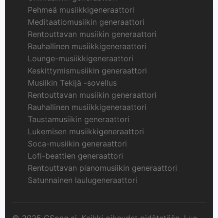
Pehmeä musiikkigeneraattori
Meditaatiomusiikin generaattori
Rentouttavan musiikin generaattori
Rauhallinen musiikkigeneraattori
Lounge-musiikkigeneraattori
Keskittymismusiikin generaattori
Musiikin Tekijä -sovellus
Rentouttavan musiikin generaattori
Rauhallinen musiikkigeneraattori
Taustamusiikin generaattori
Lukemisen musiikkigeneraattori
Soca-musiikin generaattori
Lofi-beattien generaattori
Rentouttavan pianomusiikin generaattori
Satunnainen laulugeneraattori