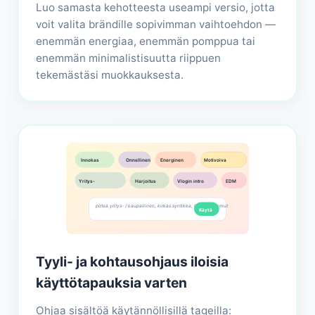
Luo samasta kehotteesta useampi versio, jotta
voit valita brändille sopivimman vaihtoehdon —
enemmän energiaa, enemmän pomppua tai
enemmän minimalistisuutta riippuen
tekemästäsi muokkauksesta.
Innokas
Onnellinen
Energinen
Motivoiva
Yritys-
Harjoitus
Vlogin intro
EDM
pirteä yritys- / kaupallinen, kirkas syntikka, kevyet rummut
Käytä
Tyyli- ja kohtausohjaus iloisia
käyttötapauksia varten
Ohjaa sisältöä käytännöllisillä tageilla: