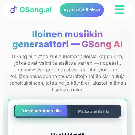
☰
GSong.ai
Aloita käyttäminen
Iloinen musiikin
generaattori — GSong AI
GSong.ai auttaa sinua luomaan iloisia kappaleita,
jotka ovat valmiita sisältöä varten — nopeasti,
positiivisesti ja projektillesi räätälöityinä. Luo
tekijänoikeusvapaita taustaraitoja tai iloisia lauluja
sanoituksineen, lataa ne ja käytä eri alustoilla ilman
lisenssihuolia.
Yksinkertainen tila
Mukautettu tila