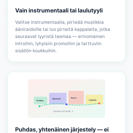
Vain instrumentaali tai laulutyyli
Valitse instrumentaalia, pirteää musiikkia
ääniraidoille tai luo pirteitä kappaleita, jotka
seuraavat lyyristä teemaa — erinomainen
introihin, lyhyisiin promoihin ja tarttuviin
sisällön koukkuihin.
Kuoro
Säkeistö
Lopetus
Esittely
Sujuvat siirtymät →
Puhdas, yhtenäinen järjestely — ei