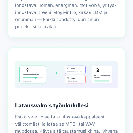
innostava, iloinen, energinen, motivoiva, yritys-
innostava, treeni, vlogi-intro, kirkas EDM ja
enemmän — kaikki säädetty juuri sinun
projektiisi sopiviksi.
📁
🎧
🎬
MP3
→
Korkealaatuinen ääni
Esikatsele välittömästi
Pudota sisään omaan
📁
aikajana
WAV
Häviötön laatu
02:15 / 03:30
Latausvalmis työnkulullesi
Esikatsele iloiselta kuulostava kappaleesi
välittömästi ja lataa se MP3- tai WAV-
muodossa. Käytä sitä taustamusiikkina, lyhyenä