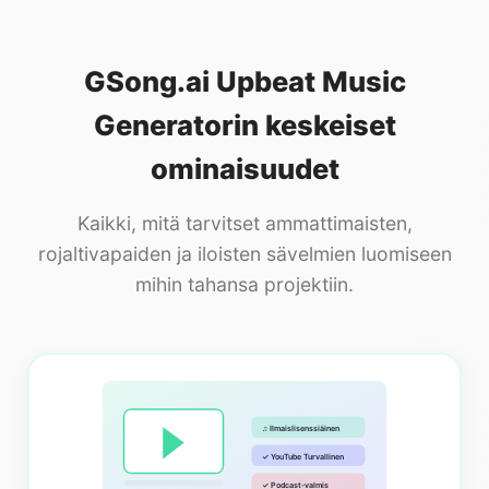
GSong.ai Upbeat Music
Generatorin keskeiset
ominaisuudet
Kaikki, mitä tarvitset ammattimaisten,
rojaltivapaiden ja iloisten sävelmien luomiseen
mihin tahansa projektiin.
♫ Ilmaislisenssiäinen
✓ YouTube Turvallinen
✓ Podcast-valmis