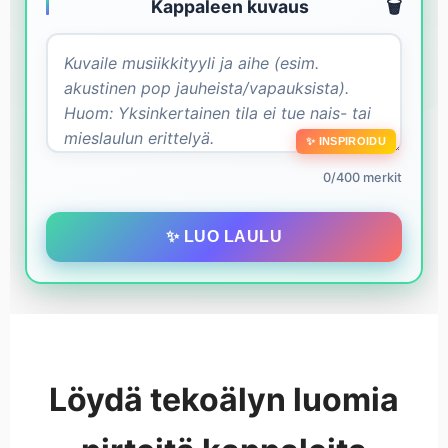
Kappaleen kuvaus
🗑️
✨ INSPIROIDU
0/400 merkit
✨ LUO LAULU
Löydä tekoälyn luomia