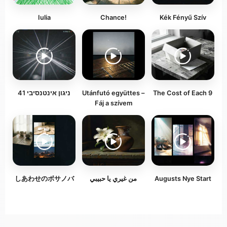
Iulia
Chance!
Kék Fényű Szív
ניגון אינטנסיבי 41
Utánfutó együttes –
The Cost of Each 9
Fáj a szívem
しあわせのボサノバ
من غيري يا حبيبي
Augusts Nye Start