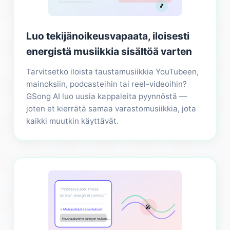
🎵
Luo tekijänoikeusvapaata, iloisesti
energistä musiikkia sisältöä varten
Tarvitsetko iloista taustamusiikkia YouTubeen,
mainoksiin, podcasteihin tai reel-videoihin?
GSong AI luo uusia kappaleita pyynnöstä —
joten et kierrätä samaa varastomusiikkia, jota
kaikki muutkin käyttävät.
"innostava pop, kirkas
kitarat, energiset rummut"
🎤
+ Mukautetut sanoitukset
Nouskaudumme auringon mukana...