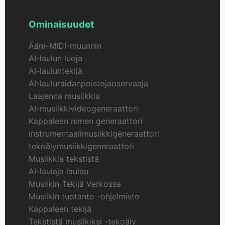
Ominaisuudet
Ääni–MIDI-muunnin
AI-laulun luoja
AI-lauluntekijä
AI-lauluraidanpoistojaoservaaja
Laajenna musiikkia
AI-musiikkivideogeneraattori
Kappaleen nimen generaattori
Instrumentaalimusiikkigeneraattori
tekoälymusiikkigeneraattori
Musiikkia tekstistä
AI-laulaja laulaa
Musiikin Tekijä Verkossa
Musiikin tuotanto -ohjelmisto
Kappaleen tekijä
Tekstistä musiikiksi -tekoäly