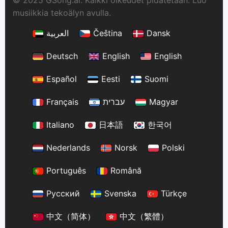
© 2025 GSong.ai. Kaikki oikeudet pidätetään. Luo
musiikkia tekoälyn avulla.
العربية
Čeština
Dansk
Deutsch
English
English
Español
Eesti
Suomi
Français
עברית
Magyar
Italiano
日本語
한국어
Nederlands
Norsk
Polski
Português
Română
Русский
Svenska
Türkçe
中文（简体）
中文（繁體）