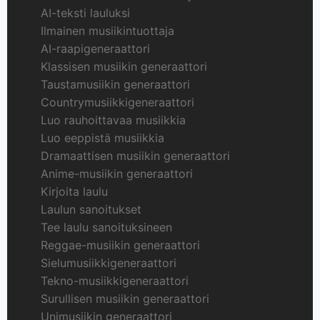
AI-teksti lauluksi
Ilmainen musiikintuottaja
AI-raapigeneraattori
Klassisen musiikin generaattori
Taustamusiikin generaattori
Countrymusiikkigeneraattori
Luo rauhoittavaa musiikkia
Luo eeppistä musiikkia
Dramaattisen musiikin generaattori
Anime-musiikin generaattori
Kirjoita laulu
Laulun sanoitukset
Tee laulu sanoituksineen
Reggae-musiikin generaattori
Sielumusiikkigeneraattori
Tekno-musiikkigeneraattori
Surullisen musiikin generaattori
Unimusiikin generaattori