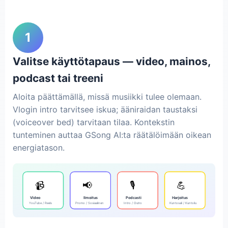
1
Valitse käyttötapaus — video, mainos,
podcast tai treeni
Aloita päättämällä, missä musiikki tulee olemaan.
Vlogin intro tarvitsee iskua; ääniraidan taustaksi
(voiceover bed) tarvitaan tilaa. Kontekstin
tunteminen auttaa GSong AI:ta räätälöimään oikean
energiatason.
📹
📢
🎙️
💪
Video
Ilmoitus
Podcasti
Harjoitus
YouTube / Reels
Promo / Sosiaalinen
Intro / Outro
Kuntosali / Kuntoilu