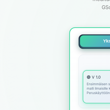
GSo
Yks
🟣 V 1.0
Ensimmäisen 
malli ilmaisille 
Peruskäyttöön