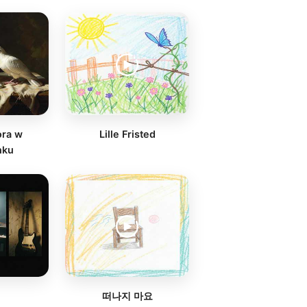
ora w
Lille Fristed
nku
떠나지 마요