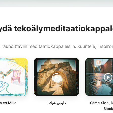
ydä tekoälymeditaatiokappal
rauhoittaviin meditaatiokappaleisiin. Kuuntele, inspiro
a és Milla
خليجي شيلات
Same Side, D
Block