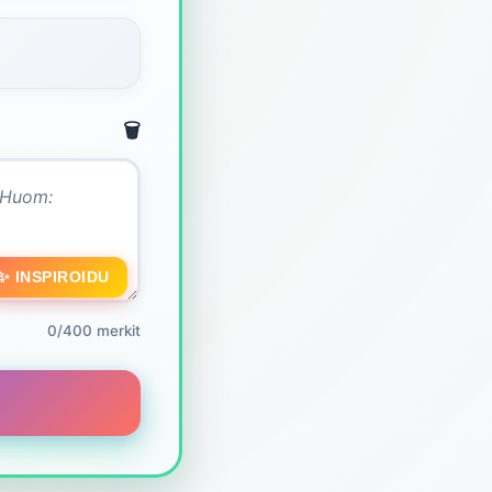
🗑️
✨ INSPIROIDU
0/400 merkit