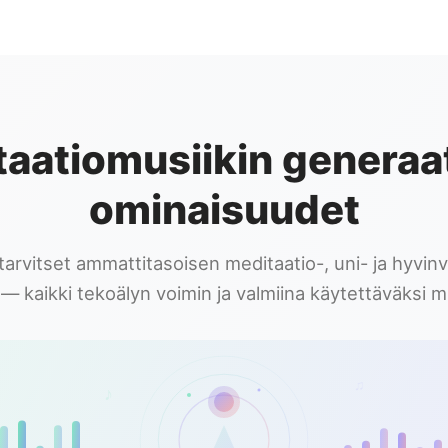
aatiomusiikin generaat
ominaisuudet
tarvitset ammattitasoisen meditaatio-, uni- ja hyvinv
— kaikki tekoälyn voimin ja valmiina käytettäväksi m
♫
♪