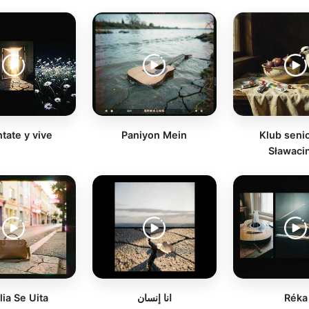
tate y vive
Paniyon Mein
Klub seni
Sławaci
ia Se Uita
انا إنسان
Réka