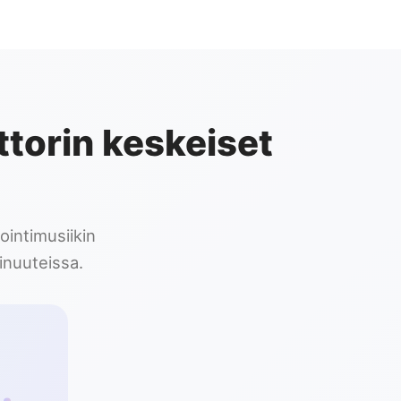
torin keskeiset
ointimusiikin
inuuteissa.