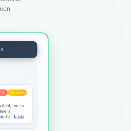
leen
la
USI
Vuotuinen
 ääni, tarkka
elellä,
uuttia.
Lisää