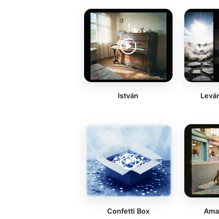
István
Leván
Confetti Box
Amal