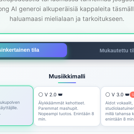
ng AI generoi alkuperäisiä kappaleita täsmäl
haluamaasi mielialaan ja tarkoitukseen.
inkertainen tila
Mukautettu ti
Musiikkimalli
⚪ V 2.0 👑
⚪ V 3.0 👑
U
sukupolven
Älykkäämmät kehotteet.
Aidot vokaalit,
käyttäjille.
Paremmat mashupit.
studiolaatuinen
.
Nopeampi tuotos. Enintään 8
millä tahansa ki
min.
enintään 8 min