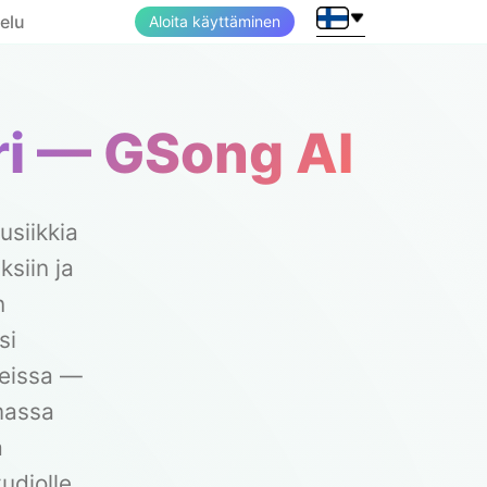
elu
Aloita käyttäminen
ri — GSong AI
siikkia
ksiin ja
n
si
teissa —
amassa
a
udiolle,