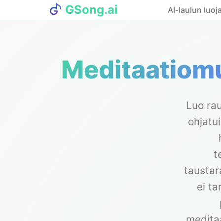
GSong.ai
AI-laulun luoj
Meditaatiomu
Luo ra
ohjatui
t
taustar
ei ta
meditaa