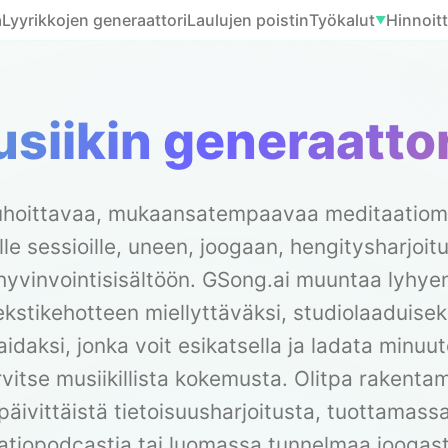
a
Lyyrikkojen generaattori
Laulujen poistin
Työkalut
Hinnoitt
▼
siikin generaatto
uhoittavaa, mukaansatempaavaa meditaatiomu
lle sessioille, uneen, joogaan, hengitysharjoitu
hyvinvointisisältöön. GSong.ai muuntaa lyhye
ekstikehotteen miellyttäväksi, studiolaaduisek
aidaksi, jonka voit esikatsella ja ladata minuu
rvitse musiikillista kokemusta. Olitpa rakent
päivittäistä tietoisuusharjoitusta, tuottamass
tiopodcastia tai luomassa tunnelmaa joogast