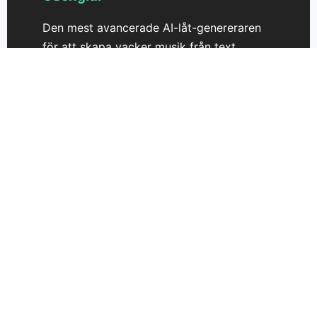
Den mest avancerade AI-låt-genereraren
för att skapa vacker musik från text.
Förvandla dina idéer till låtar utan
ansträngning.
Support
Prissättning
Kontakta oss
GSong 3.0