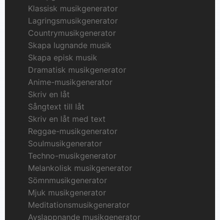
Klassisk musikgenerator
Lagringsmusikgenerator
Countrymusikgenerator
Skapa lugnande musik
Skapa episk musik
Dramatisk musikgenerator
Anime-musikgenerator
Skriv en låt
Sångtext till låt
Skriv en låt med text
Reggae-musikgenerator
Soulmusikgenerator
Techno-musikgenerator
Melankolisk musikgenerator
Sömnmusikgenerator
Mjuk musikgenerator
Meditationsmusikgenerator
Avslappnande musikgenerator