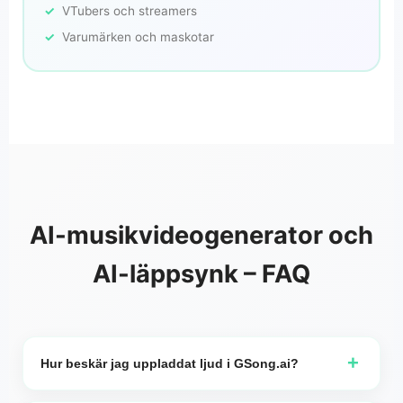
VTubers och streamers
Varumärken och maskotar
AI-musikvideogenerator och
AI-läppsynk – FAQ
+
Hur beskär jag uppladdat ljud i GSong.ai?
När du skapar en video med musik genererad av