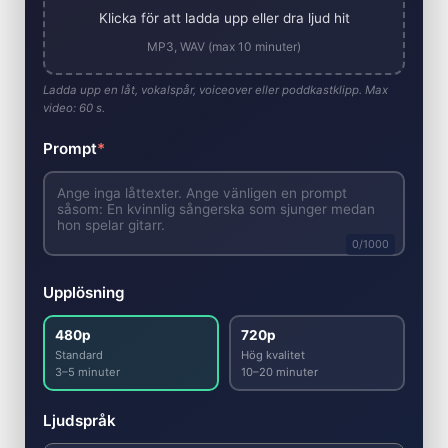
Klicka för att ladda upp eller dra ljud hit
MP3, WAV (max 10 minuter)
Ladda upp en låt, vokalspår, voiceover eller poddkastklipp. Max
video: 60 s.
Prompt
*
0
/1000
Upplösning
480p
720p
Standard
Hög kvalitet
3–5 minuter
10–20 minuter
Ljudspråk