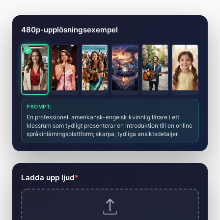
AI-verktyg för att skapa musikvideo
480p-upplösningsexempel
PROMPT:
En professionell amerikansk-engelsk kvinnlig lärare i ett
klassrum som tydligt presenterar en introduktion till en online
språkinlärningsplattform; skarpa, tydliga ansiktsdetaljer.
Ladda upp ljud
*