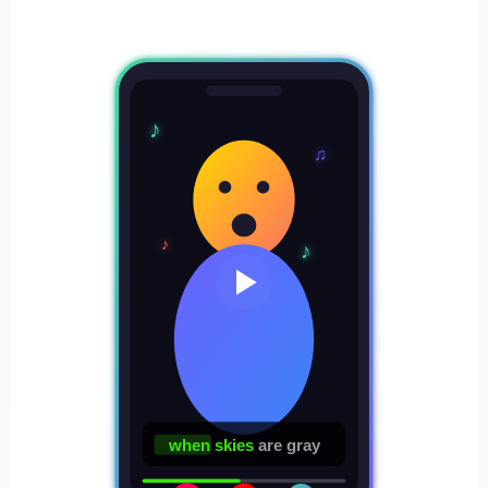
♪
♫
♪
♪
when skies
are gray