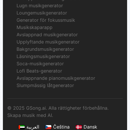
Lugn musikgenerator
Loungemusikgenerator
Generator för fokussmusik
Musikskaparapp
Avslappnad musikgenerator
Upplyftande musikgenerator
Bakgrundsmusikgenerator
Läsningsmusikgenerator
Soca-musikgenerator
Lofi Beats-generator
Avslappnande pianomusikgenerator
Slumpmässig låtgenerator
© 2025 GSong.ai. Alla rättigheter förbehållna.
Skapa musik med AI.
العربية
Čeština
Dansk