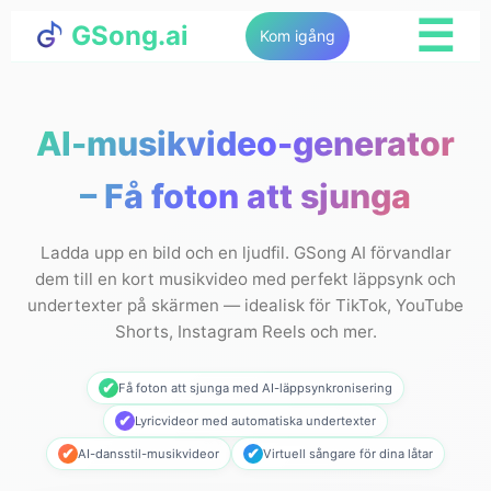
☰
GSong.ai
Kom igång
AI-musikvideo-generator
– Få foton att sjunga
Ladda upp en bild och en ljudfil. GSong AI förvandlar
dem till en kort musikvideo med perfekt läppsynk och
undertexter på skärmen — idealisk för TikTok, YouTube
Shorts, Instagram Reels och mer.
✔
Få foton att sjunga med AI-läppsynkronisering
✔
Lyricvideor med automatiska undertexter
✔
✔
AI-dansstil-musikvideor
Virtuell sångare för dina låtar