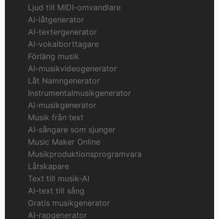
Ljud till MIDI-omvandlare
AI-låtgenerator
AI-textergenerator
AI-vokalborttagare
Förläng musik
AI-musikvideogenerator
Låt Namngenerator
Instrumentalmusikgenerator
AI-musikgenerator
Musik från text
AI-sångare som sjunger
Music Maker Online
Musikproduktionsprogramvara
Låtskapare
Text till musik-AI
AI-text till sång
Gratis musikgenerator
AI-rapgenerator