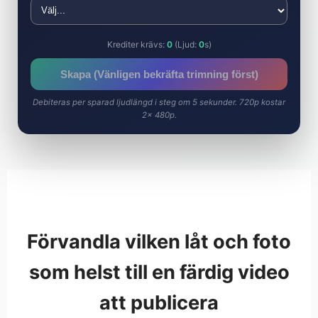
Krediter krävs:
0
(Ljud:
0
s)
Skapa (Vänligen bekräfta trimning först)
Debiteras per sparad ljudlängd i steg om 5 sekunder. 720p kostar
2× 480p.
Förvandla vilken låt och foto
som helst till en färdig video
att publicera