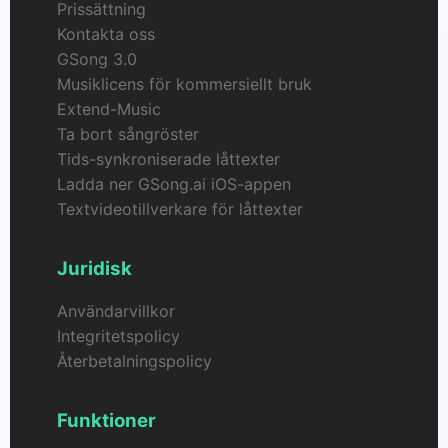
Prissättning
Kontakta oss
GSong 3.0
Musiklicens för kommersiellt bruk
Extend-Music
Ta bort sångröster
Tids-synkroniserade låttexter
Ladda ner GSong.ai iOS-appen
Textvideotillverkare för låttexter
Juridisk
Användarvillkor
Integritetspolicy
Återbetalningspolicy
Funktioner